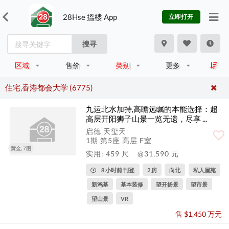
28Hse 搵楼 App
立即打开
搜寻
区域
售价
类别
更多
住宅,香港都会大学 (6775)
九运北水加持,高瞻远瞩的本能选择：超
高层开阳狮子山景一览无遗，尽享 ...
启德 天玺天
1期 第5座 高层 F室
黄金, 7图
实用: 459 尺
@31,590 元
8 小时前 刊登
2 房
向北
私人屋苑
新鸿基
基本装修
望开扬景
望市景
望山景
VR
售 $1,450 万元