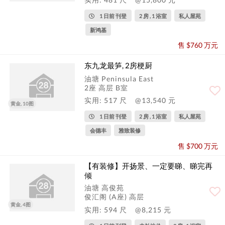
1 日前 刊登
2 房 , 1 浴室
私人屋苑
新鸿基
售 $760 万元
东九龙最笋, 2房梗厨
油塘 Peninsula East
2座 高层 B室
实用: 517 尺
@13,540 元
黄金, 10图
1 日前 刊登
2 房 , 1 浴室
私人屋苑
会德丰
雅致装修
售 $700 万元
【有装修】开扬景、一定要睇、睇完再
倾
油塘 高俊苑
俊汇阁 (A座) 高层
黄金, 4图
实用: 594 尺
@8,215 元