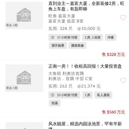
直到业主～嘉富大厦，全新装修2房，旺
角上车盘，有匙即睇
旺角 嘉富大厦
嘉富大厦 低层 B室
黄金, 4图
实用: 328 尺
@10,000 元
17 小时前 刊登
2 房 , 1 浴室
洋楼
望开扬景
雅致装修
售 $328 万元
正南一房！！收租高回报！大量投资盘
大角咀 利奥坊首隅
利奥坊．首隅 中层 C室
实用: 262 尺
@21,374 元
黄金, 5图
23 小时前 刊登
1 房
私人屋苑
恒基
售 $560 万元
风水靓屋，精选内园泳池景，罕有半新
楼