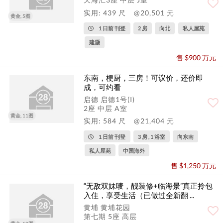
实用: 439 尺
@20,501 元
黄金, 5图
1 日前 刊登
2 房
向北
私人屋苑
建灏
售 $900 万元
东南，梗厨，三房！可议价，还价即
成，可约看
启德 启德1号(I)
2座 中层 A室
黄金, 11图
实用: 584 尺
@21,404 元
1 日前 刊登
3 房 , 1 浴室
向东南
私人屋苑
中国海外
售 $1,250 万元
“无敌双妹唛，靓装修+临海景”真正拎包
入住，享受生活（已做过全新翻 ...
黄埔 黄埔花园
第七期 5座 高层