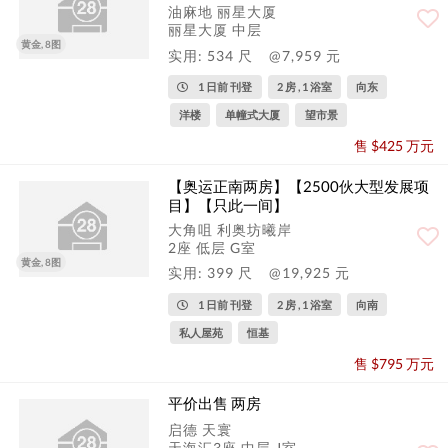
油麻地 丽星大厦
丽星大厦 中层
黄金, 8图
实用: 534 尺
@7,959 元
1 日前 刊登
2 房 , 1 浴室
向东
洋楼
单幢式大厦
望市景
售 $425 万元
【奥运正南两房】【2500伙大型发展项
目】【只此一间】
大角咀 利奥坊曦岸
2座 低层 G室
黄金, 8图
实用: 399 尺
@19,925 元
1 日前 刊登
2 房 , 1 浴室
向南
私人屋苑
恒基
售 $795 万元
平价出售 两房
启德 天寰
天海汇3座 中层 J室