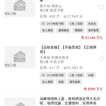
黄大仙 现崇山
第2座 低层 B室
黄金, 24图
实用: 650 尺
@17,969 元
24 小时前 刊登
3 房 , 2 浴室
向东北
私人屋苑
嘉里建设
望园景
望开扬景
售 $1,168 万元
【品味装修】【开扬景观】【正南两
房】
大角咀 利奥坊凯岸
第1座 中层 A室
黄金, 11图
实用: 417 尺
@21,583 元
24 小时前 刊登
2 房 , 1 浴室
向南
私人屋苑
恒基
望开扬景
售 $900 万元
油麻地地铁上盖，收租精选近理大尖沙
咀，地理优越，交通便利，实用率高