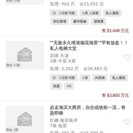
黄金, 10图
实用: 962 尺
@15,052 元
1 日前 刊登
3 房 , 2 浴室
私人屋苑
和记黄埔
豪华装修
望海景
售 $1,448 万元
**无敌永久维港烟花海景**罕有放盘！！
私人电梯大堂
启德 天泷
3座 中层 A室
黄金, 11图
实用: 1,102 尺
@34,483 元
1 日前 刊登
3 房
向西南
私人屋苑
恒基
VR
售 $3,800 万元
必走海滨大两房，自住或收租一流，有
匙即睇
红磡 海滨南岸
7座 低层
黄金, 7图
实用: 481 尺
@15,800 元