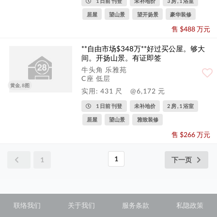
1 日前 刊登
未补地价
3 房 , 1 浴室
居屋
望山景
望开扬景
豪华装修
售 $488 万元
**自由市场$348万**好过买公屋。够大
间。开扬山景。有证即签
牛头角 乐雅苑
C座 低层
黄金, 8图
实用: 431 尺
@6,172 元
1 日前 刊登
未补地价
2 房 , 1 浴室
居屋
望山景
雅致装修
售 $266 万元
1
1
下一页
联络我们
关于我们
服务条款
私隐政策