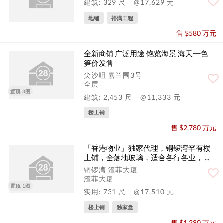
建筑: 329 尺
@17,629 元
地铺
裕满工程
售 $580 万元
全新商铺 广泛用途 饱览海景 海天一色
笋价发售
尖沙咀 嘉兰围3号
全层
置顶, 3图
建筑: 2,453 尺
@11,333 元
楼上铺
售 $2,780 万元
「香港物业」独家代理，铜锣湾罕有楼
上铺，全落地玻璃，适合各行各业， ...
铜锣湾 渣菲大厦
渣菲大厦
置顶, 1图
实用: 731 尺
@17,510 元
楼上铺
独家盘
售 $1,280 万元