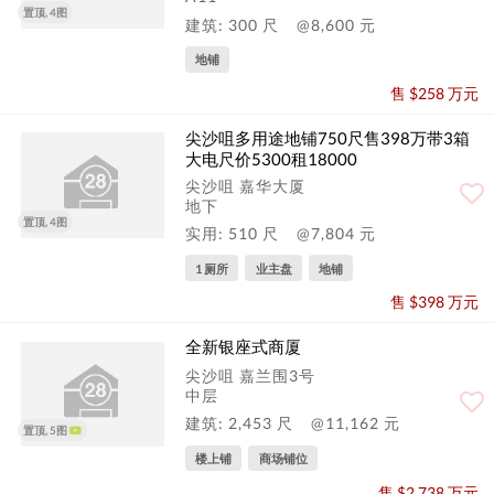
置顶, 4图
建筑: 300 尺
@8,600 元
地铺
售 $258 万元
尖沙咀多用途地铺750尺售398万带3箱
大电尺价5300租18000
尖沙咀 嘉华大厦
地下
置顶, 4图
实用: 510 尺
@7,804 元
1 厕所
业主盘
地铺
售 $398 万元
全新银座式商厦
尖沙咀 嘉兰围3号
中层
建筑: 2,453 尺
@11,162 元
置顶, 5图
楼上铺
商场铺位
售 $2,738 万元