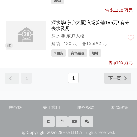
地铺
售 $1,218 万元
深水埗(东庐大厦)入场笋铺165万! 有来
去水及厠
深水埗 东庐大楼
建筑: 130 尺
@12,692 元
4图
1 厕所
商场铺位
地铺
售 $165 万元
1
1
下一页
联络我们
关于我们
服务条款
私隐政策
@ Copyright 2026 28Hse LTD All rights reserved.