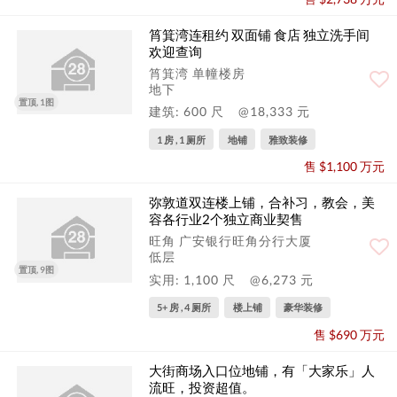
筲箕湾连租约 双面铺 食店 独立洗手间
欢迎查询
筲箕湾 单幢楼房
地下
置顶, 1图
建筑: 600 尺
@18,333 元
1 房 , 1 厕所
地铺
雅致装修
售 $1,100 万元
弥敦道双连楼上铺，合补习，教会，美
容各行业2个独立商业契售
旺角 广安银行旺角分行大厦
低层
置顶, 9图
实用: 1,100 尺
@6,273 元
5+ 房 , 4 厕所
楼上铺
豪华装修
售 $690 万元
大街商场入口位地铺，有「大家乐」人
流旺，投资超值。