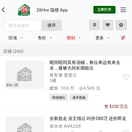
28Hse 搵楼 App
立即打开
搜寻
区域
售价
类别
更多
店铺 (266)
呢间唔同其有汤铺，角位单边有来去
水，最够大间长期租出
将军澳 慧星汇
1楼
黄金, 2图
建筑: 333 尺
@4,505 元
商场铺位
基本装修
售 $150 万元
全新急走 业主蚀让 叫价580万 还价即走
深水埗 AVA228