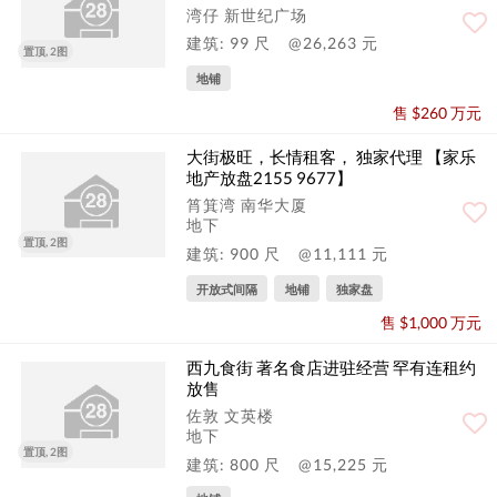
湾仔 新世纪广场
建筑: 99 尺
@26,263 元
置顶, 2图
地铺
售 $260 万元
大街极旺，长情租客， 独家代理 【家乐
地产放盘2155 9677】
筲箕湾 南华大厦
地下
置顶, 2图
建筑: 900 尺
@11,111 元
开放式间隔
地铺
独家盘
售 $1,000 万元
西九食街 著名食店进驻经营 罕有连租约
放售
佐敦 文英楼
地下
置顶, 2图
建筑: 800 尺
@15,225 元