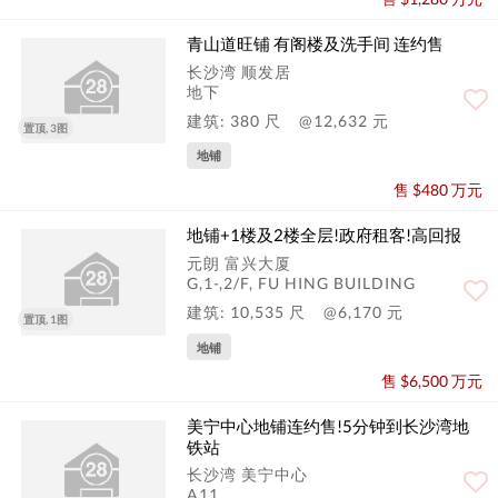
青山道旺铺 有阁楼及洗手间 连约售
长沙湾 顺发居
地下
建筑: 380 尺
@12,632 元
置顶, 3图
地铺
售 $480 万元
地铺+1楼及2楼全层!政府租客!高回报
元朗 富兴大厦
G,1-,2/F, FU HING BUILDING
建筑: 10,535 尺
@6,170 元
置顶, 1图
地铺
售 $6,500 万元
美宁中心地铺连约售!5分钟到长沙湾地
铁站
长沙湾 美宁中心
A11