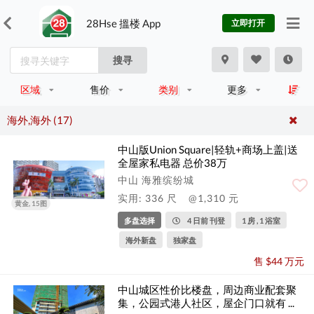
28Hse 搵楼 App
立即打开
搜寻
区域
售价
类别
更多
海外,海外 (17)
中山版Union Square|轻轨+商场上盖|送
全屋家私电器 总价38万
中山 海雅缤纷城
实用: 336 尺
@1,310 元
黄金, 15图
多盘选择
4 日前 刊登
1 房 , 1 浴室
海外新盘
独家盘
售 $44 万元
中山城区性价比楼盘，周边商业配套聚
集，公园式港人社区，屋企门口就有 ...