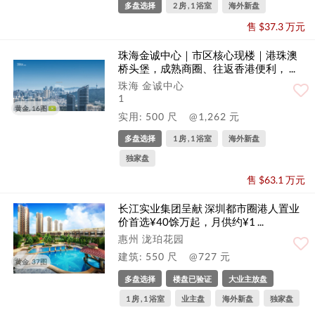
多盘选择
2 房 , 1 浴室
海外新盘
售 $37.3 万元
珠海金诚中心｜市区核心现楼｜港珠澳
桥头堡，成熟商圈、往返香港便利， ...
珠海 金诚中心
1
黄金, 16图
实用: 500 尺
@1,262 元
多盘选择
1 房 , 1 浴室
海外新盘
独家盘
售 $63.1 万元
长江实业集团呈献 深圳都市圈港人置业
价首选¥40馀万起，月供约¥1 ...
惠州 泷珀花园
建筑: 550 尺
@727 元
黄金, 37图
多盘选择
楼盘已验证
大业主放盘
1 房 , 1 浴室
业主盘
海外新盘
独家盘