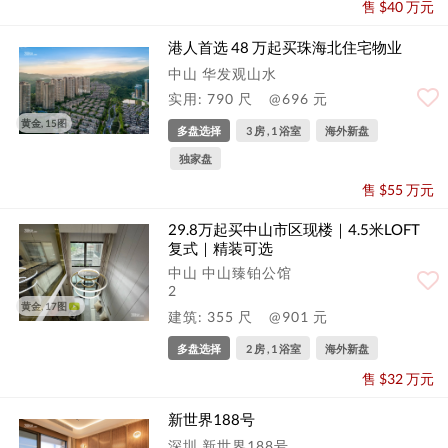
售 $40 万元
港人首选 48 万起买珠海北住宅物业
中山 华发观山水
实用: 790 尺
@696 元
黄金, 15图
多盘选择
3 房 , 1 浴室
海外新盘
独家盘
售 $55 万元
29.8万起买中山市区现楼｜4.5米LOFT
复式｜精装可选
中山 中山臻铂公馆
2
黄金, 17图
建筑: 355 尺
@901 元
多盘选择
2 房 , 1 浴室
海外新盘
售 $32 万元
新世界188号
深圳 新世界188号