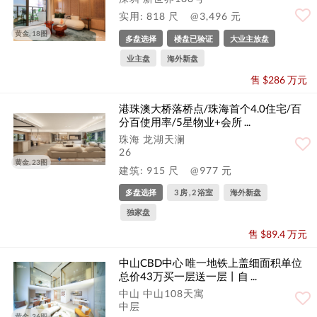
实用: 818 尺
@3,496 元
黄金, 18图
多盘选择
楼盘已验证
大业主放盘
业主盘
海外新盘
售 $286 万元
港珠澳大桥落桥点/珠海首个4.0住宅/百
分百使用率/5星物业+会所 ...
珠海 龙湖天澜
26
黄金, 23图
建筑: 915 尺
@977 元
多盘选择
3 房 , 2 浴室
海外新盘
独家盘
售 $89.4 万元
中山CBD中心 唯一地铁上盖细面积单位
总价43万买一层送一层丨自 ...
中山 中山108天寓
中层
黄金, 36图