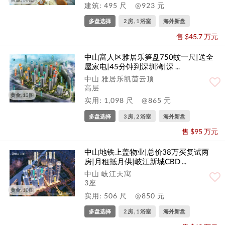
建筑: 495 尺
@923 元
多盘选择
2 房 , 1 浴室
海外新盘
售 $45.7 万元
中山富人区雅居乐笋盘750蚊一尺|送全
屋家电|45分钟到深圳湾|深 ...
中山 雅居乐凯茵云顶
高层
黄金, 13图
实用: 1,098 尺
@865 元
多盘选择
3 房 , 2 浴室
海外新盘
售 $95 万元
中山地铁上盖物业|总价38万买复试两
房|月租抵月供|岐江新城CBD ...
中山 岐江天寓
3座
黄金, 10图
实用: 506 尺
@850 元
多盘选择
2 房 , 1 浴室
海外新盘