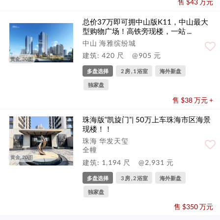
售 $43 万元
总价37万即可拥中山版K11，中山最大
型购物广场！高铁旁现楼，一站 ...
中山 海雅缤纷城
建筑: 420 尺
@905 元
黄金, 30图
多盘选择
2 房 , 1 浴室
海外新盘
独家盘
售 $38 万元 +
珠海版“凯旋门”| 50万上车珠海市区海景
现楼！！
珠海 华发天玺
全幢
黄金, 20图
建筑: 1,194 尺
@2,931 元
多盘选择
3 房 , 2 浴室
海外新盘
独家盘
售 $350 万元