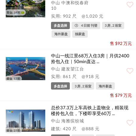
中山 中澳和悦春府
10
黄金, 14图
实用: 902 尺
@1,020 元
多盘选择
4 日前 刊登
3 房 , 2 浴室
海外新盘
独家盘
售 $92 万元
中山一线江景68万入住3房｜月供2400
拎包入住｜50min直达 ...
中山 建发望江台
实用: 861 尺
@918 元
黄金, 17图
多盘选择
3 房 , 2 浴室
海外新盘
售 $79 万元
总价37.3万上车高铁上盖物业，精装现
楼拎包入住，下楼即享受60万 ...
中山 海雅缤纷城
建筑: 420 尺
@888 元
黄金, 27图