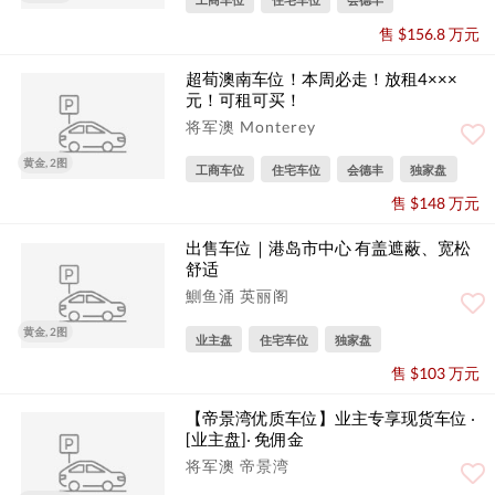
售 $156.8 万元
超荀澳南车位！本周必走！放租4×××
元！可租可买！
将军澳 Monterey
黄金, 2图
工商车位
住宅车位
会德丰
独家盘
售 $148 万元
出售车位｜港岛市中心 有盖遮蔽、宽松
舒适
鰂鱼涌 英丽阁
黄金, 2图
业主盘
住宅车位
独家盘
售 $103 万元
【帝景湾优质车位】业主专享现货车位 ‧
[业主盘]‧ 免佣金
将军澳 帝景湾