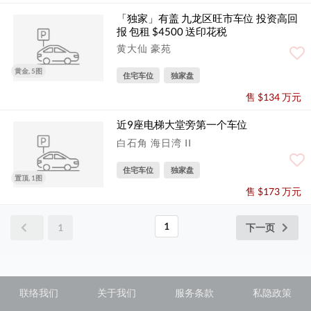
「独家」有盖 九龙区旺市车位 投资高回
报 包租 $4500 送印花税
黄大仙 豪苑
黄金, 5图
住宅车位
独家盘
售 $134 万元
近9座电梯大堂旁第一个车位
白石角 海日湾 II
住宅车位
独家盘
置顶, 1图
售 $173 万元
1
1
下一页
联络我们
关于我们
服务条款
私隐政策