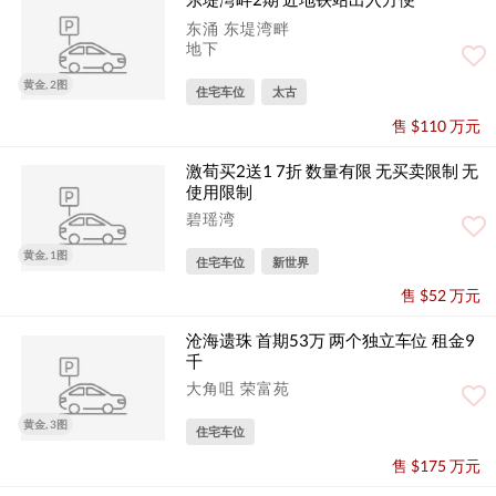
东涌 东堤湾畔
地下
黄金, 2图
住宅车位
太古
售 $110 万元
激荀买2送1 7折 数量有限 无买卖限制 无
使用限制
碧瑶湾
黄金, 1图
住宅车位
新世界
售 $52 万元
沧海遗珠 首期53万 两个独立车位 租金9
千
大角咀 荣富苑
黄金, 3图
住宅车位
售 $175 万元