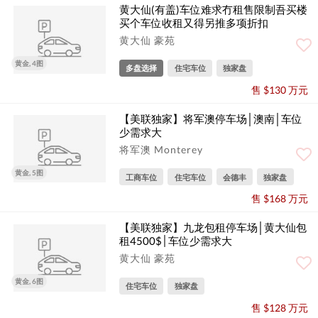
黄大仙(有盖)车位难求冇租售限制吾买楼
买个车位收租又得另推多项折扣
黄大仙 豪苑
黄金, 4图
多盘选择
住宅车位
独家盘
售 $130 万元
【美联独家】将军澳停车场│澳南│车位
少需求大
将军澳 Monterey
黄金, 5图
工商车位
住宅车位
会德丰
独家盘
售 $168 万元
【美联独家】九龙包租停车场│黄大仙包
租4500$│车位少需求大
黄大仙 豪苑
黄金, 6图
住宅车位
独家盘
售 $128 万元