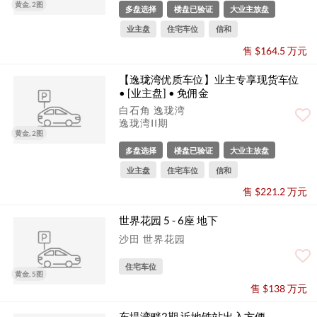
黄金, 2图
多盘选择
楼盘已验证
大业主放盘
业主盘
住宅车位
信和
售 $164.5 万元
【逸珑湾优质车位】业主专享现货车位
• [业主盘] • 免佣金
白石角 逸珑湾
逸珑湾II期
黄金, 2图
多盘选择
楼盘已验证
大业主放盘
业主盘
住宅车位
信和
售 $221.2 万元
世界花园 5 - 6座 地下
沙田 世界花园
住宅车位
黄金, 5图
售 $138 万元
东堤湾畔2期 近地铁站出入方便