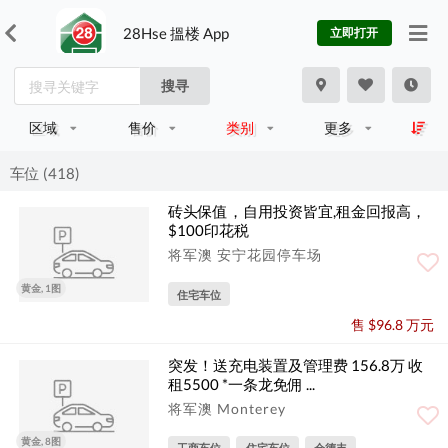
28Hse 搵楼 App
立即打开
搜寻
区域
售价
类别
更多
车位 (418)
砖头保值，自用投资皆宜,租金回报高，
$100印花税
将军澳 安宁花园停车场
黄金, 1图
住宅车位
售 $96.8 万元
突发！送充电装置及管理费 156.8万 收
租5500 *一条龙免佣 ...
将军澳 Monterey
黄金, 8图
工商车位
住宅车位
会德丰