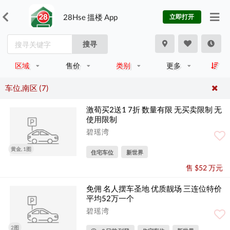
28Hse 搵楼 App
立即打开
搜寻
区域
售价
类别
更多
车位,南区 (7)
激荀买2送1 7折 数量有限 无买卖限制 无
使用限制
碧瑶湾
黄金, 1图
住宅车位
新世界
售 $52 万元
免佣 名人摆车圣地 优质靓场 三连位特价
平均52万一个
碧瑶湾
2图