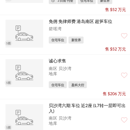
3 日前 刊登
住宅车位
新世界
售 $52 万元
免佣 免律师费 港岛南区 超笋车位
碧瑶湾
住宅车位
新世界
5图
售 $52 万元
诚心求售
南区 贝沙湾
地库
5图
住宅车位
盈科大衍
售 $206 万元
贝沙湾六期 车位 近2座 (L7转一层即可出
入)
南区 贝沙湾
地库
1图