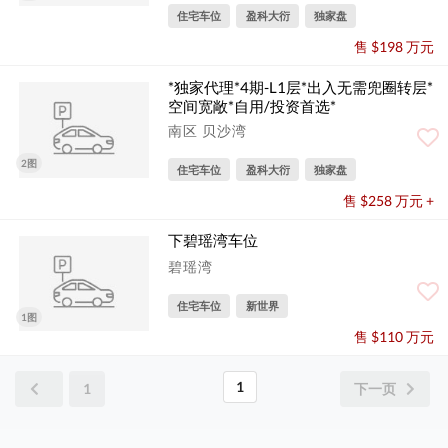
住宅车位
盈科大衍
独家盘
售 $198 万元
*独家代理*4期-L1层*出入无需兜圈转层*
空间宽敞*自用/投资首选*
南区 贝沙湾
2图
住宅车位
盈科大衍
独家盘
售 $258 万元 +
下碧瑶湾车位
碧瑶湾
住宅车位
新世界
1图
售 $110 万元
1
1
下一页