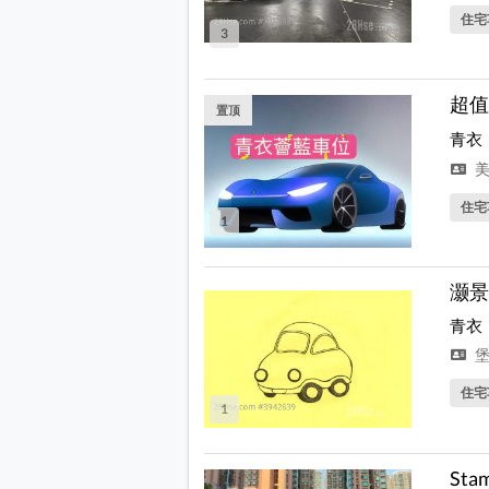
住宅
3
超值
置顶
青衣
美
住宅
1
灏景
青衣
堡
住宅
1
Sta