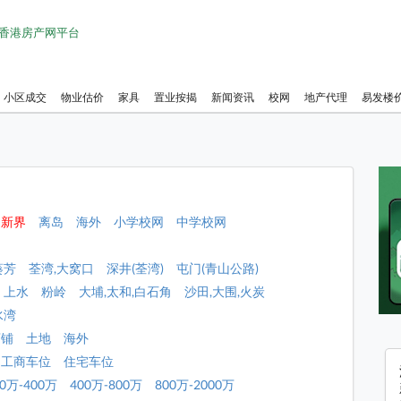
1 香港房产网平台
小区成交
物业估价
家具
置业按揭
新闻资讯
校网
地产代理
易发楼
新界
离岛
海外
小学校网
中学校网
葵芳
荃湾,大窝口
深井(荃湾)
屯门(青山公路)
上水
粉岭
大埔,太和,白石角
沙田,大围,火炭
水湾
店铺
土地
海外
工商车位
住宅车位
00万-400万
400万-800万
800万-2000万