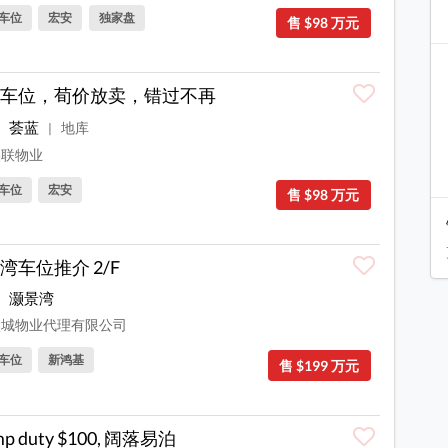
车位
宏安
独家盘
售 $98 万元
车位，荀价放卖，错过不再
荟蓝
地库
|
联物业
车位
宏安
售 $98 万元
湾车位推介 2/F
灏景湾
城物业代理有限公司
车位
新鸿基
售 $199 万元
mp duty $100, 阔落易泊