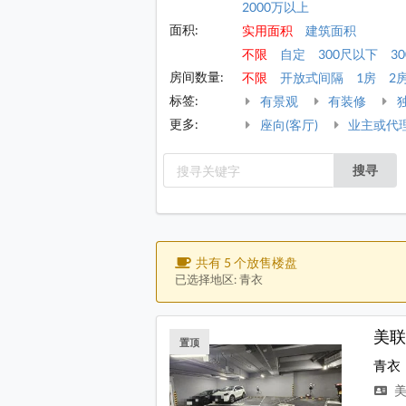
2000万以上
面积:
实用面积
建筑面积
不限
自定
300尺以下
30
房间数量:
不限
开放式间隔
1房
2
标签:
有景观
有装修
更多:
座向(客厅)
业主或代
搜寻
共有 5 个放售楼盘
已选择地区: 青衣
美联
置顶
青衣
美