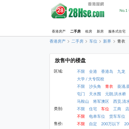
No.
香港房产
二手房
租房
新房
服务式住宅
香港房产
二手房
车位
新界
青衣
放售中的楼盘
区域:
不限
全港
香港岛
九龙
大学 / 大专院校
不限
沙头角
青衣
葵涌,
屯门
天水围
元朗,洪水桥
马鞍山
将军澳区
西贡,清
类别:
不限
住宅
车位
工商
不限
电单车位
货车车位
售价:
不限
自定
200万以下
2