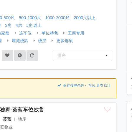
0-500尺
500-1000尺
1000-2000尺
2000尺以上
房
3房
4房
5房 以上
独家盘
连车位
单位特色
工商专用
理
屋苑楼龄
楼层
更多选项
排序
保存搜寻条件 - [ 车位,青衣 (5) ]
独家-荟蓝车位放售
荟蓝
地库
|
联物业