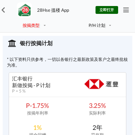
28Hse 搵楼 App
立即打开
按揭类型
P/H 计划
银行按揭计划
* 以下资料只供参考，一切以各银行之最新政策及客户之最终批核
为准。
汇丰银行
新做按揭 - P 计划
P = 5 %
P-1.75%
3.25%
按揭年利率
实际利率
1%
2年
现金回赠
罚息期