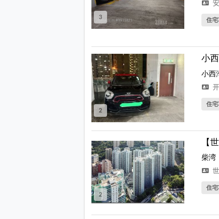
安
3
住宅
小西
小西
开
住宅
2
【世
柴湾
世
住宅
2