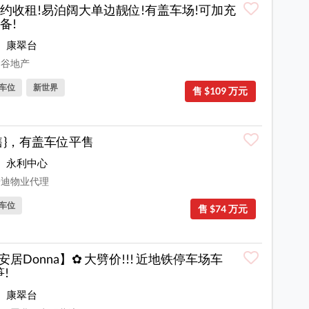
约收租!易泊阔大单边靓位!有盖车场!可加充
备!
康翠台
谷地产
车位
新世界
售 $109 万元
售}，有盖车位平售
永利中心
迪物业代理
车位
售 $74 万元
安居Donna】✿ 大劈价!!! 近地铁停车场车
笋!
康翠台