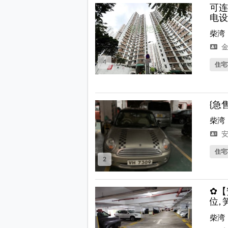
可连
电设
柴湾
金
4
住宅
{急
柴湾
安
住宅
2
✿【
位, 
柴湾