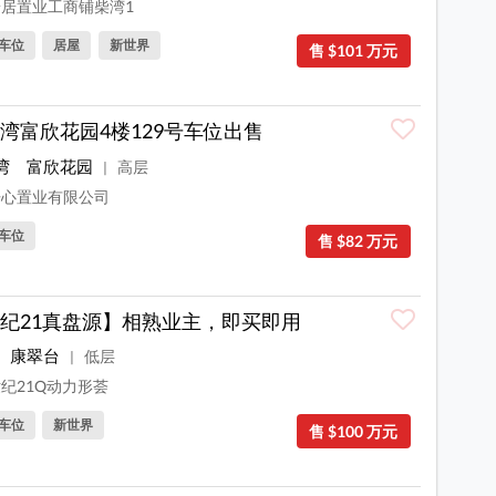
居置业工商铺柴湾1
车位
居屋
新世界
售 $101 万元
湾富欣花园4楼129号车位出售
湾
富欣花园
高层
|
心置业有限公司
车位
售 $82 万元
纪21真盘源】相熟业主，即买即用
康翠台
低层
|
纪21Q动力形荟
车位
新世界
售 $100 万元