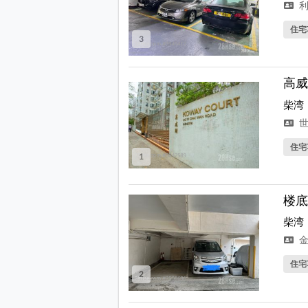
利
住宅
3
高威
柴湾
世
住宅
1
楼底
柴湾
金
住宅
2