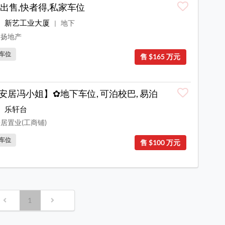
出售,快者得,私家车位
新艺工业大厦
地下
|
扬地产
车位
售 $165 万元
安居冯小姐】✿地下车位, 可泊校巴, 易泊
乐轩台
居置业(工商铺)
车位
售 $100 万元
1