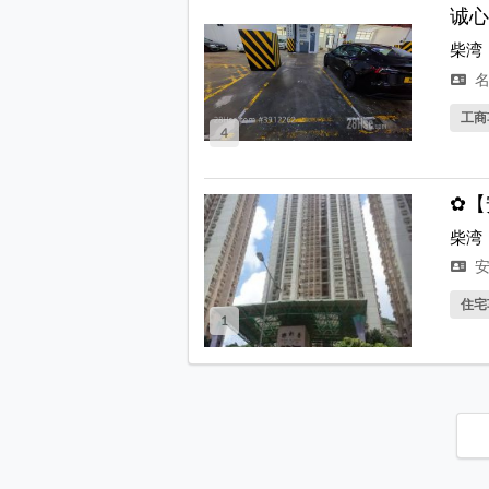
诚心
柴湾
名
工商
4
✿【
柴湾
安
住宅
1