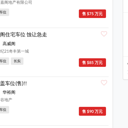
嘉阁地产有限公司
车位
售 $75 万元
阁住宅车位 蚀让急走
高威阁
纪21奇丰第一城
车位
长实
售 $85 万元
盖车位(售)!!
华裕阁
谷地产
车位
售 $90 万元