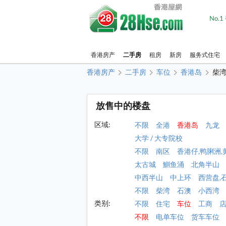
No.
香港房产
二手房
租房
新房
服务式住宅
香港房产
二手房
车位
香港岛
柴湾
放售中的楼盘
区域:
不限
全港
香港岛
九龙
大学 / 大专院校
不限
南区
香港仔,鸭脷洲,
太古城
鰂鱼涌
北角半山
中西半山
中上环
西营盘,
不限
柴湾
石澳
小西湾
类别:
不限
住宅
车位
工商
不限
电单车位
货车车位