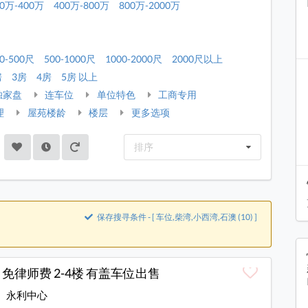
00万-400万
400万-800万
800万-2000万
0-500尺
500-1000尺
1000-2000尺
2000尺以上
房
3房
4房
5房 以上
独家盘
连车位
单位特色
工商专用
理
屋苑楼龄
楼层
更多选项
排序
保存搜寻条件 - [ 车位,柴湾,小西湾,石澳 (10) ]
 免律师费 2-4楼 有盖车位出售
永利中心