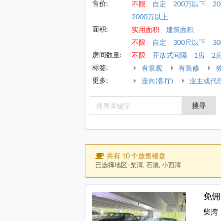
售价:
不限
自定
200万以下
2
2000万以上
面积:
实用面积
建筑面积
不限
自定
300尺以下
30
房间数量:
不限
开放式间隔
1房
2
标签:
有景观
有装修
更多:
座向(客厅)
业主或代
搜寻
共有 10 个放售楼盘
已选择地区: 柴湾, 石澳, 小西湾
免佣
柴湾