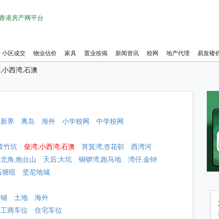
1 香港房产网平台
小区成交
物业估价
家具
置业按揭
新闻资讯
校网
地产代理
易发楼
,小西湾,石澳
新界
离岛
海外
小学校网
中学校网
黄竹坑
柴湾,小西湾,石澳
筲箕湾,杏花邨
西湾河
北角,炮台山
天后,大坑
铜锣湾,跑马地
湾仔,金钟
石塘咀
坚尼地城
店铺
土地
海外
工商车位
住宅车位