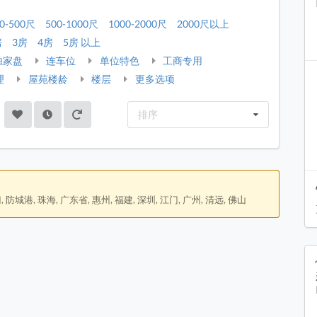
0-500尺
500-1000尺
1000-2000尺
2000尺以上
房
3房
4房
5房 以上
独家盘
连车位
单位特色
工商专用
理
屋苑楼龄
楼层
更多选项
排序
 防城港, 珠海, 广东省, 惠州, 福建, 深圳, 江门, 广州, 清远, 佛山