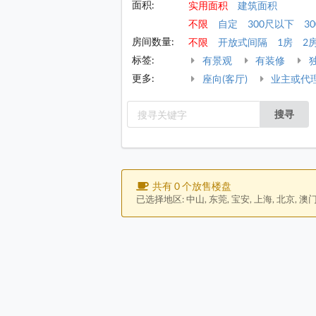
面积:
实用面积
建筑面积
不限
自定
300尺以下
30
房间数量:
不限
开放式间隔
1房
2
标签:
有景观
有装修
更多:
座向(客厅)
业主或代
搜寻
共有 0 个放售楼盘
已选择地区: 中山, 东莞, 宝安, 上海, 北京, 澳门,