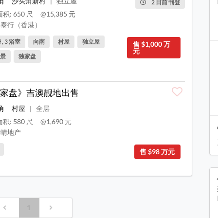
角
沙头角新村
独立屋
|
2 日前 刊登
积: 650 尺
@15,385 元
泰行（香港）
 , 3 浴室
向南
村屋
独立屋
售 $1,000 万
元
景
独家盘
家盘》吉澳靓地出售
角
村屋
全层
|
积: 580 尺
@1,690 元
晴地产
售 $98 万元
1