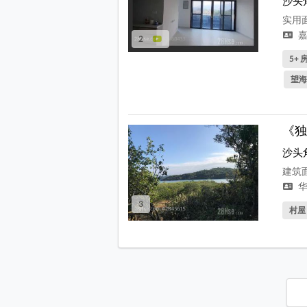
沙头
实用面
嘉
2
5+ 房
望海
《独
沙头
建筑面
华
3
村屋