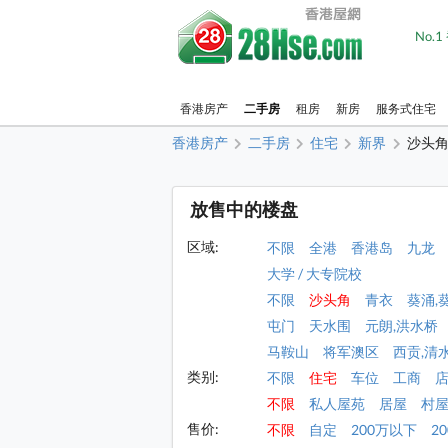
No.
香港房产
二手房
租房
新房
服务式住宅
香港房产
二手房
住宅
新界
沙头
放售中的楼盘
区域:
不限
全港
香港岛
九龙
大学 / 大专院校
不限
沙头角
青衣
葵涌,
屯门
天水围
元朗,洪水桥
马鞍山
将军澳区
西贡,清
类别:
不限
住宅
车位
工商
不限
私人屋苑
居屋
村
售价:
不限
自定
200万以下
2