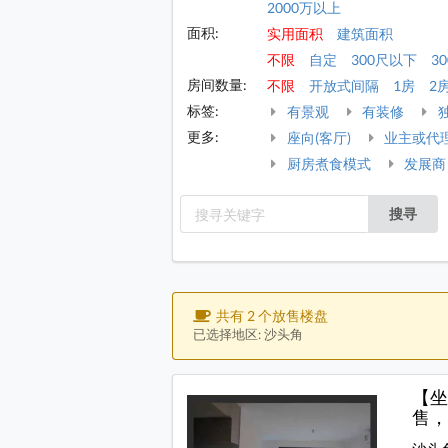
2000万以上
面积:
实用面积
建筑面积
不限
自定
300尺以下
30
房间数量:
不限
开放式间隔
1房
2
标签:
有景观
有装修
更多:
座向(客厅)
业主或代
厨房煮食模式
发展商
搜寻
共有 2 个放售楼盘
已选择地区: 沙头角
【坐
售，