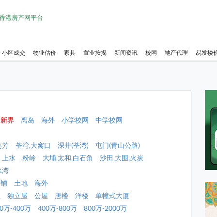
1 香港房产网平台
小区成交
物业估价
家具
置业按揭
新闻资讯
校网
地产代理
易发楼
角
新界
离岛
海外
小学校网
中学校网
葵芳
荃湾,大窝口
深井(荃湾)
屯门(青山公路)
上水
粉岭
大埔,太和,白石角
沙田,大围,火炭
水湾
店铺
土地
海外
屋
独立屋
公屋
唐楼
洋楼
单幢式大厦
00万-400万
400万-800万
800万-2000万