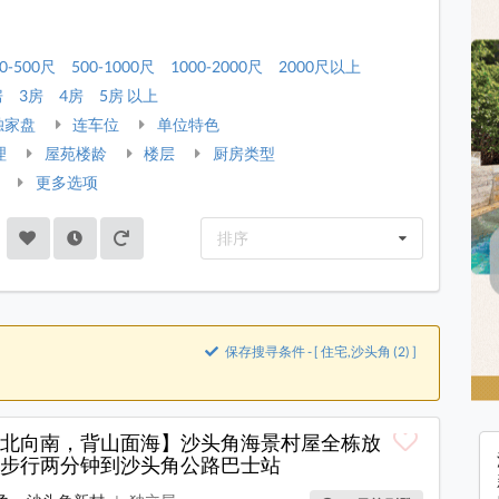
0-500尺
500-1000尺
1000-2000尺
2000尺以上
房
3房
4房
5房 以上
独家盘
连车位
单位特色
理
屋苑楼龄
楼层
厨房类型
更多选项
排序
保存搜寻条件 - [ 住宅,沙头角 (2) ]
北向南，背山面海】沙头角海景村屋全栋放
步行两分钟到沙头角公路巴士站