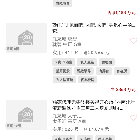
雅致装修
售 $1,188 万元
致电吧! 见面吧! 来吧, 来吧! 寻觅心中的...
它!
九龙城 珑碧
珑碧 中层 G室
置顶, 8图
实用: 414 尺
@20,966 元
2 房 , 1 浴室
私人屋苑
碧桂园
望开扬景
雅致装修
有露台
有会所
近大型商场
优质校网
售 $868 万元
独家代理无需转接买得开心放心>南北对
流新装修即住三房工人房厕,即约 ...
九龙城 太子汇
太子汇 高层 A室
置顶, 10图
实用: 828 尺
@17,874 元
4 房 , 3 浴室
向东南
私人屋苑