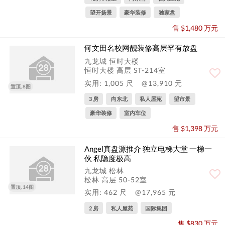
望开扬景
豪华装修
独家盘
售 $1,480 万元
何文田名校网靓装修高层罕有放盘
九龙城 恒时大楼
恒时大楼 高层 ST-214室
实用: 1,005 尺
@13,910 元
置顶, 8图
3 房
向东北
私人屋苑
望市景
豪华装修
室内车位
售 $1,398 万元
Angel真盘源推介 独立电梯大堂 一梯一
伙 私隐度极高
九龙城 松林
松林 高层 50-52室
置顶, 14图
实用: 462 尺
@17,965 元
2 房
私人屋苑
国际集团
售 $830 万元