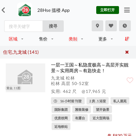
28Hse 搵楼 App
立即打开
搜寻
区域
售价
类别
更多
住宅,九龙城 (141)
一层一王国～私隐度极高～高层开实靓
景～实用两房～有匙快走！
九龙城 松林
松林 高层 50-52室
黄金, 11图
实用: 462 尺
@17,965 元
16 小时前 刊登
2 房 , 1 浴室
私人屋苑
国际集团
雅致装修
望开扬景
优质校网
有露台
近大型商场
近地铁站
售 $830 万元