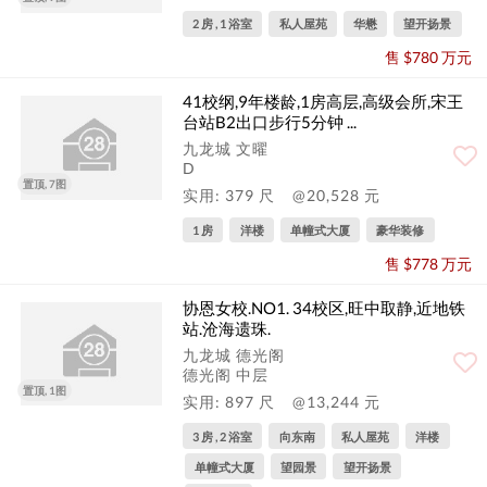
2 房 , 1 浴室
私人屋苑
华懋
望开扬景
售 $780 万元
41校纲,9年楼龄,1房高层,高级会所,宋王
台站B2出口步行5分钟 ...
九龙城 文曜
D
置顶, 7图
实用: 379 尺
@20,528 元
1 房
洋楼
单幢式大厦
豪华装修
售 $778 万元
协恩女校.NO1. 34校区,旺中取静,近地铁
站.沧海遗珠.
九龙城 德光阁
德光阁 中层
置顶, 1图
实用: 897 尺
@13,244 元
3 房 , 2 浴室
向东南
私人屋苑
洋楼
单幢式大厦
望园景
望开扬景