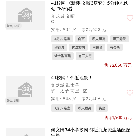
41校网 《新楼-文嚁3房套》5分钟地铁
站,PM约看
九龙城 文曜
C
黄金, 16图
实用: 905 尺
@22,652 元
3 房 , 2 浴室
向西
私人屋苑
望开扬景
望市景
优质校网
有露台
有会所
近大型商场
有工人房
售 $2,050 万元
41校网！邻近地铁！
九龙城 御太子
御．太子 高层 -室
实用: 848 尺
@22,406 元
黄金, 5图
3 房 , 2 浴室
私人屋苑
英皇
售 $1,900 万元
何文田34小学校网 邻近九龙城生活配配
完善