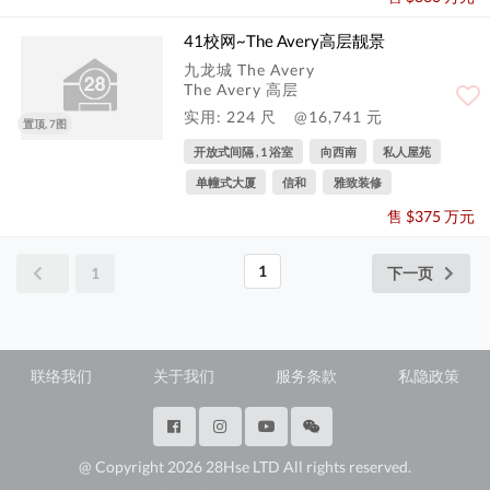
41校网~The Avery高层靓景
九龙城 The Avery
The Avery 高层
实用: 224 尺
@16,741 元
置顶, 7图
开放式间隔 , 1 浴室
向西南
私人屋苑
单幢式大厦
信和
雅致装修
售 $375 万元
1
1
下一页
联络我们
关于我们
服务条款
私隐政策
@ Copyright 2026 28Hse LTD All rights reserved.