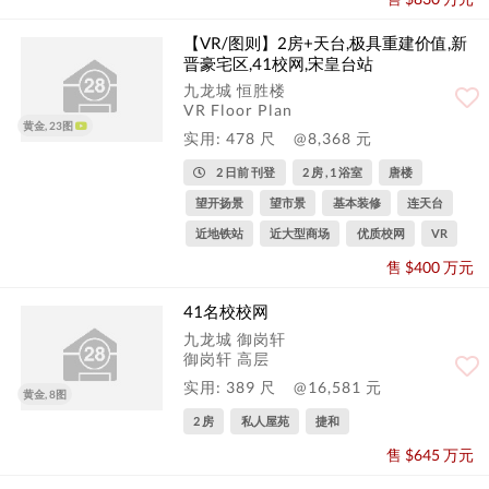
【VR/图则】2房+天台,极具重建价值,新
晋豪宅区,41校网,宋皇台站
九龙城 恒胜楼
VR Floor Plan
黄金, 23图
实用: 478 尺
@8,368 元
2 日前 刊登
2 房 , 1 浴室
唐楼
望开扬景
望市景
基本装修
连天台
近地铁站
近大型商场
优质校网
VR
售 $400 万元
41名校校网
九龙城 御岗轩
御岗轩 高层
实用: 389 尺
@16,581 元
黄金, 8图
2 房
私人屋苑
捷和
售 $645 万元