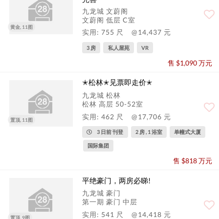
九龙城 文蔚阁
文蔚阁 低层 C室
黄金, 11图
实用: 755 尺
@14,437 元
3 房
私人屋苑
VR
售 $1,090 万元
✭松林✭见票即走价✭
九龙城 松林
松林 高层 50-52室
实用: 462 尺
@17,706 元
置顶, 11图
3 日前 刊登
2 房 , 1 浴室
单幢式大厦
国际集团
售 $818 万元
平绝豪门，两房必睇!
九龙城 豪门
第一期 豪门 中层
实用: 541 尺
@14,418 元
置顶, 9图