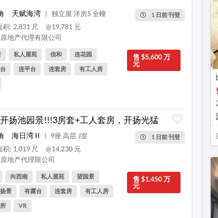
角
天赋海湾
独立屋 洋房5 全幢
|
1 日前 刊登
积: 2,831 尺
@19,781 元
原地产代理有限公司
房
私人屋苑
信和
连花园
售 $5,600 万
元
台
连平台
连套房
有工人房
开扬池园景!!!3房套+工人套房，开扬光猛
角
海日湾 II
9座 高层 J室
|
1 日前 刊登
积: 1,019 尺
@14,230 元
原地产代理限公司
向西南
私人屋苑
望园景
售 $1,450 万
元
扬景
有露台
连套房
有工人房
所
VR