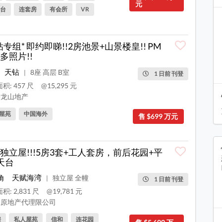
元
台
连套房
有会所
VR
钻专组* 即约即睇!!2房池景+山景楼皇!! PM
多照片!!
天钻
8座 高层 B室
|
1 日前 刊登
积: 457 尺
@15,295 元
龙山地产
屋苑
中国海外
售 $699 万元
独立屋!!!5房3套+工人套房，前后花园+平
天台
角
天赋海湾
独立屋 全幢
|
1 日前 刊登
积: 2,831 尺
@19,781 元
原地产代理限公司
房
私人屋苑
信和
连花园