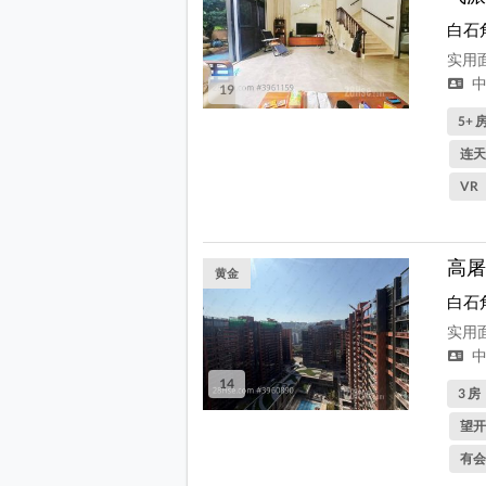
白石
实用面
中
19
5+ 
连天
VR
高屠
黄金
白石
实用面
中
14
3 房
望开
有会