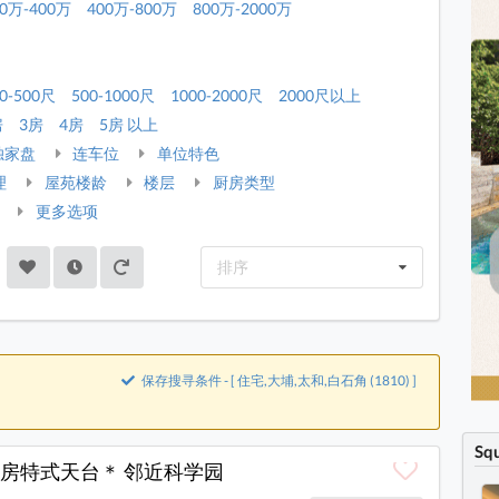
00万-400万
400万-800万
800万-2000万
0-500尺
500-1000尺
1000-2000尺
2000尺以上
房
3房
4房
5房 以上
独家盘
连车位
单位特色
理
屋苑楼龄
楼层
厨房类型
更多选项
排序
保存搜寻条件 - [ 住宅,大埔,太和,白石角 (1810) ]
Sq
房特式天台＊ 邻近科学园