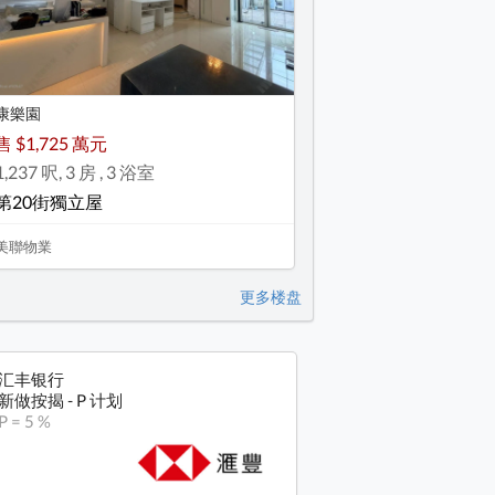
康樂園
售 $1,725 萬元
1,237 呎, 3 房 , 3 浴室
第20街獨立屋
美聯物業
更多楼盘
汇丰银行
新做按揭 - P 计划
P = 5 %