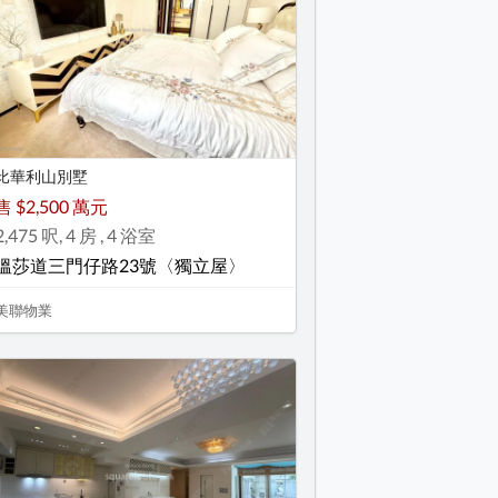
比華利山別墅
售 $2,500 萬元
2,475 呎, 4 房 , 4 浴室
溫莎道三門仔路23號〈獨立屋〉
美聯物業