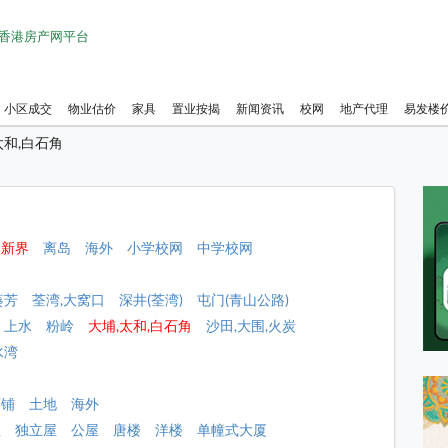
1 香港房产网平台
小区成交
物业估价
家具
置业按揭
新闻资讯
校网
地产代理
易发楼
太和,白石角
新界
离岛
海外
小学校网
中学校网
葵芳
荃湾,大窝口
深井(荃湾)
屯门(青山公路)
上水
粉岭
大埔,太和,白石角
沙田,大围,火炭
水湾
店铺
土地
海外
屋
独立屋
公屋
唐楼
洋楼
单幢式大厦