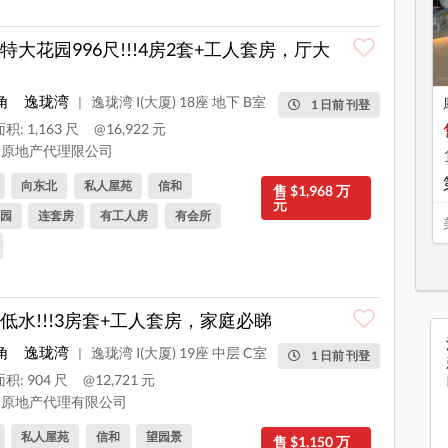
特大花园996尺!!!4房2套+工人套房，厅大
角
逸珑湾
逸珑湾 I(大厦) 18座 地下 B室
|
1 日前 刊登
积: 1,163 尺
@16,922 元
原地产代理限公司
向东北
私人屋苑
信和
售 $1,968 万
元
园
连套房
有工人房
有会所
低水!!!3房套+工人套房，家庭必睇
角
逸珑湾
逸珑湾 I(大厦) 19座 中层 C室
|
1 日前 刊登
积: 904 尺
@12,721 元
原地产代理有限公司
私人屋苑
信和
望园景
售 $1,150 万