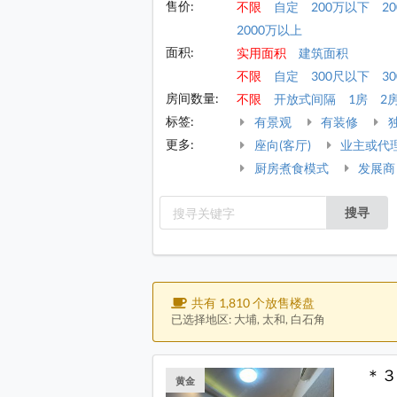
售价:
不限
自定
200万以下
2
2000万以上
面积:
实用面积
建筑面积
不限
自定
300尺以下
30
房间数量:
不限
开放式间隔
1房
2
标签:
有景观
有装修
更多:
座向(客厅)
业主或代
厨房煮食模式
发展商
搜寻
共有 1,810 个放售楼盘
已选择地区: 大埔, 太和, 白石角
＊３
黄金