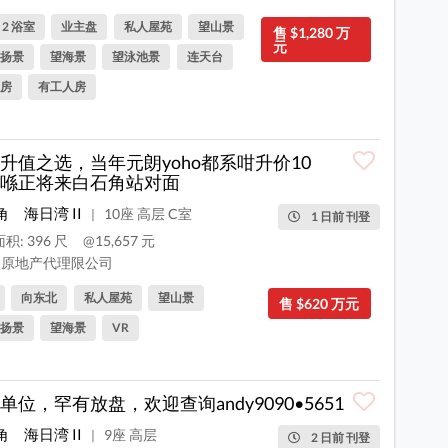
, 2 浴室
业主盘
私人屋苑
望山景
售 $1,280 万
元
扬景
望海景
望泳池景
连天台
房
有工人房
升值之选，当年元朗yoho都系咁升价10
喺正将来白石角站对面
角
海日湾 II
10座 高层 C室
|
1 日前 刊登
积: 396 尺
@15,657 元
原地产代理限公司
向东北
私人屋苑
望山景
售 $620 万元
扬景
望海景
VR
单位，罕有放盘，欢迎查询andy9090•5651
角
海日湾 II
9座 高层
|
2 日前 刊登