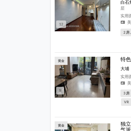
白石
层
实用面
美
12
2 房 
特色
黄金
大埔
实用面
美
5
3 房
VR
独立
黄金
气派