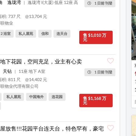
角
逸珑湾
逸珑湾 I(大厦) 低座 12座 高
|
1 日前 刊登
积: 737 尺
@13,704 元
联物业
, 2 浴室
私人屋苑
信和
连天台
售 $1,010 万
元
地下花园，空间充足，业主有心卖
天钻
11座 地下 A室
|
1 日前 刊登
积: 811 尺
@14,402 元
联物业代理有限公司
私人屋苑
中国海外
连花园
售 $1,168 万
元
屋放售!!!花园平台连天台，特色罕有，豪宅