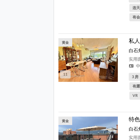
连天
有会
私人
黄金
白石
实用面
中
11
3 房
有露
VR
特色
黄金
白石
实用面