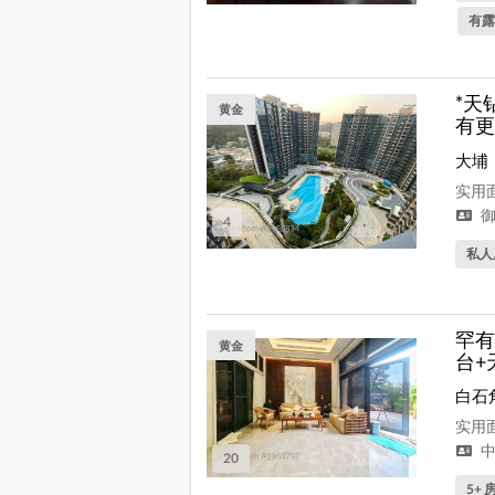
有露
*天
黄金
有更
大埔
实用面
御
4
私人
罕有
黄金
台+
白石
实用面
中
20
5+ 