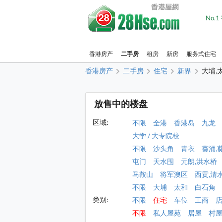
No.
香港房产
二手房
租房
新房
服务式住宅
香港房产
二手房
住宅
新界
大埔,
放售中的楼盘
区域:
不限
全港
香港岛
九龙
大学 / 大专院校
不限
沙头角
青衣
葵涌,
屯门
天水围
元朗,洪水桥
马鞍山
将军澳区
西贡,清
不限
大埔
太和
白石角
类别:
不限
住宅
车位
工商
不限
私人屋苑
居屋
村