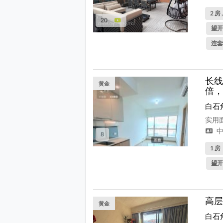
2 房 
20
望开
连套
长线
黄金
倍，
白石
实用面
中
8
1 房
望开
高层
黄金
白石