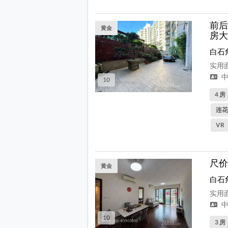
前后
黄金
房大
白石
实用面
中
10
4 房
连花
VR
尺价
黄金
白石
实用面
中
10
3 房