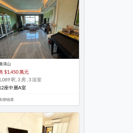
滌濤山
售 $1,450 萬元
1,089 呎, 3 房 , 3 浴室
12座中層A室
美聯物業