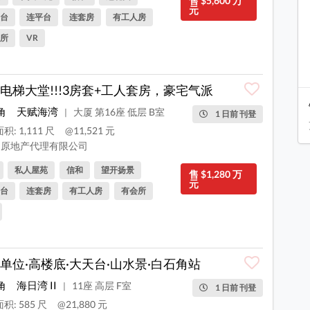
售 $5,600 万
元
台
连平台
连套房
有工人房
所
VR
电梯大堂!!!3房套+工人套房，豪宅气派
角
天赋海湾
大厦 第16座 低层 B室
|
1 日前 刊登
积: 1,111 尺
@11,521 元
原地产代理有限公司
私人屋苑
信和
望开扬景
售 $1,280 万
元
台
连套房
有工人房
有会所
单位·高楼底·大天台·山水景·白石角站
角
海日湾 II
11座 高层 F室
|
1 日前 刊登
积: 585 尺
@21,880 元