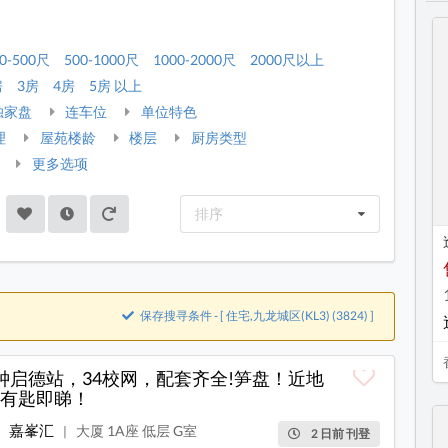
0-500尺
500-1000尺
1000-2000尺
2000尺以上
房
3房
4房
5房 以上
独家盘
连车位
单位特色
理
屋苑楼龄
楼层
厨房类型
更多选项
排序
保存搜寻条件 - [ 住宅,九龙城区(KL3) (3824) ]
钟启德站，34校网，配套齐全!笋盘！近地
有匙即睇！
嘉峯汇
大厦 1A座 低层 G室
|
2 日前 刊登