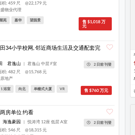
积: 459 尺
@22,179 元
盛物业代理
屋苑
嘉华
望园景
售 $1,018 万
元
田34小学校网, 邻近商场生活及交通配套完
田
君逸山
君逸山 中层 F室
|
2 日前 刊登
积: 482 尺
@15,768 元
原地产
, 1 浴室
向北
单幢式大厦
VR
售 $760 万元
两房单位 约看
海逸豪园
悦涛湾 12座 低层 A室
|
2 日前 刊登
积: 546 尺
@18,315 元