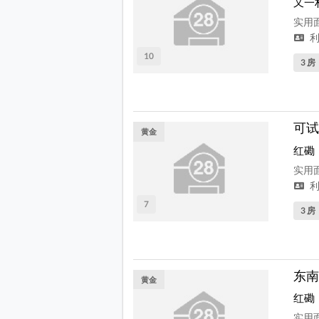
又一
实用面
利
10
3 房
可试
黄金
红磡
实用面
利
7
3 房
东南
黄金
红磡
实用面