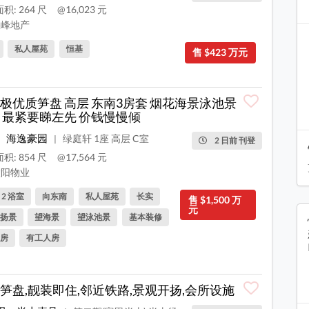
积: 264 尺
@16,023 元
峰地产
私人屋苑
恒基
售 $423 万元
极优质笋盘 高层 东南3房套 烟花海景泳池景
 最紧要睇左先 价钱慢慢倾
海逸豪园
绿庭轩 1座 高层 C室
|
2 日前 刊登
积: 854 尺
@17,564 元
阳物业
, 2 浴室
向东南
私人屋苑
长实
售 $1,500 万
元
扬景
望海景
望泳池景
基本装修
房
有工人房
笋盘,靓装即住,邻近铁路,景观开扬,会所设施