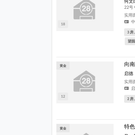
何文
22号
实用面
中
18
3 房 
望园
向南
黄金
启德
实用面
启
12
2 房 
特色
黄金