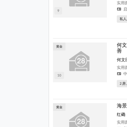
实用面
启
9
私人
何文
黄金
善
何文
实用面
中
10
2 房 
海景
黄金
红磡
实用面