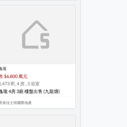
逸瓏
售 $6,800 萬元
1,473 呎, 4 房 , 3 浴室
逸瓏 4房 3廁 樓盤出售 (九龍塘)
香港佳士得國際地產