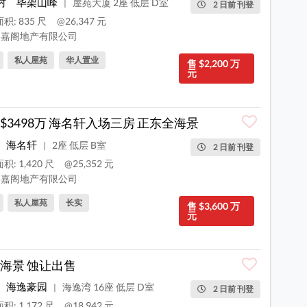
村
毕架山峰
屋苑大厦 2座 低层 D室
|
2 日前 刊登
积: 835 尺
@26,347 元
嘉阁地产有限公司
私人屋苑
华人置业
售 $2,200 万
元
$3498万 海名轩入场三房 正东全海景
海名轩
2座 低层 B室
|
2 日前 刊登
积: 1,420 尺
@25,352 元
嘉阁地产有限公司
私人屋苑
长实
售 $3,600 万
元
海景 蚀让出售
海逸豪园
海逸湾 16座 低层 D室
|
2 日前 刊登
积: 1,172 尺
@18,942 元