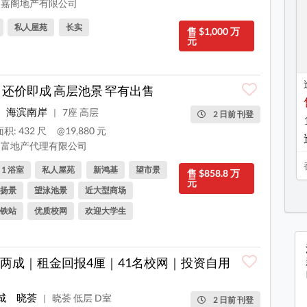
嘉阁地产有限公司
私人屋苑
长实
售 $1,000 万
元
 还价即成 高层池景 罕有出售
海滨南岸
7座 高层
|
2 日前 刊登
积: 432 尺
@19,880 元
富地产代理有限公司
, 1 浴室
私人屋苑
新鸿基
望市景
售 $858.8 万
元
扬景
望泳池景
近大型商场
铁站
优质校网
欢迎大学生
两成｜租金回报4厘｜41名校网｜投资自用
城
晓荟
晓荟 低层 D室
|
2 日前 刊登