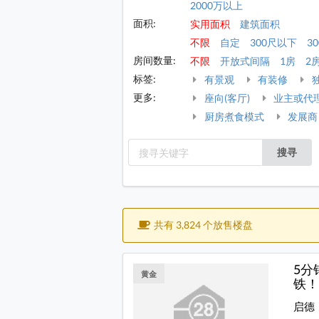
2000万以上
面积:
实用面积
建筑面积
不限
自定
300尺以下
30
房间数量:
不限
开放式间隔
1房
2
标签:
有景观
有装修
更多:
座向(客厅)
业主或代
厨房煮食模式
发展商
搜寻
共有 3,824 个放售楼盘
5分
黄金
铁！
启德