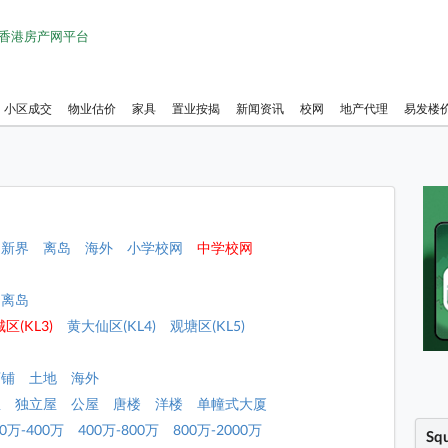
1 香港房产网平台
小区成交
物业估价
家具
置业按揭
新闻资讯
校网
地产代理
易发楼
新界
离岛
海外
小学校网
中学校网
离岛
区(KL3)
黄大仙区(KL4)
观塘区(KL5)
店铺
土地
海外
屋
独立屋
公屋
唐楼
洋楼
单幢式大厦
00万-400万
400万-800万
800万-2000万
Sq