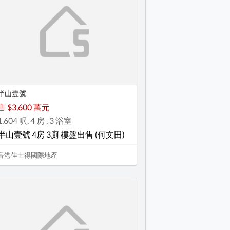
半山壹號
售 $3,600 萬元
1,604 呎, 4 房 , 3 浴室
半山壹號 4房 3廁 樓盤出售 (何文田)
香港佳士得國際地產