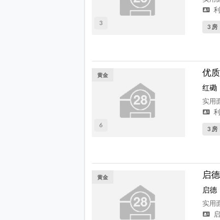
利
3
3 房
优质
黄金
红磡
实用面
利
6
3 房
启德
黄金
启德
实用面
启