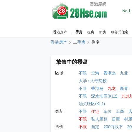
No.
香港房产
二手房
租房
新房
服务式住宅
香港房产
二手房
住宅
放售中的楼盘
区域:
不限
全港
香港岛
九龙
大学 / 大专院校
不限
香港岛
九龙
新界
不限
深水埗区(KL2)
九龙城
油尖旺区(KL1)
类别:
不限
住宅
车位
工商
不限
私人屋苑
居屋
村
售价:
不限
自定
200万以下
2