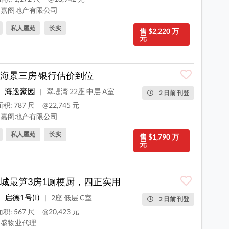
嘉阁地产有限公司
私人屋苑
长实
售 $2,220 万
元
海景三房 银行估价到位
海逸豪园
翠堤湾 22座 中层 A室
|
2 日前 刊登
积: 787 尺
@22,745 元
嘉阁地产有限公司
私人屋苑
长实
售 $1,790 万
元
城最笋3房1厕梗厨，四正实用
启德1号(I)
2座 低层 C室
|
2 日前 刊登
积: 567 尺
@20,423 元
盛物业代理