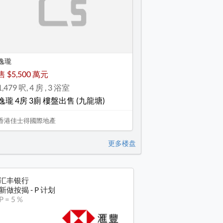
逸瓏
售 $5,500 萬元
1,479 呎, 4 房 , 3 浴室
逸瓏 4房 3廁 樓盤出售 (九龍塘)
香港佳士得國際地產
更多楼盘
汇丰银行
新做按揭 - P 计划
P = 5 %