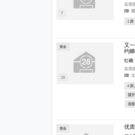
实用面
耀
7
1 房
又一
黄金
约睇
红磡
实用面
太
20
4 房 
望开
连套
优质
黄金