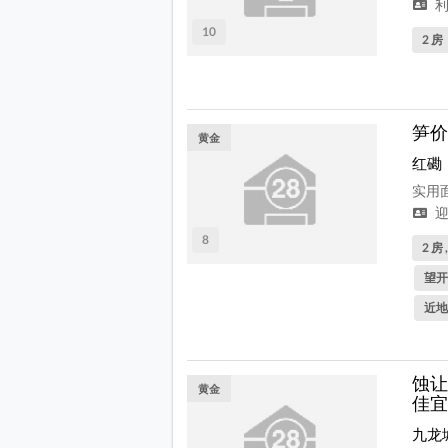
利
10
2 房
笋价
黄金
红磡
实用面
迎
8
2 房 
望开
近地
蚀让
黄金
佳宜
九龙