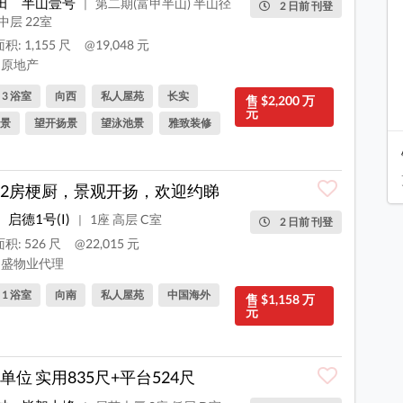
田
半山壹号
第二期(富甲半山) 半山径
|
2 日前 刊登
 中层 22室
积: 1,155 尺
@19,048 元
原地产
, 3 浴室
向西
私人屋苑
长实
售 $2,200 万
元
景
望开扬景
望泳池景
雅致装修
2房梗厨，景观开扬，欢迎约睇
启德1号(I)
1座 高层 C室
|
2 日前 刊登
积: 526 尺
@22,015 元
盛物业代理
, 1 浴室
向南
私人屋苑
中国海外
售 $1,158 万
元
单位 实用835尺+平台524尺