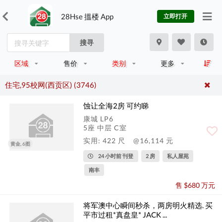
28Hse 搵楼 App
立即打开
搜寻
区域
售价
类别
更多
住宅,95校网(西贡区) (3746)
蚀让全海2房 可约睇
康城 LP6
5座 中层 C室
实用: 422 尺
@16,114 元
黄金, 6图
24 小时前 刊登
2 房
私人屋苑
南丰
售 $680 万元
将军澳中心瞬间秒杀，两房明火精选. 买
平市过租*真盘皇* JACK ...