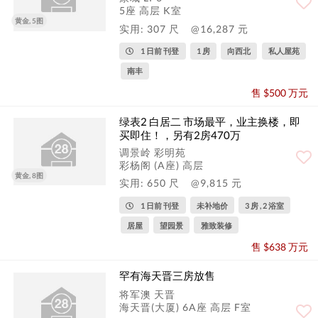
5座 高层 K室
黄金, 5图
实用: 307 尺
@16,287 元
1 日前 刊登
1 房
向西北
私人屋苑
南丰
售 $500 万元
绿表2 白居二 市场最平，业主换楼，即
买即住！，另有2房470万
调景岭 彩明苑
彩杨阁 (A座) 高层
黄金, 8图
实用: 650 尺
@9,815 元
1 日前 刊登
未补地价
3 房 , 2 浴室
居屋
望园景
雅致装修
售 $638 万元
罕有海天晋三房放售
将军澳 天晋
海天晋(大厦) 6A座 高层 F室