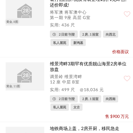
还价即成!
将军澳 将军澳中心
第一期 9座 高层 G室
黄金, 8图
实用: 436 尺
2 日前 刊登
2 房 , 1 浴室
向西北
私人屋苑
新鸿基
价格面议
维景湾畔3期罕有优质靓山海景2房单位
放盘
调景岭 维景湾畔
12 座 中层 B室
黄金, 11图
实用: 499 尺
@18,036 元
2 日前 刊登
2 房 , 1 浴室
向西南
私人屋苑
太古
售 $900 万元
地铁商场上盖，2房开厨，移民急走