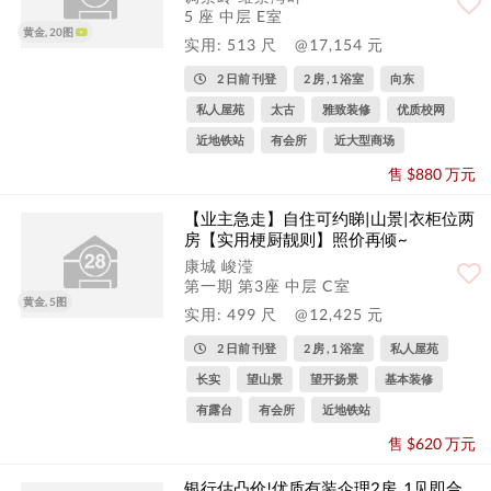
5 座 中层 E室
黄金, 20图
实用: 513 尺
@17,154 元
2 日前 刊登
2 房 , 1 浴室
向东
私人屋苑
太古
雅致装修
优质校网
近地铁站
有会所
近大型商场
售 $880 万元
【业主急走】自住可约睇|山景|衣柜位两
房【实用梗厨靓则】照价再倾~
康城 峻滢
第一期 第3座 中层 C室
黄金, 5图
实用: 499 尺
@12,425 元
2 日前 刊登
2 房 , 1 浴室
私人屋苑
长实
望山景
望开扬景
基本装修
有露台
有会所
近地铁站
售 $620 万元
银行估凸价!优质有装企理2房, 1见即合,