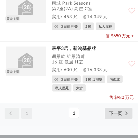
康城 Park Seasons
第2座(2A) 高层 C室
实用: 453 尺
@14,349 元
黄金, 8图
3 日前 刊登
2 房
私人屋苑
售 $650 万元 +
最平3房，新鸿基品牌
调景岭 维景湾畔
16 座 低层 H室
实用: 600 尺
@16,333 元
黄金, 9图
3 日前 刊登
3 房 , 1 浴室
向西北
私人屋苑
太古
售 $980 万元
1
1
下一页