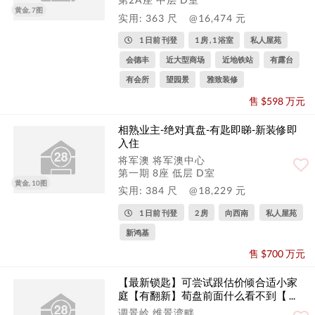
黄金, 7图
实用: 363 尺
@16,474 元
1 日前 刊登
1 房 , 1 浴室
私人屋苑
会德丰
近大型商场
近地铁站
有露台
有会所
望园景
雅致装修
售 $598 万元
相熟业主-绝对真盘-有匙即睇-新装修即
入住
将军澳 将军澳中心
第一期 8座 低层 D室
黄金, 10图
实用: 384 尺
@18,229 元
1 日前 刊登
2 房
向西南
私人屋苑
新鸿基
售 $700 万元
【最新锁匙】可尝试跟估价倾合适小家
庭【有翻新】荀盘前面什么看不到【 ...
调景岭 维景湾畔