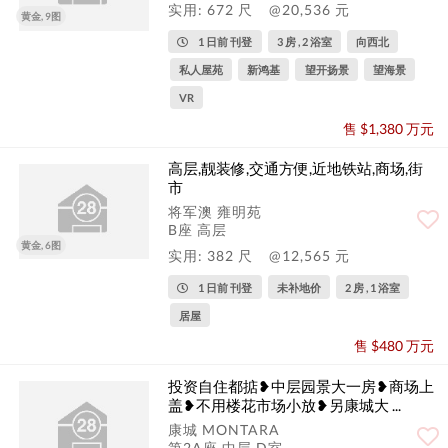
实用: 672 尺
@20,536 元
黄金, 9图
1 日前 刊登
3 房 , 2 浴室
向西北
私人屋苑
新鸿基
望开扬景
望海景
VR
售 $1,380 万元
高层,靓装修,交通方便,近地铁站,商场,街
市
将军澳 雍明苑
B座 高层
黄金, 6图
实用: 382 尺
@12,565 元
1 日前 刊登
未补地价
2 房 , 1 浴室
居屋
售 $480 万元
投资自住都掂❥中层园景大一房❥商场上
盖❥不用楼花市场小放❥另康城大 ...
康城 MONTARA
第2A座 中层 D室