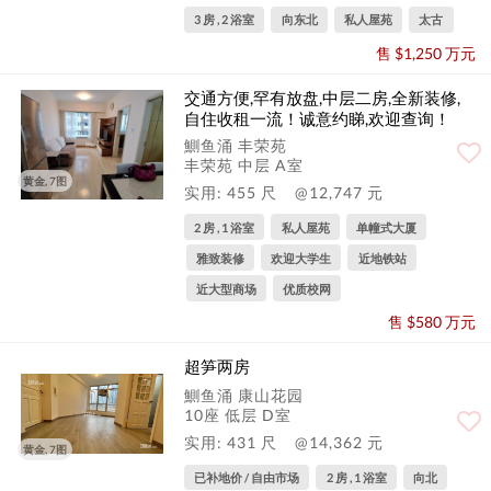
3 房 , 2 浴室
向东北
私人屋苑
太古
售 $1,250 万元
交通方便,罕有放盘,中层二房,全新装修,
自住收租一流！诚意约睇,欢迎查询！
鰂鱼涌 丰荣苑
丰荣苑 中层 A室
黄金, 7图
实用: 455 尺
@12,747 元
2 房 , 1 浴室
私人屋苑
单幢式大厦
雅致装修
欢迎大学生
近地铁站
近大型商场
优质校网
售 $580 万元
超笋两房
鰂鱼涌 康山花园
10座 低层 D室
实用: 431 尺
@14,362 元
黄金, 7图
已补地价 / 自由市场
2 房 , 1 浴室
向北