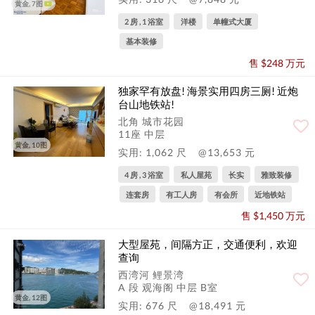
黄金, 7图
2 房 , 1 浴室
洋楼
单幢式大厦
基本装修
售 $248 万元
独家罕有放盘! 海景实用四房三厕! 近炮
台山地铁站!
北角 城市花园
11座 中层
黄金, 10图
实用: 1,062 尺
@13,653 元
4 房 , 3 浴室
私人屋苑
长实
雅致装修
连套房
有工人房
有会所
近地铁站
售 $1,450 万元
大型屋苑，间隔方正，交通便利，欢迎
查询
西湾河 鲤景湾
A 段 观海阁 中层 B室
黄金, 12图
实用: 676 尺
@18,491 元