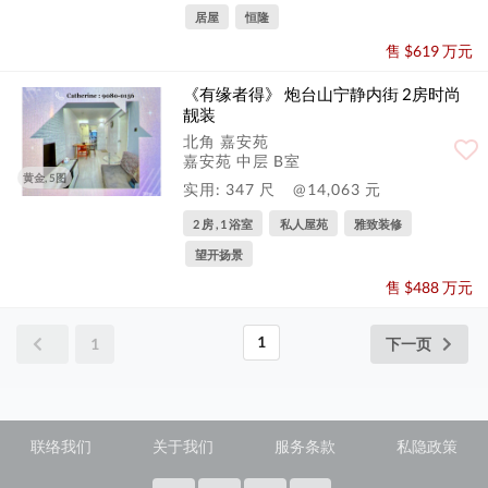
居屋
恒隆
售 $619 万元
《有缘者得》 炮台山宁静内街 2房时尚
靓装
北角 嘉安苑
嘉安苑 中层 B室
黄金, 5图
实用: 347 尺
@14,063 元
2 房 , 1 浴室
私人屋苑
雅致装修
望开扬景
售 $488 万元
1
1
下一页
联络我们
关于我们
服务条款
私隐政策