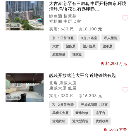
太古豪宅,罕有三房套,中层开扬向东,环境
清静,鸟语花香,有匙即睇, ...
鰂鱼涌 栢蕙苑
祥柏阁 中层 D室
黄金, 11图
实用: 663 尺
@18,100 元
1 日前 刊登
3 房 , 2 浴室
私人屋苑
太古
望园景
望开扬景
望市景
雅致装修
独家盘
售 $1,200 万元
靓装开放式连大平台 近地铁站有匙
北角 康威大厦
康威大厦 低层
实用: 330 尺
@16,303 元
黄金, 20图
2 日前 刊登
开放式间隔 , 1 浴室
单幢式大厦
豪华装修
连平台
近地铁站
近大型商场
优质校网
售 $538 万元