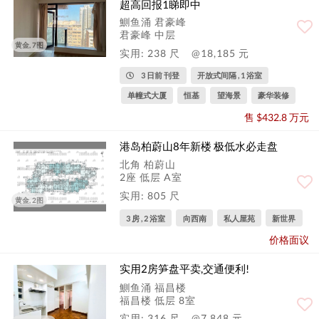
超高回报1睇即中
鰂鱼涌 君豪峰
君豪峰 中层
黄金, 7图
实用: 238 尺
@18,185 元
3 日前 刊登
开放式间隔 , 1 浴室
单幢式大厦
恒基
望海景
豪华装修
售 $432.8 万元
港岛柏蔚山8年新楼 极低水必走盘
北角 柏蔚山
2座 低层 A室
实用: 805 尺
黄金, 2图
3 房 , 2 浴室
向西南
私人屋苑
新世界
价格面议
实用2房笋盘平卖,交通便利!
鰂鱼涌 福昌楼
福昌楼 低层 8室
实用: 316 尺
@7,848 元