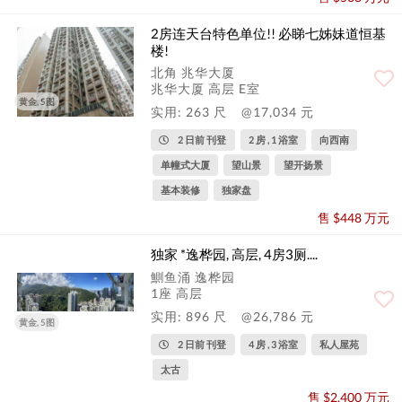
2房连天台特色单位!! 必睇七姊妹道恒基
楼!
北角 兆华大厦
兆华大厦 高层 E室
黄金, 5图
实用: 263 尺
@17,034 元
2 日前 刊登
2 房 , 1 浴室
向西南
单幢式大厦
望山景
望开扬景
基本装修
独家盘
售 $448 万元
独家 *逸桦园, 高层, 4房3厕....
鰂鱼涌 逸桦园
1座 高层
实用: 896 尺
@26,786 元
黄金, 5图
2 日前 刊登
4 房 , 3 浴室
私人屋苑
太古
售 $2,400 万元