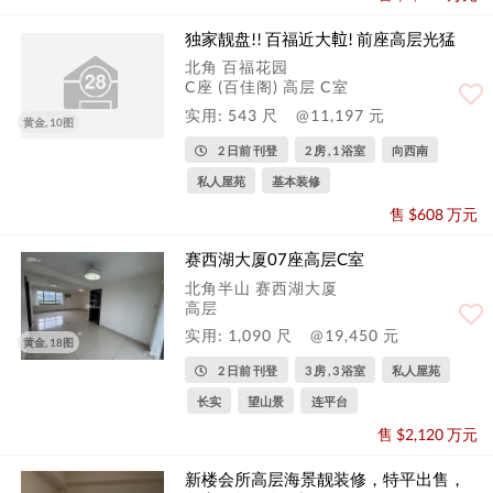
独家靓盘!! 百福近大𨋢! 前座高层光猛
北角 百福花园
C座 (百佳阁) 高层 C室
实用: 543 尺
@11,197 元
黄金, 10图
2 日前 刊登
2 房 , 1 浴室
向西南
私人屋苑
基本装修
售 $608 万元
赛西湖大厦07座高层C室
北角半山 赛西湖大厦
高层
实用: 1,090 尺
@19,450 元
黄金, 18图
2 日前 刊登
3 房 , 3 浴室
私人屋苑
长实
望山景
连平台
售 $2,120 万元
新楼会所高层海景靓装修，特平出售，