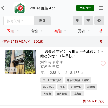
28Hse 搵楼 App
立即打开
搜寻
区域
售价
类别
更多
住宅,14校网(东区) (1618)
【 君豪峰专家 】 收租皇～全城缺盘！✧
绝密笋盘！✧斗手快！
鰂鱼涌 君豪峰
君豪峰 中层
黄金, 14图
实用: 238 尺
@18,185 元
1 日前 刊登
开放式间隔 , 1 浴室
私人屋苑
恒基
近地铁站
有露台
有会所
豪华装修
独家盘
售 $432.8 万元