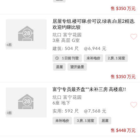
售 $350 万元
居屋专组.楼可睇.价可议.绿表.白居2精选.
欢迎约睇比较
坑口 富宁花园
3座 高层 G室
6图
建筑: 504 尺
@6,944 元
1 日前 刊登
未补地价
2 房 , 1 浴室
居屋
望开扬景
售 $350 万元
富宁专员最齐盘**未补三房 高楼底!!
坑口 富宁花园
6座 地下
实用: 592 尺
@7,568 元
3图
未补地价
3 房 , 1 浴室
居屋
售 $448 万元