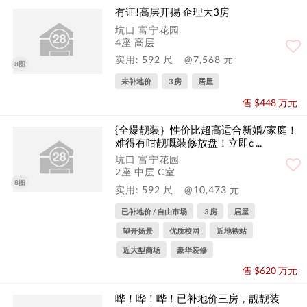
有证!高层开掦 企理大3房
坑口 富宁花园
4座 高层
实用: 592 尺
@7,568 元
8图
未补地价
3 房
居屋
售 $448 万元
{全爆靓装｝性价比超高适合新婚/家庭！
难得有咁靓嘅装修放盘！立即c ...
坑口 富宁花园
2座 中层 C室
8图
实用: 592 尺
@10,473 元
已补地价 / 自由市场
3 房
居屋
望开扬景
优质校网
近地铁站
近大型商场
豪华装修
售 $620 万元
哗！哗！哗！已补地价三房，靓靓装