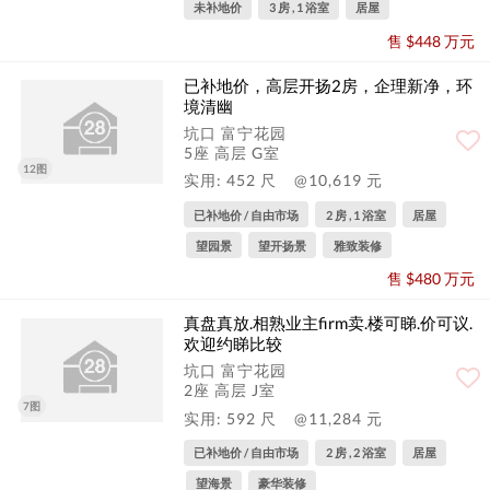
未补地价
3 房 , 1 浴室
居屋
售 $448 万元
已补地价，高层开扬2房，企理新净，环
境清幽
坑口 富宁花园
5座 高层 G室
12图
实用: 452 尺
@10,619 元
已补地价 / 自由市场
2 房 , 1 浴室
居屋
望园景
望开扬景
雅致装修
售 $480 万元
真盘真放.相熟业主firm卖.楼可睇.价可议.
欢迎约睇比较
坑口 富宁花园
2座 高层 J室
7图
实用: 592 尺
@11,284 元
已补地价 / 自由市场
2 房 , 2 浴室
居屋
望海景
豪华装修