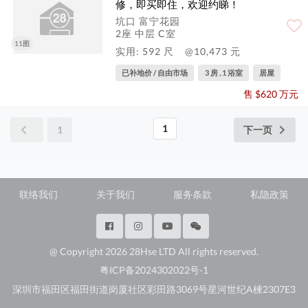
修，即买即住，欢迎约睇！
坑口 富宁花园
2座 中层 C室
11图
实用: 592 尺
@10,473 元
已补地价 / 自由市场
3 房 , 1 浴室
居屋
售 $620 万元
1
1
下一页
联络我们
关于我们
服务条款
私隐政策
@ Copyright 2026 28Hse LTD All rights reserved.
粤ICP备2024302022号-1
深圳市福田区福田街道岗厦社区彩田路3069号星河世纪A楝2307E3