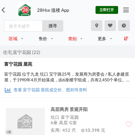
28Hse 搵楼 App
立即打开
搜寻
区域
售价
类别
更多
住宅,富宁花园 (22)
富宁花园 屋苑
富宁花园 位于九龙 坑口 宝宁路25号，发展商为房委会 / 私人参建居
屋，于1990年4月开始落成，由6座楼宇组成，共有2,450个单位。实
用面积为452至601平方尺；交通便利，步行至港铁时间约9分钟，小
查看 富宁花园 屋苑成交价、图则等资料
学校网在95区，中学校区在西贡。
高层两房 景观开阳
坑口 富宁花园
6座 高层 G室
实用: 452 尺
@10,398 元
5图