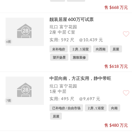
售 $668 万元
靓装居屋 600万可试票
坑口 富宁花园
2座 中层 C室
实用: 592 尺
@10,439 元
6图
未补地价
2 房 , 1 浴室
向西南
居屋
望开扬景
雅致装修
售 $618 万元
中层向南，方正实用，静中带旺
坑口 富宁花园
1座 中层
实用: 495 尺
@9,697 元
7图
已补地价 / 自由市场
2 房 , 1 浴室
向南
居屋
售 $480 万元