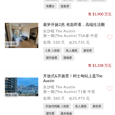
有露台
连套房
售 $1,900 万元
最笋开扬2房, 有匙即看，高端生活圈
尖沙咀 The Austin
第一期(The Austin) T5A座 中层
实用: 520 尺
@25,731 元
置顶, 12图
2 房 , 1 浴室
私人屋苑
新世界
望开扬景
望海景
售 $1,338 万元
开放式&开扬景！柯士甸站上盖The
Austin
尖沙咀 The Austin
第一期(The Austin) T1座 中层
置顶, 13图
实用: 360 尺
@25,972 元
开放式间隔 , 1 浴室
私人屋苑
新世界
望市景
基本装修