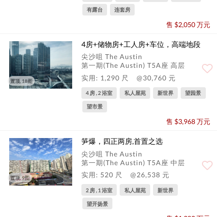
有露台
连套房
售 $2,050 万元
4房+储物房+工人房+车位，高端地段
尖沙咀 The Austin
第一期(The Austin) T5A座 高层
实用: 1,290 尺
@30,760 元
置顶, 18图
4 房 , 2 浴室
私人屋苑
新世界
望园景
望市景
售 $3,968 万元
笋爆，四正两房,首置之选
尖沙咀 The Austin
第一期(The Austin) T5A座 中层
实用: 520 尺
@26,538 元
置顶, 9图
2 房 , 1 浴室
私人屋苑
新世界
望开扬景