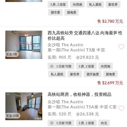
3 房 , 2 浴室
向西南
私人屋苑
新世界
望市景
望海景
售 $2,780 万元
西九高铁站旁 交通四通八达 向海最笋 性
价比超高
尖沙咀 The Austin
第一期(The Austin) T3座 中层
置顶, 9图
实用: 905 尺
@29,823 元
1 日前 刊登
3 房 , 2 浴室
向西南
私人屋苑
新世界
望开扬景
望海景
售 $2,699 万元
高铁站两房，收租神器，投资精品
尖沙咀 The Austin
第一期(The Austin) T5A座 中层 C室
实用: 520 尺
@26,538 元
置顶, 10图
1 日前 刊登
2 房 , 1 浴室
向北