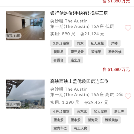
售 $1,380 万元
银行估足价!手快有! 抵买三房
尖沙咀 The Austin
第一期(The Austin) T5A座 低层
实用: 890 尺
@21,124 元
置顶, 11图
3 房 , 2 浴室
向东
私人屋苑
洋楼
新世界
望开扬景
望海景
雅致装修
有露台
连套房
售 $1,880 万元
高铁西铁上盖优质四房连车位
尖沙咀 The Austin
第一期(The Austin) T5A座 高层 D室
实用: 1,290 尺
@29,457 元
置顶, 22图
4 房 , 2 浴室
向东北
私人屋苑
新世界
望山景
望市景
望海景
雅致装修
室内车位
有工人房