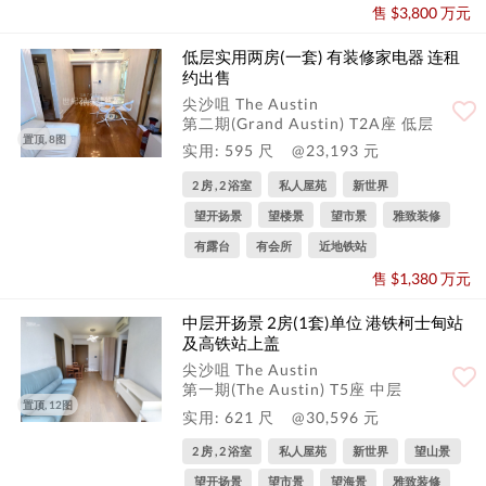
售 $3,800 万元
低层实用两房(一套) 有装修家电器 连租
约出售
尖沙咀 The Austin
第二期(Grand Austin) T2A座 低层
置顶, 8图
实用: 595 尺
@23,193 元
2 房 , 2 浴室
私人屋苑
新世界
望开扬景
望楼景
望市景
雅致装修
有露台
有会所
近地铁站
售 $1,380 万元
中层开扬景 2房(1套)单位 港铁柯士甸站
及高铁站上盖
尖沙咀 The Austin
第一期(The Austin) T5座 中层
置顶, 12图
实用: 621 尺
@30,596 元
2 房 , 2 浴室
私人屋苑
新世界
望山景
望开扬景
望市景
望海景
雅致装修