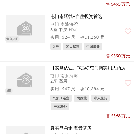
售 $495 万元
屯门南延线~自住投资首选
屯门 南浪海湾
6座 中层 H室
实用: 524 尺
@11,260 元
黄金, 6图
2 房
私人屋苑
中国海外
售 $590 万元
【实盘认证】*独家*屯门南实用大两房
屯门 南浪海湾
2座 高层
实用: 547 尺
@10,384 元
4图
2 房 , 1 浴室
向西北
私人屋苑
中国海外
售 $568 万元
真实盘急走 海景两房