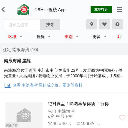
28Hse 搵楼 App
立即打开
搜寻
区域
售价
类别
更多
住宅,南浪海湾 (10)
南浪海湾 屋苑
南浪海湾 位于新界 屯门市中心 恒富街23号，发展商为中国海外 / 侨
光置业 / 大昌集团 / 菱电物业发展，于2000年4月开始落成，由5座楼
宇组成，共有1,264个单位。设有2至3房间隔，实用面积为513至
查看 南浪海湾 屋苑成交价、图则等资料
844平方尺，屋苑内设有会所、泳池、儿童设施、运动设施、娱乐设
施、餐饮设施、美容/保健，小学校网在71区，中学校区在屯门。
绝对真盘！睇啱再帮你倾 ！行得
屯门 南浪海湾
6座 中层 F室
实用: 540 尺
@10,889 元
黄金, 5图