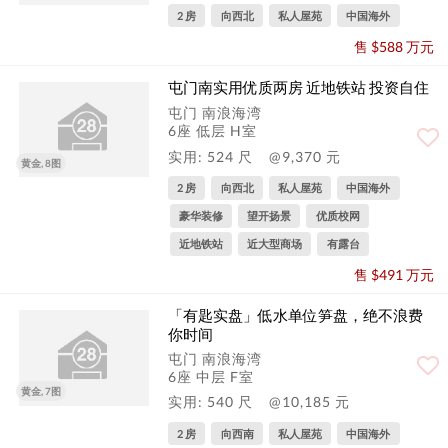
2 房
向西北
私人屋苑
中国海外
售 $588 万元
屯门南实用优质两房 近地铁站 投资自住
屯门 南浪海湾
6座 低层 H室
实用: 524 尺
@9,370 元
黄金, 8图
2 房
向西北
私人屋苑
中国海外
豪华装修
望开扬景
优质校网
近地铁站
近大型商场
有露台
售 $491 万元
「有匙实盘」低水单位笋盘，绝不浪费
你时间
屯门 南浪海湾
6座 中层 F室
黄金, 7图
实用: 540 尺
@10,185 元
2 房
向西南
私人屋苑
中国海外