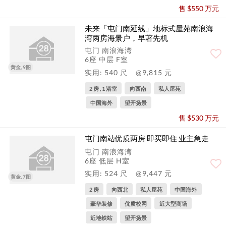
售 $550 万元
未来「屯门南延线」地标式屋苑️南浪海
湾两房海景户，早著先机️
屯门 南浪海湾
6座 中层 F室
黄金, 9图
实用: 540 尺
@9,815 元
2 房 , 1 浴室
向西南
私人屋苑
中国海外
望开扬景
售 $530 万元
屯门南站优质两房 即买即住 业主急走
屯门 南浪海湾
6座 低层 H室
实用: 524 尺
@9,447 元
黄金, 7图
2 房
向西北
私人屋苑
中国海外
豪华装修
优质校网
近大型商场
近地铁站
望开扬景