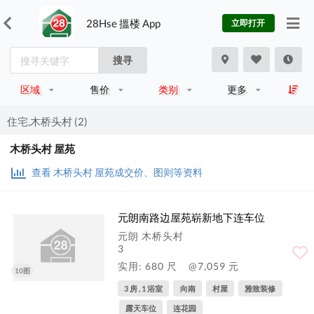
28Hse 搵楼 App
立即打开
搜寻
区域
售价
类别
更多
住宅,木桥头村 (2)
木桥头村 屋苑
查看 木桥头村 屋苑成交价、图则等资料
元朗南路边屋苑崭新地下连车位
元朗 木桥头村
3
实用: 680 尺
@7,059 元
10图
3 房 , 1 浴室
向南
村屋
雅致装修
露天车位
连花园