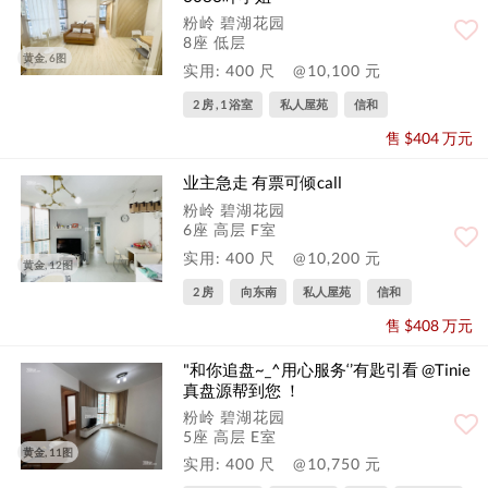
粉岭 碧湖花园
8座 低层
黄金, 6图
实用: 400 尺
@10,100 元
2 房 , 1 浴室
私人屋苑
信和
售 $404 万元
业主急走 有票可倾call
粉岭 碧湖花园
6座 高层 F室
实用: 400 尺
@10,200 元
黄金, 12图
2 房
向东南
私人屋苑
信和
售 $408 万元
"和你追盘~_^用心服务️‘’有匙引看 @Tinie
真盘源帮到您 ！
粉岭 碧湖花园
5座 高层 E室
黄金, 11图
实用: 400 尺
@10,750 元