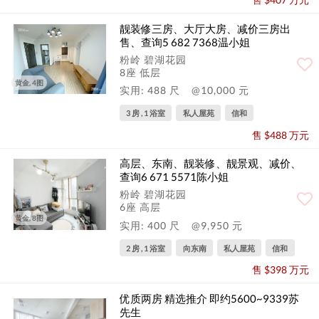
靓装修三房、大厅大房、减价三房出
售、查询5 682 7368温小姐
粉岭 碧湖花园
8座 低层
黄金, 4图
实用: 488 尺
@10,000 元
3 房 , 1 浴室
私人屋苑
信和
售 $488 万元
高层、东南、靓装修、靓景观、减价、
查询6 671 5571陈小姐
粉岭 碧湖花园
6座 高层
黄金, 8图
实用: 400 尺
@9,950 元
2 房 , 1 浴室
向东南
私人屋苑
信和
售 $398 万元
优质两房 精选推介 即约5600~9339苏
先生