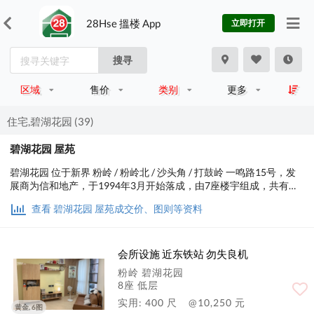
28Hse 搵楼 App
立即打开
搜寻
区域
售价
类别
更多
住宅,碧湖花园 (39)
碧湖花园 屋苑
碧湖花园 位于新界 粉岭 / 粉岭北 / 沙头角 / 打鼓岭 一鸣路15号，发
展商为信和地产，于1994年3月开始落成，由7座楼宇组成，共有
1,316个单位。实用面积为400至1,006平方尺，屋苑内设有会所、泳
查看 碧湖花园 屋苑成交价、图则等资料
池、儿童设施、运动设施、娱乐设施、餐饮设施、美容/保健；交通
便利，步行至港铁时间约9分钟，小学校网在81区，中学校区在北
区。
会所设施 近东铁站 勿失良机
粉岭 碧湖花园
8座 低层
实用: 400 尺
@10,250 元
黄金, 6图