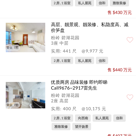
2 房 , 1 浴室
私人屋苑
信和
雅致装修
售 $430 万元
高层、靓景观、靓装修、私隐度高、减
价笋盘
粉岭 碧湖花园
3座 中层
黄金, 5图
实用: 441 尺
@9,977 元
2 房 , 1 浴室
私人屋苑
信和
售 $440 万元
优质两房 品味装修 即约即睇
Call9676~2917雷先生
粉岭 碧湖花园
2座 高层
黄金, 7图
实用: 400 尺
@10,175 元
2 房 , 1 浴室
向西南
私人屋苑
信和
雅致装修
望开扬景
售 $407 万元