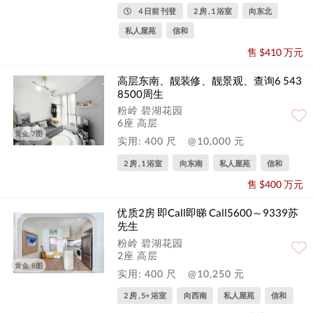
4 日前 刊登
2 房 , 1 浴室
向东北
私人屋苑
信和
售 $410 万元
高层东南、靓装修、靓景观、查询6 543
8500周生
粉岭 碧湖花园
6座 高层
黄金, 7图
实用: 400 尺
@10,000 元
2 房 , 1 浴室
向东南
私人屋苑
信和
售 $400 万元
优质2房 即Call即睇 Call5600～9339苏
先生
粉岭 碧湖花园
2座 高层
黄金, 8图
实用: 400 尺
@10,250 元
2 房 , 5+ 浴室
向西南
私人屋苑
信和