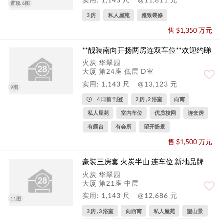
置顶, 6图
3 房
私人屋苑
雅致装修
售 $1,350 万元
**靓装南向开扬两房连双车位**欢迎约睇
火炭 华翠园
大厦 第24座 低层 D室
实用: 1,143 尺
@13,123 元
9图
4 日前 刊登
2 房 , 2 浴室
向南
私人屋苑
室内车位
优质校网
连套房
有露台
有会所
望开扬景
售 $1,500 万元
豪装三房套 火炭半山 连车位 新地品牌
火炭 华翠园
大厦 第21座 中层
实用: 1,143 尺
@12,686 元
11图
3 房 , 3 浴室
向西南
私人屋苑
望山景