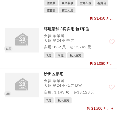
望园景
豪华装修
室内车位
有露台
连套房
有工人房
售 $1,450 万元
环境清静 3房实用 包1车位
火炭 华翠园
大厦 第24座 中层
实用: 882 尺
@12,245 元
11图
3 房
向北
私人屋苑
售 $1,080 万元
沙田区豪宅
火炭 华翠园
大厦 第24座 低层 D室
实用: 1,143 尺
@13,123 元
5图
2 房
私人屋苑
售 $1,500 万元 +