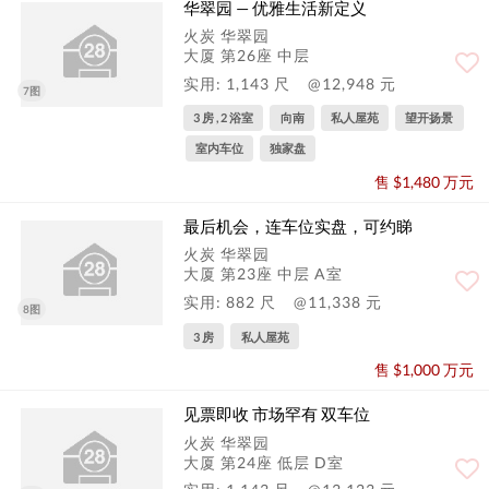
华翠园 — 优雅生活新定义
火炭 华翠园
大厦 第26座 中层
实用: 1,143 尺
@12,948 元
7图
3 房 , 2 浴室
向南
私人屋苑
望开扬景
室内车位
独家盘
售 $1,480 万元
最后机会，连车位实盘，可约睇
火炭 华翠园
大厦 第23座 中层 A室
实用: 882 尺
@11,338 元
8图
3 房
私人屋苑
售 $1,000 万元
见票即收 市场罕有 双车位
火炭 华翠园
大厦 第24座 低层 D室