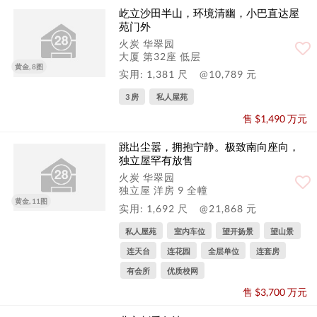
屹立沙田半山，环境清幽，小巴直达屋
苑门外
火炭 华翠园
大厦 第32座 低层
黄金, 8图
实用: 1,381 尺
@10,789 元
3 房
私人屋苑
售 $1,490 万元
跳出尘嚣，拥抱宁静。极致南向座向，
独立屋罕有放售
火炭 华翠园
独立屋 洋房 9 全幢
黄金, 11图
实用: 1,692 尺
@21,868 元
私人屋苑
室内车位
望开扬景
望山景
连天台
连花园
全层单位
连套房
有会所
优质校网
售 $3,700 万元