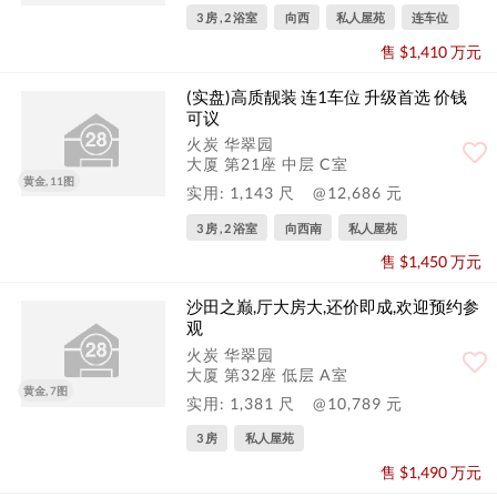
3 房 , 2 浴室
向西
私人屋苑
连车位
售 $1,410 万元
(实盘)高质靓装 连1车位 升级首选 价钱
可议
火炭 华翠园
大厦 第21座 中层 C室
黄金, 11图
实用: 1,143 尺
@12,686 元
3 房 , 2 浴室
向西南
私人屋苑
售 $1,450 万元
沙田之巅,厅大房大,还价即成,欢迎预约参
观
火炭 华翠园
大厦 第32座 低层 A室
黄金, 7图
实用: 1,381 尺
@10,789 元
3 房
私人屋苑
售 $1,490 万元