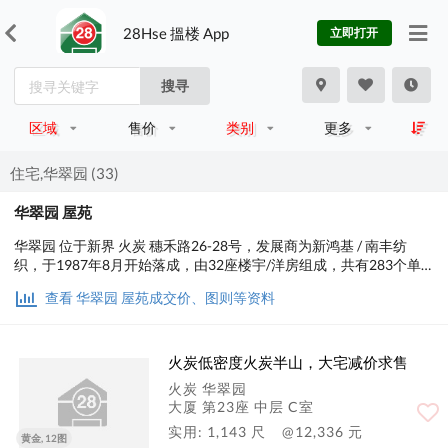
28Hse 搵楼 App
立即打开
搜寻
区域
售价
类别
更多
住宅,华翠园 (33)
华翠园 屋苑
华翠园 位于新界 火炭 穗禾路26-28号，发展商为新鸿基 / 南丰纺
织，于1987年8月开始落成，由32座楼宇/洋房组成，共有283个单
位。设有3至4房间隔，实用面积为880至1,692平方尺，屋苑内设有
查看 华翠园 屋苑成交价、图则等资料
泳池、儿童设施、运动设施、娱乐设施、美容/保健，小学校网在91
区，中学校区在沙田。
火炭低密度火炭半山，大宅减价求售
火炭 华翠园
大厦 第23座 中层 C室
实用: 1,143 尺
@12,336 元
黄金, 12图