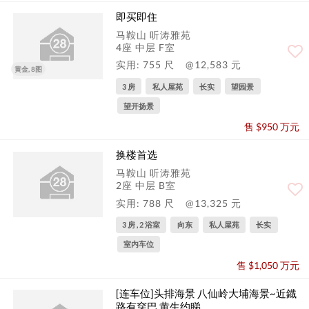
即买即住
马鞍山 听涛雅苑
4座 中层 F室
实用: 755 尺
@12,583 元
黄金, 8图
3 房
私人屋苑
长实
望园景
望开扬景
售 $950 万元
换楼首选
马鞍山 听涛雅苑
2座 中层 B室
实用: 788 尺
@13,325 元
3 房 , 2 浴室
向东
私人屋苑
长实
室内车位
售 $1,050 万元
[连车位]头排海景 八仙岭大埔海景~近鐡
路有穿巴 黄生约睇