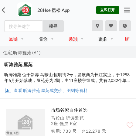
28Hse 搵楼 App
立即打开
搜寻
区域
售价
类别
更多
住宅,听涛雅苑 (61)
听涛雅苑 屋苑
听涛雅苑 位于新界 马鞍山 恒明街2号，发展商为长江实业，于1998
年6月开始落成，屋苑分为2期，由11座楼宇组成，共有2,032个单
位。设有2至3房间隔，实用面积为484至1,093平方尺，屋苑内设有
查看 听涛雅苑 屋苑成交价、图则等资料
会所、泳池、儿童设施、运动设施、娱乐设施、美容/保健；交通便
利，步行至港铁时间约1分钟，小学校网在89区，中学校区在沙田。
市场谷紧自住首选
马鞍山 听涛雅苑
2座 低层 E室
实用: 733 尺
@12,278 元
黄金, 4图