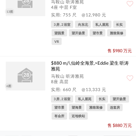
马鞍山 听涛雅苑
4座 中层 F室
13图
实用: 755 尺
@12,980 元
3 房 , 2 浴室
向东北
私人屋苑
长实
望园景
望开扬景
望市景
雅致装修
VR
售 $980 万元
$880 m八仙岭全海景,>Eddie 梁生 听涛
雅苑
马鞍山 听涛雅苑
8座 高层
6图
实用: 660 尺
@13,333 元
3 房 , 2 浴室
私人屋苑
长实
望开扬景
望市景
望海景
雅致装修
连套房
有会所
近地铁站
售 $880 万元