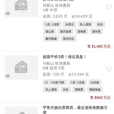
马鞍山 听涛雅苑
1座 中层
4图
实用: 1,025 尺
@14,439 元
3 房 , 2 浴室
向西北
私人屋苑
长实
望山景
望开扬景
望海景
望河景
豪华装修
室内车位
售 $1,480 万元
超级平价3房！保证真盘！
马鞍山 听涛雅苑
8座 低层 E室
实用: 720 尺
@11,944 元
2图
3 日前 刊登
3 房 , 2 浴室
向东南
私人屋苑
长实
望园景
雅致装修
售 $860 万元
罕售开扬街景两房，最近港铁座数极方
便