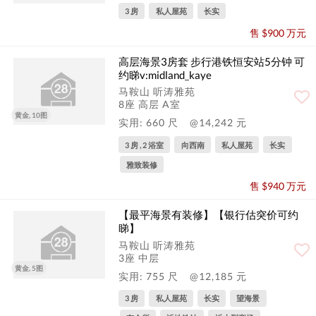
3 房
私人屋苑
长实
售 $900 万元
高层海景3房套 步行港铁恒安站5分钟 可
约睇v:midland_kaye
马鞍山 听涛雅苑
8座 高层 A室
黄金, 10图
实用: 660 尺
@14,242 元
3 房 , 2 浴室
向西南
私人屋苑
长实
雅致装修
售 $940 万元
【最平海景有装修】【银行估突价可约
睇】
马鞍山 听涛雅苑
3座 中层
黄金, 5图
实用: 755 尺
@12,185 元
3 房
私人屋苑
长实
望海景