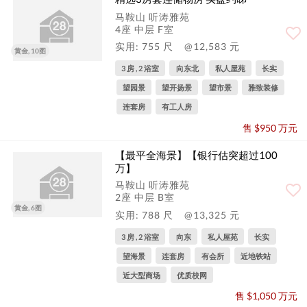
马鞍山 听涛雅苑
4座 中层 F室
实用: 755 尺
@12,583 元
黄金, 10图
3 房 , 2 浴室
向东北
私人屋苑
长实
望园景
望开扬景
望市景
雅致装修
连套房
有工人房
售 $950 万元
【最平全海景】【银行估突超过100
万】
马鞍山 听涛雅苑
2座 中层 B室
黄金, 6图
实用: 788 尺
@13,325 元
3 房 , 2 浴室
向东
私人屋苑
长实
望海景
连套房
有会所
近地铁站
近大型商场
优质校网
售 $1,050 万元