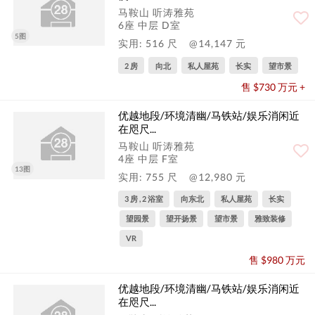
马鞍山 听涛雅苑
6座 中层 D室
5图
实用: 516 尺
@14,147 元
2 房
向北
私人屋苑
长实
望市景
售 $730 万元 +
优越地段/环境清幽/马铁站/娱乐消闲近
在咫尺...
马鞍山 听涛雅苑
4座 中层 F室
13图
实用: 755 尺
@12,980 元
3 房 , 2 浴室
向东北
私人屋苑
长实
望园景
望开扬景
望市景
雅致装修
VR
售 $980 万元
优越地段/环境清幽/马铁站/娱乐消闲近
在咫尺...