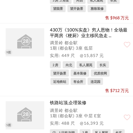
3 房 , 2 浴室
向西
私人屋苑
长实
望园景
望开扬景
雅致装修
售 $968 万元
430万《100%实盘》穷人恩物！全场最
平两房《梗厨》业主移民急走 ...
调景岭 都会駅
1期 (都会駅) 3座 低层
9图
实用: 449 尺
@15,857 元
2 房
向北
私人屋苑
长实
望开扬景
基本装修
优质校网
近地铁站
有会所
连花园
售 $712 万元
铁路站顶,企理装修
调景岭 都会駅
1期 (都会駅) 3座 中层 E室
实用: 488 尺
@16,393 元
5图
1 日前 刊登
2 房
私人屋苑
长实