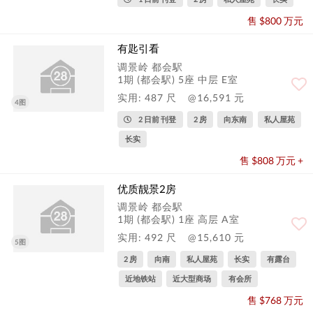
售 $800 万元
有匙引看
调景岭 都会駅
1期 (都会駅) 5座 中层 E室
实用: 487 尺
@16,591 元
4图
2 日前 刊登
2 房
向东南
私人屋苑
长实
售 $808 万元 +
优质靓景2房
调景岭 都会駅
1期 (都会駅) 1座 高层 A室
实用: 492 尺
@15,610 元
5图
2 房
向南
私人屋苑
长实
有露台
近地铁站
近大型商场
有会所
售 $768 万元