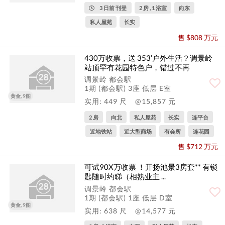
3 日前 刊登
2 房 , 1 浴室
向东
私人屋苑
长实
售 $808 万元
430万收票，送 353’户外生活？调景岭
站顶罕有花园特色户，错过不再
调景岭 都会駅
1期 (都会駅) 3座 低层 E室
黄金, 9图
实用: 449 尺
@15,857 元
2 房
向北
私人屋苑
长实
连平台
近地铁站
近大型商场
有会所
连花园
售 $712 万元
可试90X万收票 ！开扬池景3房套** 有锁
匙随时约睇（相熟业主 ...
调景岭 都会駅
1期 (都会駅) 1座 低层 D室
黄金, 9图
实用: 638 尺
@14,577 元