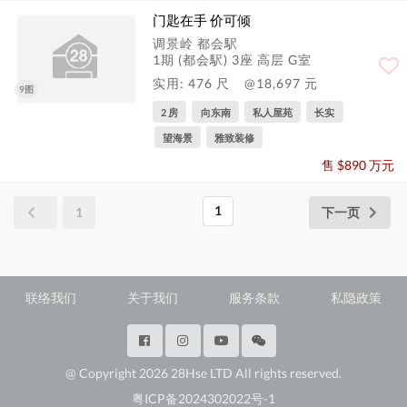
门匙在手 价可倾
调景岭 都会駅
1期 (都会駅) 3座 高层 G室
实用: 476 尺
@18,697 元
9图
2 房
向东南
私人屋苑
长实
望海景
雅致装修
售 $890 万元
1
1
下一页
联络我们
关于我们
服务条款
私隐政策
@ Copyright 2026 28Hse LTD All rights reserved.
粤ICP备2024302022号-1