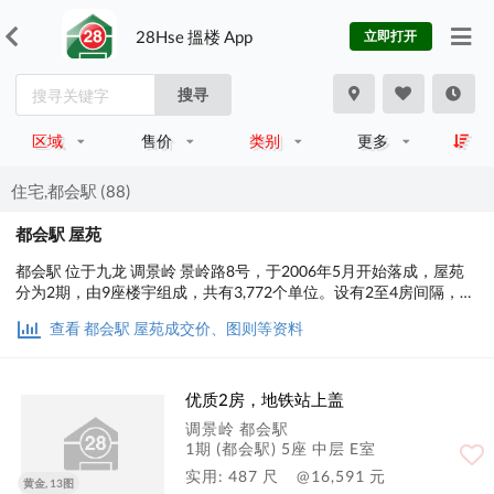
28Hse 搵楼 App
立即打开
搜寻
区域
售价
类别
更多
住宅,都会駅 (88)
都会駅 屋苑
都会駅 位于九龙 调景岭 景岭路8号，于2006年5月开始落成，屋苑
分为2期，由9座楼宇组成，共有3,772个单位。设有2至4房间隔，实
用面积为437至1,364平方尺，屋苑内设有会所、泳池、儿童设施、
查看 都会駅 屋苑成交价、图则等资料
运动设施、娱乐设施、餐饮设施、美容/保健、休闲区、基座商场；
交通便利，步行至港铁时间约1分钟，小学校网在95区，中学校区在
西贡。
优质2房，地铁站上盖
调景岭 都会駅
1期 (都会駅) 5座 中层 E室
实用: 487 尺
@16,591 元
黄金, 13图