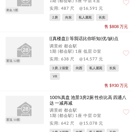
1期 (都会駅) 5座 中层 E室
实用: 487 尺
@16,591 元
黄金, 5图
2 房
向东
私人屋苑
长实
售 $808 万元
{{真楼盘}} 等我话比你听知(优/缺)点
调景岭 都会駅
1期 (都会駅) 1座 低层 D室
实用: 638 尺
@14,577 元
置顶, 12图
3 房 , 2 浴室
向西
私人屋苑
长实
VR
售 $930 万元
100%真盘 池景3房2厕 性价比高 四通八
达 一减再减
调景岭 都会駅
1期 (都会駅) 1座 中层 D室
置顶, 10图
实用: 642 尺
@15,078 元