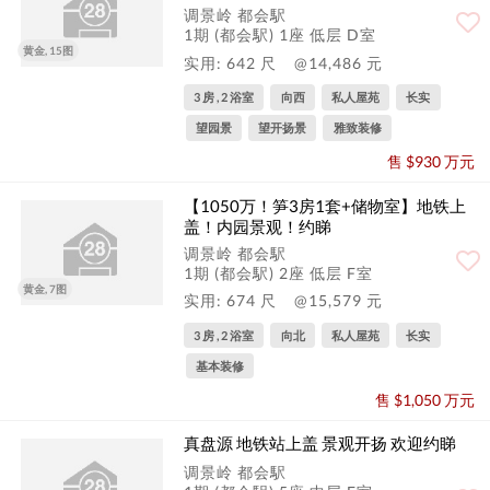
调景岭 都会駅
1期 (都会駅) 1座 低层 D室
黄金, 15图
实用: 642 尺
@14,486 元
3 房 , 2 浴室
向西
私人屋苑
长实
望园景
望开扬景
雅致装修
售 $930 万元
【1050万！笋3房1套+储物室】地铁上
盖！内园景观！约睇
调景岭 都会駅
1期 (都会駅) 2座 低层 F室
黄金, 7图
实用: 674 尺
@15,579 元
3 房 , 2 浴室
向北
私人屋苑
长实
基本装修
售 $1,050 万元
真盘源 地铁站上盖 景观开扬 欢迎约睇
调景岭 都会駅