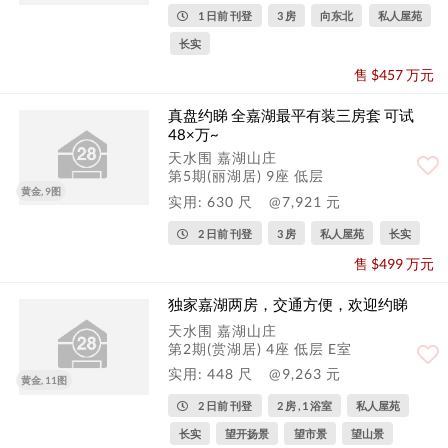
1 日前 刊登
3 房
向东北
私人屋苑
长实
售 $457 万元
真盘约睇 全嘉湖最平有装三房套 可试
48×万~
天水围 嘉湖山庄
第5期(丽湖居) 9座 低层
黄金, 9图
实用: 630 尺
@7,921 元
2 日前 刊登
3 房
私人屋苑
长实
售 $499 万元
独家嘉湖两房，交通方便，欢迎约睇
天水围 嘉湖山庄
第2期(赏湖居) 4座 低层 E室
实用: 448 尺
@9,263 元
黄金, 11图
2 日前 刊登
2 房 , 1 浴室
私人屋苑
长实
望开扬景
望市景
望山景