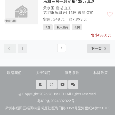
乐湖 三房一厕 荀价438万 真盘
天水围 嘉湖山庄
第1期(乐湖居) 13座 低层 G室
实用: 548 尺
@7,993 元
黄金, 9图
3 房
私人屋苑
长实
售 $438 万元
1
1
下一页
联络我们
关于我们
服务条款
私隐政策
@ Copyright 2026 28Hse LTD All rights reserved.
粤ICP备2024302022号-1
深圳市福田区福田街道岗厦社区彩田路3069号星河世纪A楝2307E3