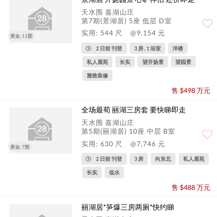
天水围 嘉湖山庄
第7期(景湖居) 5座 低层 D室
实用: 544 尺
@9,154 元
黄金, 11图
2 日前 刊登
3 房 , 1 浴室
洋楼
私人屋苑
长实
望开扬景
望园景
雅致装修
售 $498 万元
全场最荀 丽湖三房套 要快睇即走
天水围 嘉湖山庄
第5期(丽湖居) 10座 中层 B室
实用: 630 尺
@7,746 元
黄金, 7图
2 日前 刊登
3 房
向东北
私人屋苑
长实
低水
售 $488 万元
丽湖居*笋爆三房两厕*快约睇