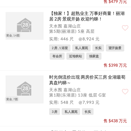
售 $479 万元
【独家！】超熟业主 万事好商量！丽湖
居 2房 景观开扬 欢迎约睇！
天水围 嘉湖山庄
第5期(丽湖居) 5座 高层
黄金, 14图
实用: 446 尺
@8,924 元
2 房 , 1 浴室
私人屋苑
长实
望开扬景
有会所
近地铁站
独家盘
售 $398 万元
时光倒流价出现 两房价买三房 全湖最荀
真盘约睇～
天水围 嘉湖山庄
第1期(乐湖居) 13座 低层 G室
黄金, 7图
实用: 548 尺
@7,993 元
3 房
私人屋苑
长实
售 $438 万元