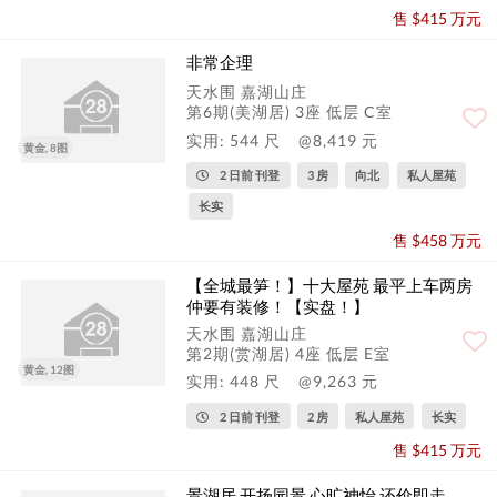
售 $415 万元
非常企理
天水围 嘉湖山庄
第6期(美湖居) 3座 低层 C室
实用: 544 尺
@8,419 元
黄金, 8图
2 日前 刊登
3 房
向北
私人屋苑
长实
售 $458 万元
【全城最笋！】十大屋苑 最平上车两房
仲要有装修！【实盘！】
天水围 嘉湖山庄
第2期(赏湖居) 4座 低层 E室
黄金, 12图
实用: 448 尺
@9,263 元
2 日前 刊登
2 房
私人屋苑
长实
售 $415 万元
景湖居 开扬园景 心旷神怡 还价即走