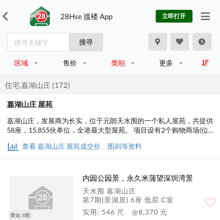
28Hse 搵楼 App
立即打开
搜寻
区域
售价
类别
更多
住宅,嘉湖山庄 (172)
嘉湖山庄 屋苑
嘉湖山庄，发展商为长实，位于元朗天水围的一个私人屋苑，共提供
58座，15,855伙单位，全港最大型屋苑。 项目设有2个购物商场(位
于乐湖站的新北江商场及银座站之嘉湖银座)、1座5星级酒店及服务
查看 嘉湖山庄 屋苑成交价、图则等资料
式任宅(均为嘉湖海逸酒店)，而天水围公园位于项目中心位置，占地
200万平方尺，比维多利亚公园更大。
内园公园景，永久米蒲望深圳湾景
天水围 嘉湖山庄
第7期(景湖居) 6座 低层 C室
实用: 546 尺
@8,370 元
黄金, 8图