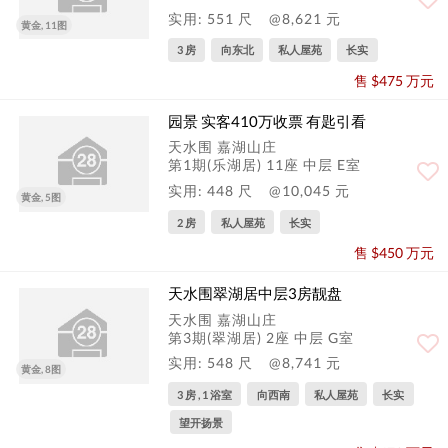
实用: 551 尺
@8,621 元
黄金, 11图
3 房
向东北
私人屋苑
长实
售 $475 万元
园景 实客410万收票 有匙引看
天水围 嘉湖山庄
第1期(乐湖居) 11座 中层 E室
实用: 448 尺
@10,045 元
黄金, 5图
2 房
私人屋苑
长实
售 $450 万元
天水围翠湖居中层3房靓盘
天水围 嘉湖山庄
第3期(翠湖居) 2座 中层 G室
实用: 548 尺
@8,741 元
黄金, 8图
3 房 , 1 浴室
向西南
私人屋苑
长实
望开扬景