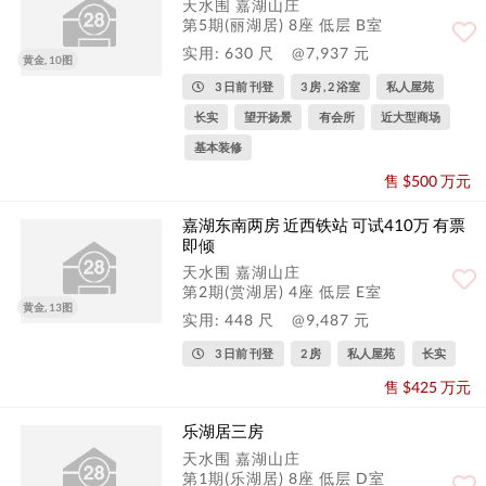
天水围 嘉湖山庄
第5期(丽湖居) 8座 低层 B室
实用: 630 尺
@7,937 元
黄金, 10图
3 日前 刊登
3 房 , 2 浴室
私人屋苑
长实
望开扬景
有会所
近大型商场
基本装修
售 $500 万元
嘉湖东南两房 近西铁站 可试410万 有票
即倾
天水围 嘉湖山庄
第2期(赏湖居) 4座 低层 E室
黄金, 13图
实用: 448 尺
@9,487 元
3 日前 刊登
2 房
私人屋苑
长实
售 $425 万元
乐湖居三房
天水围 嘉湖山庄
第1期(乐湖居) 8座 低层 D室