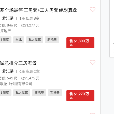
基全场最笋 三房套+工人房套 绝对真盘
君汇港
1座 低层 B室
|
积: 846 尺
@21,277 元
原地产
, 3 浴室
向北
私人屋苑
新鸿基
售 $1,800 万
元
诚意推介三房海景
君汇港
6座 高层 C室
|
积: 541 尺
@23,475 元
联物业代理有限公司
, 1 浴室
私人屋苑
新鸿基
望海景
售 $1,270 万
元