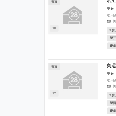
君汇
置顶
奥运
实用面
美
10
3 房 
望开
豪华
奥运
置顶
奥运
实用面
美
12
2 房 
望园
豪华