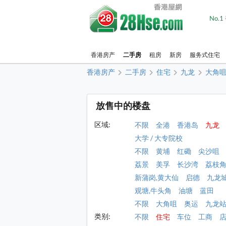
No.
香港房产
二手房
租房
新房
服务式住宅
香港房产
二手房
住宅
九龙
大角咀
放售中的楼盘
区域:
不限
全港
香港岛
九龙
大学 / 大专院校
不限
黄埔
红磡
尖沙咀
荔景
美孚
长沙湾
荔枝
新蒲岗,黄大仙
启德
九龙
观塘,牛头角
油塘
蓝田
不限
大角咀
奥运
九龙
类别:
不限
住宅
车位
工商