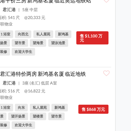
港平价三房 新鸿基名厦 临近奥运地铁站
君汇港
5座 中层
|
积: 541 尺
@20,333 元
联物业
, 1 浴室
向西北
私人屋苑
新鸿基
售 $1,100 万
元
扬景
望市景
望海景
望泳池景
装修
欢迎大学生
君汇港特价两房 新鸿基名厦 临近地铁
君汇港
3座 (名汇) 低层 A室
|
积: 516 尺
@16,822 元
联物业
, 1 浴室
向东
私人屋苑
新鸿基
售 $868 万元
景
望开扬景
望楼景
望市景
装修
欢迎大学生