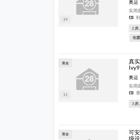
奥运
实用面
利
14
2 房 
有露
真实
黄金
Ivy
奥运
实用面
香
11
3 房 
可安
黄金
级设