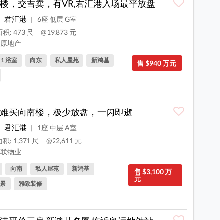
楼，交吉卖，有VR,君汇港入场最平放盘
君汇港
6座 低层 G室
|
积: 473 尺
@19,873 元
原地产
, 1 浴室
向东
私人屋苑
新鸿基
售 $940 万元
难买向南楼，极少放盘，一闪即逝
君汇港
1座 中层 A室
|
积: 1,371 尺
@22,611 元
联物业
向南
私人屋苑
新鸿基
售 $3,100 万
元
景
雅致装修