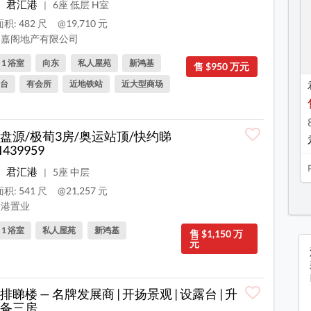
君汇港
6座 低层 H室
|
积: 482 尺
@19,710 元
嘉阁地产有限公司
, 1 浴室
向东
私人屋苑
新鸿基
售 $950 万元
台
有会所
近地铁站
近大型商场
盘源/极荀3房/奥运站顶/快约睇
9I439959
君汇港
5座 中层
|
积: 541 尺
@21,257 元
港置业
, 1 浴室
私人屋苑
新鸿基
售 $1,150 万
元
排睇楼 — 名牌发展商 | 开扬景观 | 设露台 | 升
备三房