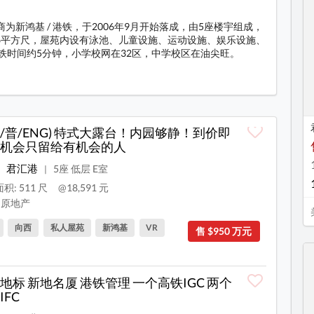
商为新鸿基 / 港铁，于2006年9月开始落成，由5座楼宇组成，
,086平方尺，屋苑内设有泳池、儿童设施、运动设施、娱乐设施、
铁时间约5分钟，小学校网在32区，中学校区在油尖旺。
料
/普/ENG) 特式大露台！内园够静！到价即
机会只留给有机会的人
君汇港
5座 低层 E室
|
积: 511 尺
@18,591 元
原地产
向西
私人屋苑
新鸿基
VR
售 $950 万元
地标 新地名厦 港铁管理 一个高铁IGC 两个
IFC