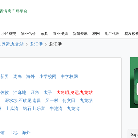
1 香港房产网平台
小区成交
物业估价
家具
置业按揭
新闻资讯
校网
地产代理
易发楼
,奥运,九龙站
君汇港
君汇港
新界
离岛
海外
小学校网
中学校网
佐敦
油麻地
旺角
太子
大角咀,奥运,九龙站
角
深水埗,石硖尾,南昌
又一村
何文田
九龙塘
城
土瓜湾
钻石山,乐富
牛池湾
九龙湾
站
店铺
土地
海外
Sq