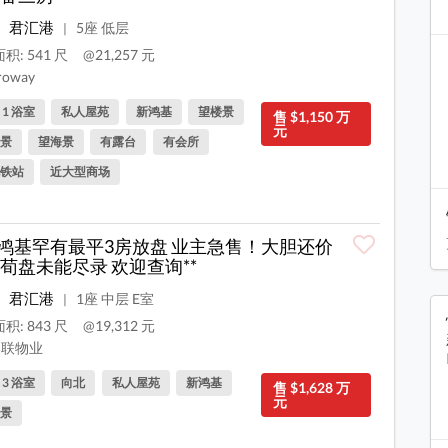
君汇港
5座 低层
|
积: 541 尺
@21,257 元
roway
, 1 浴室
私人屋苑
新鸿基
望楼景
售 $1,150 万
元
景
望海景
有露台
有会所
铁站
近大型商场
新鸿基罕有最平3房放盘 业主急售！大胆还价
荀盘未能尽录 欢迎查询**
君汇港
1座 中层 E室
|
积: 843 尺
@19,312 元
联物业
, 3 浴室
向北
私人屋苑
新鸿基
售 $1,628 万
元
景