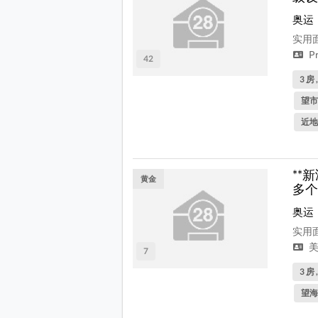
奥运
实用面
P
42
3 房 
望市
近地
**
黄金
多个
奥运
实用面
美
7
3 房 
望海