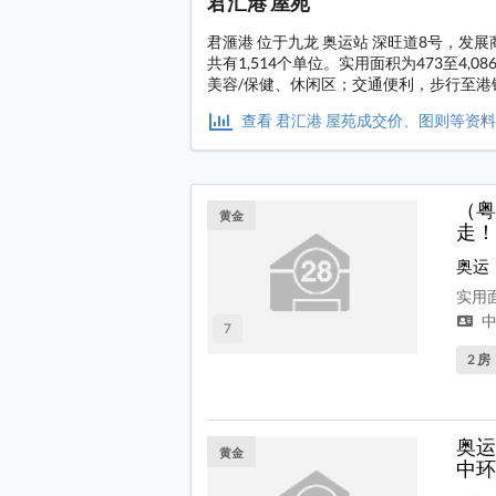
君汇港 屋苑
君滙港 位于九龙 奥运站 深旺道8号，发展
共有1,514个单位。实用面积为473至4
美容/保健、休闲区；交通便利，步行至港
查看 君汇港 屋苑成交价、图则等资
（粤
黄金
走！
奥运
实用面
中
7
2 房
奥运
黄金
中环