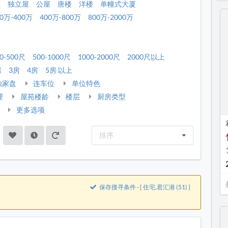
屋
独立屋
公屋
唐楼
洋楼
单幢式大厦
00万-400万
400万-800万
800万-2000万
0-500尺
500-1000尺
1000-2000尺
2000尺以上
房
3房
4房
5房 以上
独家盘
连车位
单位特色
理
屋苑楼龄
楼层
厨房类型
更多选项
排序
保存搜寻条件 - [ 住宅,君汇港 (51) ]