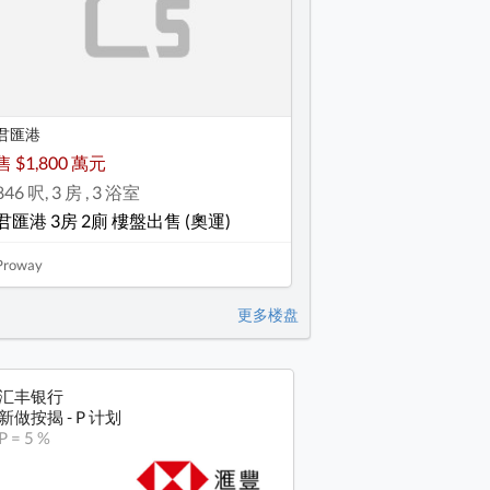
君匯港
售 $1,800 萬元
846 呎, 3 房 , 3 浴室
君匯港 3房 2廁 樓盤出售 (奧運)
Proway
更多楼盘
汇丰银行
新做按揭 - P 计划
P = 5 %