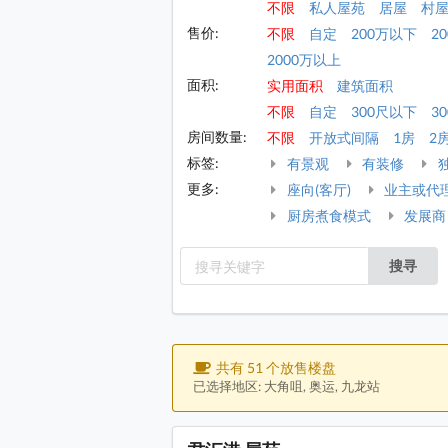
不限
私人屋苑
居屋
村
售价:
不限
自定
200万以下
2
2000万以上
面积:
实用面积
建筑面积
不限
自定
300尺以下
30
房间数量:
不限
开放式间隔
1房
2
标签:
有景观
有装修
更多:
座向(客厅)
业主或代
厨房煮食模式
发展商
搜寻
共有 51 个放售楼盘
已选择地区: 大角咀, 奥运, 九龙站