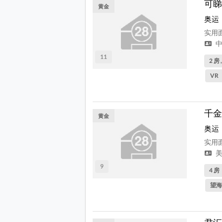
可睇
黄金
奥运
实用面
中
11
2 房 
VR
千金
黄金
奥运
实用面
美
9
4 房
望海