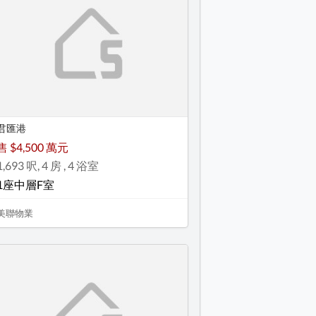
君匯港
售 $4,500 萬元
1,693 呎, 4 房 , 4 浴室
1座中層F室
美聯物業