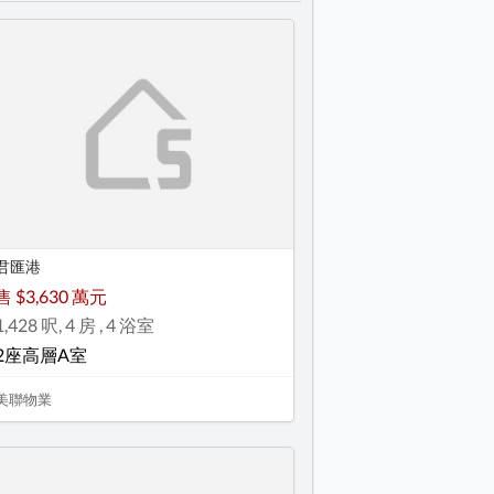
君匯港
售 $3,630 萬元
1,428 呎, 4 房 , 4 浴室
2座高層A室
美聯物業