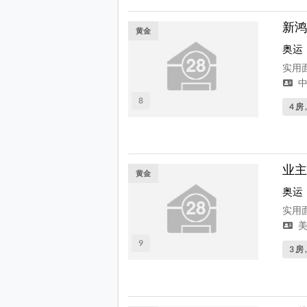
新鸿
黄金
奥运
实用面
中
8
4 房 
业主
黄金
奥运
实用面
美
9
3 房 