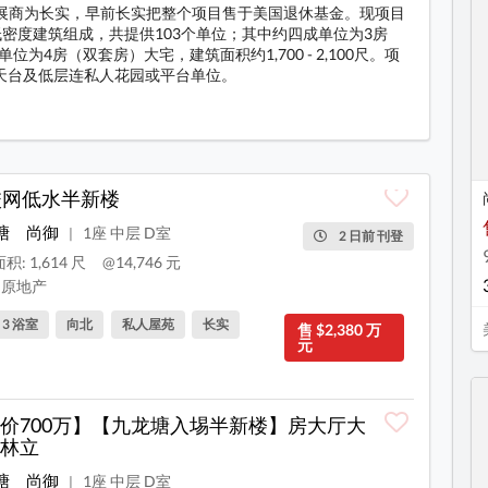
发展商为长实，早前长实把整个项目售于美国退休基金。现项目
低密度建筑组成，共提供103个单位；其中约四成单位为3房
位为4房（双套房）大宅，建筑面积约1,700 - 2,100尺。项
天台及低层连私人花园或平台单位。
校网低水半新楼
塘
尚御
1座 中层 D室
|
2 日前 刊登
积: 1,614 尺
@14,746 元
原地产
, 3 浴室
向北
私人屋苑
长实
售 $2,380 万
元
价700万】【九龙塘入埸半新楼】房大厅大
林立
塘
尚御
1座 中层 D室
|