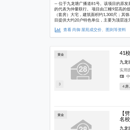
— 位于九龙塘广播道81号。该项目的原
的代表为仲量联行。 项目由三幢9层高的
（套房）大宅，建筑面积约1,300尺；其馀单
目提供大约20户特色单位，主要为顶层连
查看 尚御 屋苑成交价、图则等资料
41
黄金
九龙
实用面
中
3
4 房 
【劈
黄金
名校
九龙