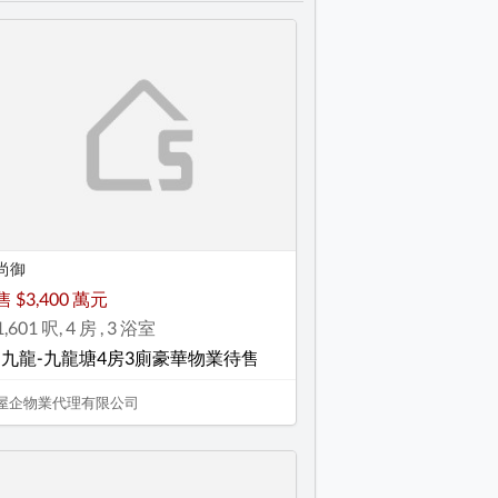
尚御
售 $3,400 萬元
1,601 呎, 4 房 , 3 浴室
-九龍-九龍塘4房3廁豪華物業待售
屋企物業代理有限公司