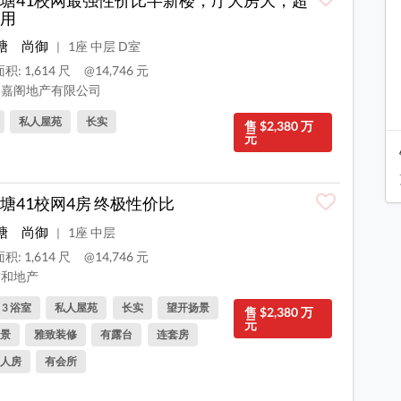
用
塘
尚御
1座 中层 D室
|
积: 1,614 尺
@14,746 元
嘉阁地产有限公司
私人屋苑
长实
售 $2,380 万
元
塘41校网4房 终极性价比
塘
尚御
1座 中层
|
积: 1,614 尺
@14,746 元
和地产
, 3 浴室
私人屋苑
长实
望开扬景
售 $2,380 万
元
景
雅致装修
有露台
连套房
人房
有会所