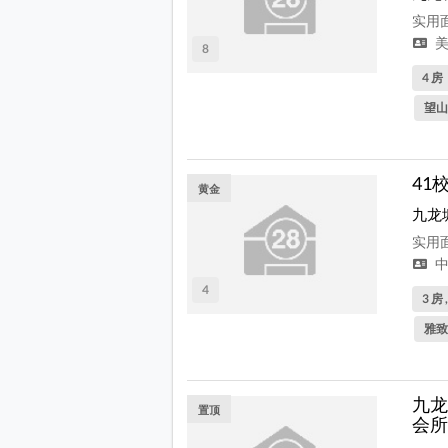
实用面
美
8
4 房
望山
41
黄金
九龙
实用面
中
4
3 房 
雅致
九龙塘
置顶
会所