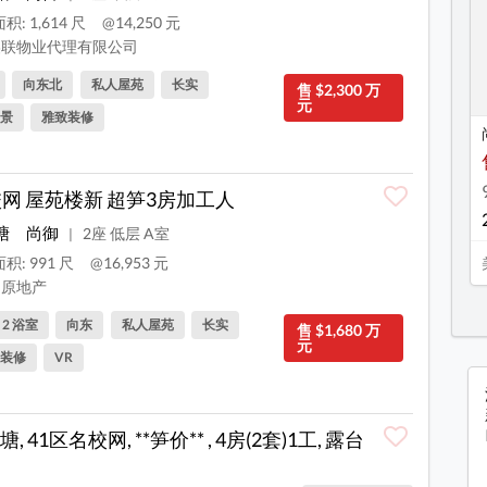
积: 1,614 尺
@14,250 元
联物业代理有限公司
向东北
私人屋苑
长实
售 $2,300 万
元
景
雅致装修
校网 屋苑楼新 超笋3房加工人
塘
尚御
2座 低层 A室
|
积: 991 尺
@16,953 元
原地产
, 2 浴室
向东
私人屋苑
长实
售 $1,680 万
元
装修
VR
, 41区名校网, **笋价** , 4房(2套)1工, 露台