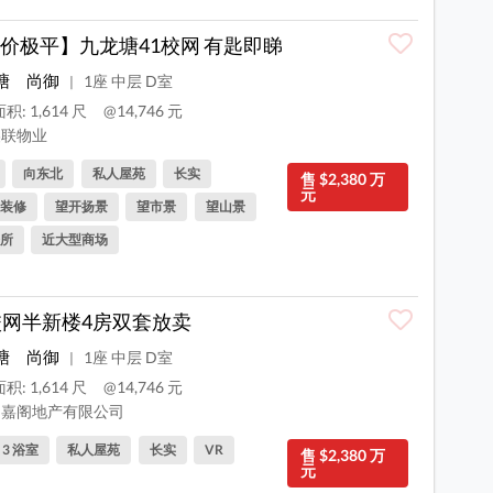
价极平】九龙塘41校网 有匙即睇
塘
尚御
1座 中层 D室
|
积: 1,614 尺
@14,746 元
联物业
向东北
私人屋苑
长实
售 $2,380 万
元
装修
望开扬景
望市景
望山景
所
近大型商场
校网半新楼4房双套放卖
塘
尚御
1座 中层 D室
|
积: 1,614 尺
@14,746 元
嘉阁地产有限公司
, 3 浴室
私人屋苑
长实
VR
售 $2,380 万
元