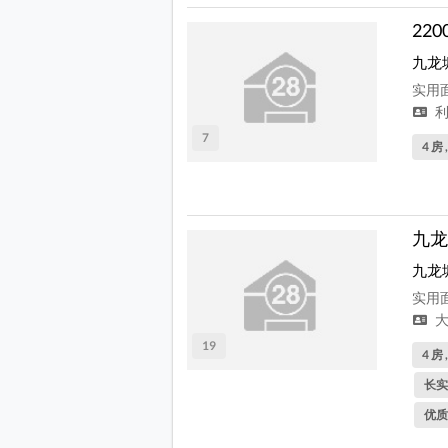
22
九龙
实用面
利
7
4 房 
九龙
九龙
实用面
大
19
4 房 
长实
优质