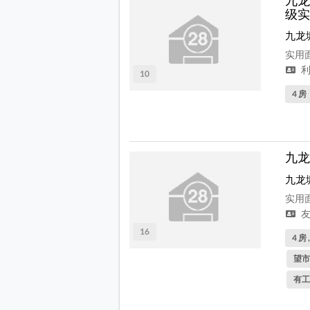
级实
九龙
实用面
利
10
4 房
九龙
九龙
实用面
友
16
4 房 
望市
有工