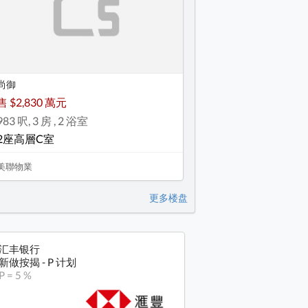
尚御
售 $2,830 萬元
983 呎, 3 房 , 2 浴室
2座高層C室
美聯物業
更多楼盘
汇丰银行
新做按揭 - P 计划
P = 5 %