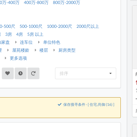
00万-400万
400万-800万
800万-2000万
0-500尺
500-1000尺
1000-2000尺
2000尺以上
房
3房
4房
5房 以上
独家盘
连车位
单位特色
理
屋苑楼龄
楼层
厨房类型
更多选项
排序
保存搜寻条件 - [ 住宅,尚御 (16) ]