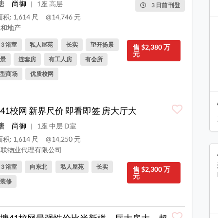
塘
尚御
1座 高层
|
3 日前 刊登
积: 1,614 尺
@14,746 元
和地产
, 3 浴室
私人屋苑
长实
望开扬景
售 $2,380 万
元
景
连套房
有工人房
有会所
型商场
优质校网
41校网 新界尺价 即看即签 房大厅大
塘
尚御
1座 中层 D室
|
积: 1,614 尺
@14,250 元
联物业代理有限公司
, 3 浴室
向东北
私人屋苑
长实
售 $2,300 万
元
装修
塘41校网最强性价比半新楼，厅大房大，超