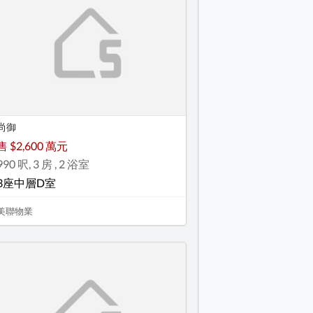
尚御
售 $2,600 萬元
990 呎, 3 房 , 2 浴室
3座中層D室
美聯物業