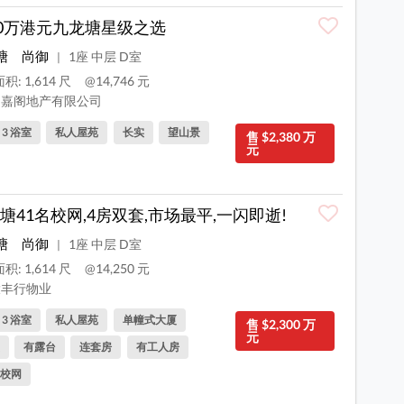
00万港元九龙塘星级之选
塘
尚御
1座 中层 D室
|
积: 1,614 尺
@14,746 元
嘉阁地产有限公司
, 3 浴室
私人屋苑
长实
望山景
售 $2,380 万
元
塘41名校网,4房双套,市场最平,一闪即逝!
塘
尚御
1座 中层 D室
|
积: 1,614 尺
@14,250 元
丰行物业
, 3 浴室
私人屋苑
单幢式大厦
售 $2,300 万
元
有露台
连套房
有工人房
校网