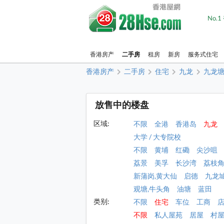
No.
香港房产
二手房
租房
新房
服务式住宅
香港房产
二手房
住宅
九龙
九龙
放售中的楼盘
区域:
不限
全港
香港岛
九龙
大学 / 大专院校
不限
黄埔
红磡
尖沙咀
荔景
美孚
长沙湾
荔枝
新蒲岗,黄大仙
启德
九龙
观塘,牛头角
油塘
蓝田
类别:
不限
住宅
车位
工商
不限
私人屋苑
居屋
村