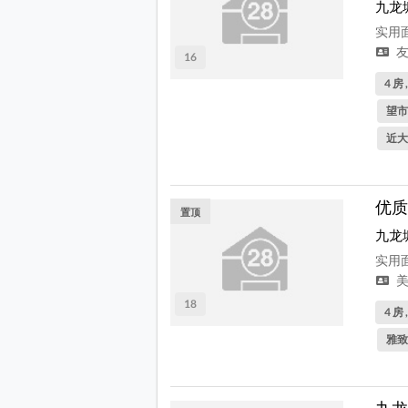
九龙
实用面
友
16
4 房 
望市
近大
优质
置顶
九龙
实用面
美
18
4 房 
雅致
九龙