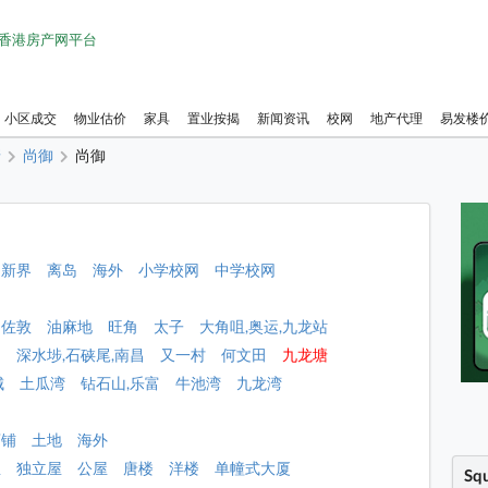
1 香港房产网平台
小区成交
物业估价
家具
置业按揭
新闻资讯
校网
地产代理
易发楼
塘
尚御
尚御
新界
离岛
海外
小学校网
中学校网
佐敦
油麻地
旺角
太子
大角咀,奥运,九龙站
角
深水埗,石硖尾,南昌
又一村
何文田
九龙塘
城
土瓜湾
钻石山,乐富
牛池湾
九龙湾
店铺
土地
海外
屋
独立屋
公屋
唐楼
洋楼
单幢式大厦
Sq