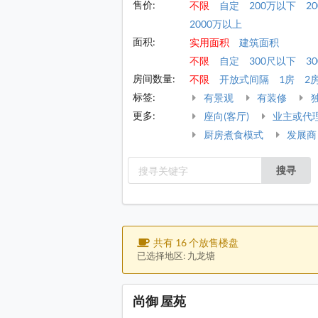
售价:
不限
自定
200万以下
2
2000万以上
面积:
实用面积
建筑面积
不限
自定
300尺以下
30
房间数量:
不限
开放式间隔
1房
2
标签:
有景观
有装修
更多:
座向(客厅)
业主或代
厨房煮食模式
发展商
搜寻
共有 16 个放售楼盘
已选择地区: 九龙塘
尚御 屋苑