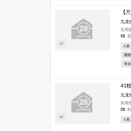
【尺
九龙
实用面
美
10
4 房
雅致
有会
41
九龙
实用面
利
18
4 房 