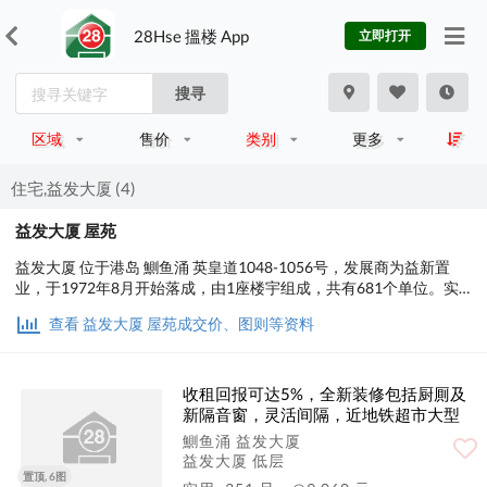
28Hse 搵楼 App
立即打开
搜寻
区域
售价
类别
更多
住宅,益发大厦 (4)
益发大厦 屋苑
益发大厦 位于港岛 鰂鱼涌 英皇道1048-1056号，发展商为益新置
业，于1972年8月开始落成，由1座楼宇组成，共有681个单位。实
用面积为194至628平方尺；交通便利，步行至港铁时间约3分钟，小
查看 益发大厦 屋苑成交价、图则等资料
学校网在14区，中学校区在东区。
收租回报可达5%，全新装修包括厨厠及
新隔音窗，灵活间隔，近地铁超市大型
商场
鰂鱼涌 益发大厦
益发大厦 低层
置顶, 6图