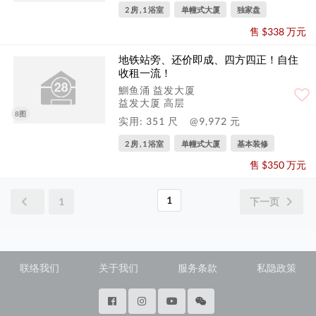
2 房 , 1 浴室
单幢式大厦
独家盘
售 $338 万元
地铁站旁、还价即成、四方四正！自住
收租一流！
鰂鱼涌 益发大厦
益发大厦 高层
8图
实用: 351 尺
@9,972 元
2 房 , 1 浴室
单幢式大厦
基本装修
售 $350 万元
1
1
下一页
联络我们
关于我们
服务条款
私隐政策