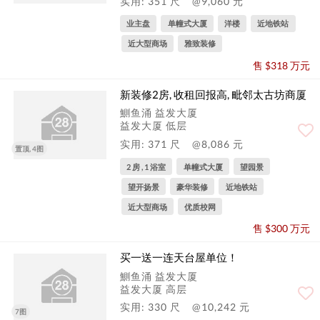
实用: 351 尺
@9,060 元
业主盘
单幢式大厦
洋楼
近地铁站
近大型商场
雅致装修
售 $318 万元
新装修2房, 收租回报高, 毗邻太古坊商厦
鰂鱼涌 益发大厦
益发大厦 低层
实用: 371 尺
@8,086 元
置顶, 4图
2 房 , 1 浴室
单幢式大厦
望园景
望开扬景
豪华装修
近地铁站
近大型商场
优质校网
售 $300 万元
买一送一连天台屋单位！
鰂鱼涌 益发大厦
益发大厦 高层
实用: 330 尺
@10,242 元
7图