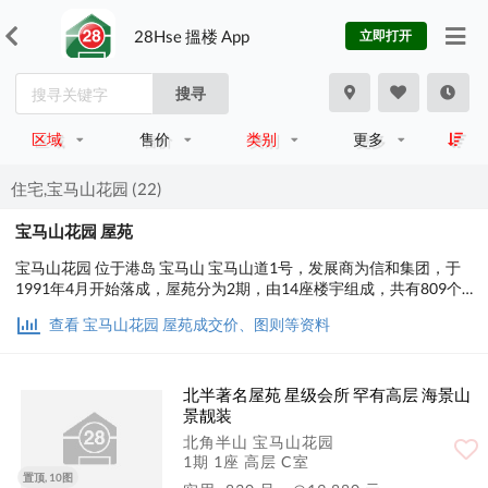
28Hse 搵楼 App
立即打开
搜寻
区域
售价
类别
更多
住宅,宝马山花园 (22)
宝马山花园 屋苑
宝马山花园 位于港岛 宝马山 宝马山道1号，发展商为信和集团，于
1991年4月开始落成，屋苑分为2期，由14座楼宇组成，共有809个
单位。实用面积为268至3,075平方尺，屋苑内设有会所、泳池、儿
查看 宝马山花园 屋苑成交价、图则等资料
童设施、运动设施、娱乐设施、餐饮设施、美容/保健、休闲区；交
通便利，步行至港铁时间约13分钟，小学校网在14区，中学校区在
东区。
北半著名屋苑 星级会所 罕有高层 海景山
景靓装
北角半山 宝马山花园
1期 1座 高层 C室
置顶, 10图