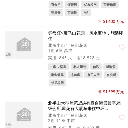
有会所
连套房
优质校网
望开扬景
望海景
望园景
VR
售 $1,600 万元
笋盘狂>宝马山花园，风水宝地，靓装即
住
北角半山 宝马山花园
1期 6座 高层
2图
实用: 845 尺
@18,923 元
3 房 , 2 浴室
私人屋苑
信和
望海景
豪华装修
连套房
有工人房
有会所
优质校网
售 $1,599 万元
北半山大型屋苑,凸A有露台海景最平,星
级会所,屋苑有大厦车来往中环 ...
北角半山 宝马山花园
2期 11座 中层
1图
实用: 843 尺
@18,387 元