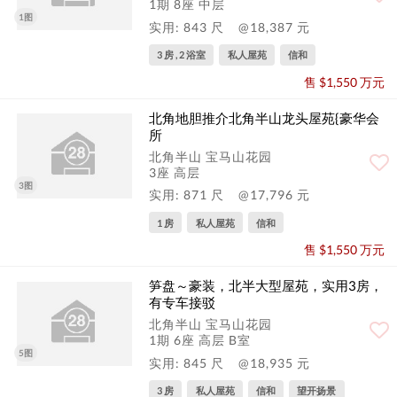
1期 8座 中层
1图
实用: 843 尺
@18,387 元
3 房 , 2 浴室
私人屋苑
信和
售 $1,550 万元
北角地胆推介北角半山龙头屋苑{豪华会
所
北角半山 宝马山花园
3座 高层
3图
实用: 871 尺
@17,796 元
1 房
私人屋苑
信和
售 $1,550 万元
笋盘～豪装，北半大型屋苑，实用3房，
有专车接驳
北角半山 宝马山花园
1期 6座 高层 B室
5图
实用: 845 尺
@18,935 元
3 房
私人屋苑
信和
望开扬景