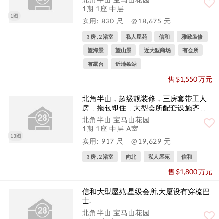
1期 1座 中层
1图
实用: 830 尺
@18,675 元
3 房 , 2 浴室
私人屋苑
信和
雅致装修
望海景
望山景
近大型商场
有会所
有露台
近地铁站
售 $1,550 万元
北角半山，超级靓装修，三房套带工人
房，拖包即住，大型会所配套设施齐 ...
北角半山 宝马山花园
1期 1座 中层 A室
13图
实用: 917 尺
@19,629 元
3 房 , 2 浴室
向北
私人屋苑
信和
售 $1,800 万元
信和大型屋苑,星级会所,大厦设有穿梳巴
士.
北角半山 宝马山花园