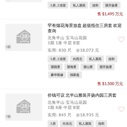
3 房 , 2 浴室
私人屋苑
信和
望开扬景
售 $1,495 万元
罕有烟花海景放盘 超值抵住三房套 欢迎
查询
北角半山 宝马山花园
1期 1座 中层 B室
5图
实用: 830 尺
@18,072 元
3 房 , 2 浴室
向西北
私人屋苑
信和
望园景
望海景
望山景
望开扬景
豪华装修
独家盘
售 $1,500 万元
价钱可议 北半山雅装开扬内园三房套
北角半山 宝马山花园
1期 8座 中层 B室
实用: 845 尺
@18,935 元
7图
3 房
向东北
私人屋苑
信和