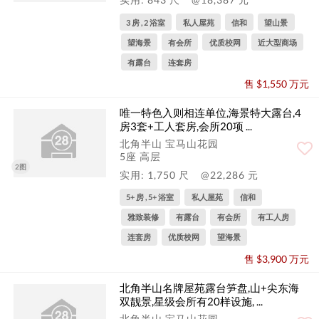
3 房 , 2 浴室
私人屋苑
信和
望山景
望海景
有会所
优质校网
近大型商场
有露台
连套房
售 $1,550 万元
唯一特色入则相连单位,海景特大露台,4
房3套+工人套房,会所20项 ...
北角半山 宝马山花园
5座 高层
2图
实用: 1,750 尺
@22,286 元
5+ 房 , 5+ 浴室
私人屋苑
信和
雅致装修
有露台
有会所
有工人房
连套房
优质校网
望海景
售 $3,900 万元
北角半山名牌屋苑露台笋盘,山+尖东海
双靓景,星级会所有20样设施, ...
北角半山 宝马山花园