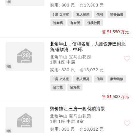
1图
实用: 803 尺
@19,303 元
3 房 , 2 浴室
私人屋苑
信和
望开扬景
连套房
有会所
优质校网
售 $1,550 万元
北角半山，信和名厦，大厦设穿巴到北
角,铜锣湾，中环.
北角半山 宝马山花园
1期 1座 中层
5图
实用: 830 尺
@18,072 元
3 房 , 2 浴室
私人屋苑
信和
豪华装修
望市景
望海景
售 $1,500 万元
劈价蚀让,三房一套,优质海景
北角半山 宝马山花园
1期 1座 中层 B室
实用: 830 尺
@18,012 元
3图