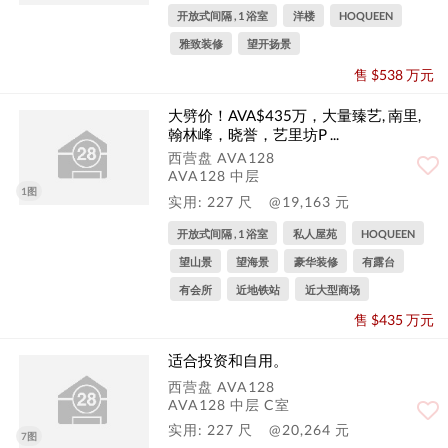
开放式间隔 , 1 浴室
洋楼
HOQUEEN
雅致装修
望开扬景
售 $538 万元
大劈价！AVA$435万，大量臻艺, 南里,
翰林峰，晓誉，艺里坊P ...
西营盘 AVA128
AVA128 中层
1图
实用: 227 尺
@19,163 元
开放式间隔 , 1 浴室
私人屋苑
HOQUEEN
望山景
望海景
豪华装修
有露台
有会所
近地铁站
近大型商场
售 $435 万元
适合投资和自用。
西营盘 AVA128
AVA128 中层 C室
实用: 227 尺
@20,264 元
7图