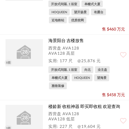
开放式间隔 , 1 浴室
单幢式大厦
HOQUEEN
望开扬景
有露台
近地铁站
优质校网
售 $460 万元
海景阳台 吉楼放售
西营盘 AVA128
AVA128 高层
实用: 177 尺
@25,876 元
8图
开放式间隔 , 1 浴室
向北
业主盘
单幢式大厦
HOQUEEN
望海景
雅致装修
售 $458 万元
楼龄新 收租神器 即买即收租 欢迎查询
西营盘 AVA128
AVA128 低层
实用: 227 尺
@19,604 元
9图