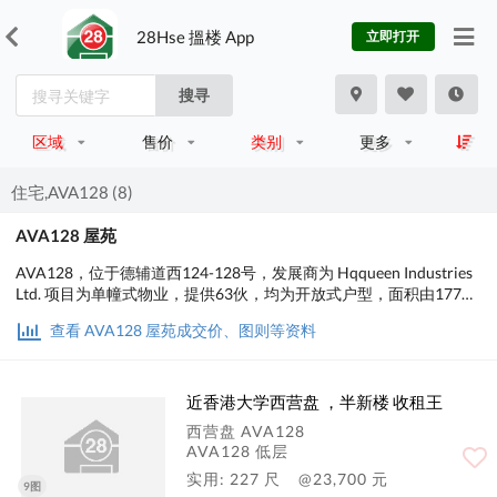
28Hse 搵楼 App
立即打开
搜寻
区域
售价
类别
更多
住宅,AVA128 (8)
AVA128 屋苑
AVA128，位于德辅道西124-128号，发展商为 Hqqueen Industries
Ltd. 项目为单幢式物业，提供63伙，均为开放式户型，面积由177至
296平方尺。
查看 AVA128 屋苑成交价、图则等资料
近香港大学西营盘 ，半新楼 收租王
西营盘 AVA128
AVA128 低层
实用: 227 尺
@23,700 元
9图