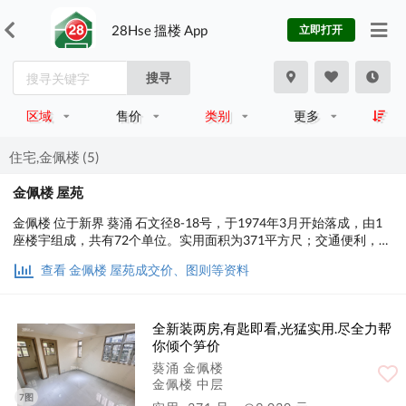
28Hse 搵楼 App
立即打开
搜寻
区域
售价
类别
更多
住宅,金佩楼 (5)
金佩楼 屋苑
金佩楼 位于新界 葵涌 石文径8-18号，于1974年3月开始落成，由1
座楼宇组成，共有72个单位。实用面积为371平方尺；交通便利，步
行至港铁时间约14分钟。
查看 金佩楼 屋苑成交价、图则等资料
全新装两房,有匙即看,光猛实用.尽全力帮
你倾个笋价
葵涌 金佩楼
金佩楼 中层
7图