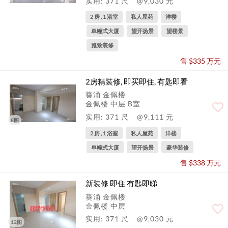
实用: 371 尺
@9,030 元
2 房 , 1 浴室
私人屋苑
洋楼
单幢式大厦
望开扬景
望楼景
雅致装修
售 $335 万元
2房精装修, 即买即住, 有匙即看
葵涌 金佩楼
金佩楼 中层 B室
实用: 371 尺
@9,111 元
8图
2 房 , 1 浴室
私人屋苑
洋楼
单幢式大厦
望开扬景
豪华装修
售 $338 万元
新装修 即住 有匙即睇
葵涌 金佩楼
金佩楼 中层
实用: 371 尺
@9,030 元
12图