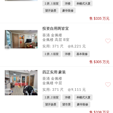
2 房 , 1 浴室
洋楼
单幢式大厦
望开扬景
豪华装修
售 $335 万元
投资自用两皆宜
葵涌 金佩楼
金佩楼 高层 B室
实用: 371 尺
@8,221 元
8图
2 房 , 1 浴室
洋楼
基本装修
售 $305 万元
四正实用 豪装
葵涌 金佩楼
金佩楼 中层
实用: 371 尺
@9,111 元
12图
2 房 , 2 浴室
洋楼
单幢式大厦
望开扬景
望市景
豪华装修
售 $338 万元