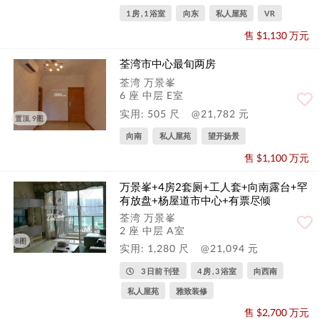
1 房 , 1 浴室
向东
私人屋苑
VR
售 $1,130 万元
荃湾市中心最旬两房
荃湾 万景峯
6 座 中层 E室
实用: 505 尺
@21,782 元
置顶, 9图
向南
私人屋苑
望开扬景
售 $1,100 万元
万景峯+4房2套厕+工人套+向南露台+罕
有放盘+杨屋道市中心+有票尽倾
荃湾 万景峯
2 座 中层 A室
8图
实用: 1,280 尺
@21,094 元
3 日前 刊登
4 房 , 3 浴室
向西南
私人屋苑
雅致装修
售 $2,700 万元