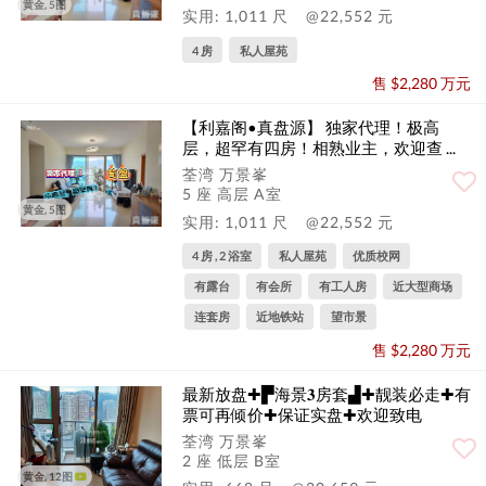
黄金, 5图
实用: 1,011 尺
@22,552 元
4 房
私人屋苑
售 $2,280 万元
【利嘉阁•真盘源】 独家代理！极高
层，超罕有四房！相熟业主，欢迎查 ...
荃湾 万景峯
5 座 高层 A室
黄金, 5图
实用: 1,011 尺
@22,552 元
4 房 , 2 浴室
私人屋苑
优质校网
有露台
有会所
有工人房
近大型商场
连套房
近地铁站
望市景
售 $2,280 万元
最新放盘✚▛海景𝟑房套▟✚靓装必走✚有
票可再倾价✚保证实盘✚欢迎致电
荃湾 万景峯
2 座 低层 B室
黄金, 12图