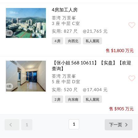
4房加工人房
荃湾 万景峯
3 座 中层 C室
实用: 827 尺
@21,765 元
7图
4 房
向西北
私人屋苑
售 $1,800 万元
【张小姐 568 10611】【实盘】【欢迎
查询】
荃湾 万景峯
5 座 中层 D室
8图
实用: 520 尺
@17,404 元
2 房
向东南
私人屋苑
售 $905 万元
1
1
下一页