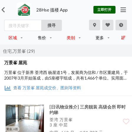
28Hse 搵楼 App
立即打开
搜寻
区域
售价
类别
更多
住宅,万景峯 (29)
万景峯 屋苑
万景峯 位于新界 荃湾西 杨屋道1号，发展商为信和 / 市区重建局，于
2007年3月开始落成，由5座楼宇组成，共有1,466个单位。实用面积
为507至2,690平方尺，屋苑内设有会所、泳池、儿童设施、运动设
查看 万景峯 屋苑成交价、图则等资料
施、娱乐设施、餐饮设施、美容/保健、休闲区；交通便利，步行至
港铁时间约7分钟，小学校网在62区，中学校区在荃湾。
[日讯物业推介] 三房靓装 高级会所 即时
约睇
荃湾 万景峯
3 座 中层
黄金, 6图