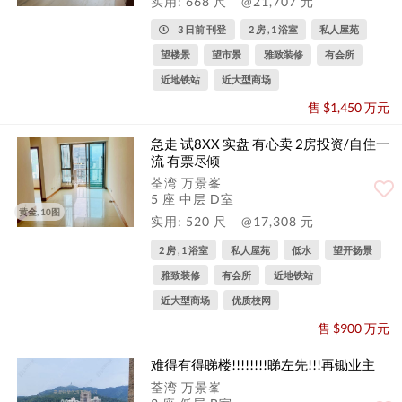
实用: 668 尺
@21,707 元
3 日前 刊登
2 房 , 1 浴室
私人屋苑
望楼景
望市景
雅致装修
有会所
近地铁站
近大型商场
售 $1,450 万元
急走 试8XX 实盘 有心卖 2房投资/自住一
流 有票尽倾
荃湾 万景峯
5 座 中层 D室
黄金, 10图
实用: 520 尺
@17,308 元
2 房 , 1 浴室
私人屋苑
低水
望开扬景
雅致装修
有会所
近地铁站
近大型商场
优质校网
售 $900 万元
难得有得睇楼!!!!!!!!睇左先!!!再锄业主
荃湾 万景峯