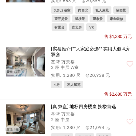
实用: 668 尺
@20,659 元
3 房 , 2 浴室
向西北
私人屋苑
望园景
望开扬景
望楼景
望市景
豪华装修
有露台
连套房
VR
售 $1,380 万元
[实盘推介]**大家庭必选** 实用大侧 4房
双套
荃湾 万景峯
2 座 中层 A室
黄金, 12图
实用: 1,280 尺
@20,938 元
4 房
私人屋苑
售 $2,680 万元
[真 笋盘] 地标四房楼皇 换楼首选
荃湾 万景峯
2 座 中层
实用: 1,280 尺
@21,094 元
置顶, 4图