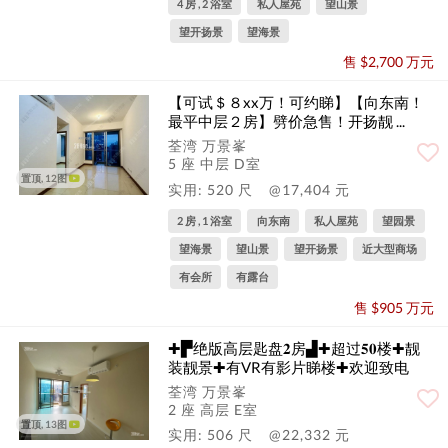
4 房 , 2 浴室
私人屋苑
望山景
望开扬景
望海景
售 $2,700 万元
【可试＄８xx万！可约睇】【向东南！
最平中层２房】劈价急售！开扬靓 ...
荃湾 万景峯
5 座 中层 D室
置顶, 12图
实用: 520 尺
@17,404 元
2 房 , 1 浴室
向东南
私人屋苑
望园景
望海景
望山景
望开扬景
近大型商场
有会所
有露台
售 $905 万元
✚▛绝版高层匙盘𝟐房▟✚超过𝟓𝟎楼✚靓
装靓景✚有VR有影片睇楼✚欢迎致电
荃湾 万景峯
2 座 高层 E室
置顶, 13图
实用: 506 尺
@22,332 元