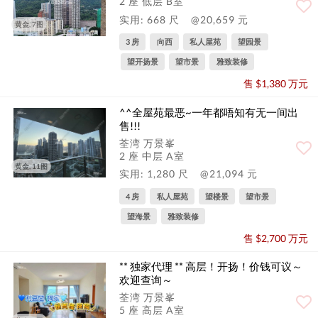
2 座 低层 B室
实用: 668 尺
@20,659 元
黄金, 7图
3 房
向西
私人屋苑
望园景
望开扬景
望市景
雅致装修
售 $1,380 万元
^^全屋苑最恶~一年都唔知有无一间出
售!!!
荃湾 万景峯
2 座 中层 A室
黄金, 11图
实用: 1,280 尺
@21,094 元
4 房
私人屋苑
望楼景
望市景
望海景
雅致装修
售 $2,700 万元
** 独家代理 ** 高层！开扬！价钱可议～
欢迎查询～
荃湾 万景峯
5 座 高层 A室