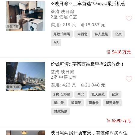
✧映日湾️ ✧上车首选*♡∞:｡.｡最后机会
荃湾 映日湾
2座 低层 C室
实用: 219 尺
@19,087 元
黄金, 6图
开放式间隔
向西北
私人屋苑
亿京
VR
售 $418 万元
价钱可倾@荃湾西站极罕有2房放盘！
荃湾 映日湾
2座 中层 E室
实用: 423 尺
@21,040 元
黄金, 14图
2 房 , 1 浴室
向北
私人屋苑
亿京
望山景
望园景
望市景
望开扬景
雅致装修
售 $890 万元
映日湾两房开扬市景，有装修即买即住