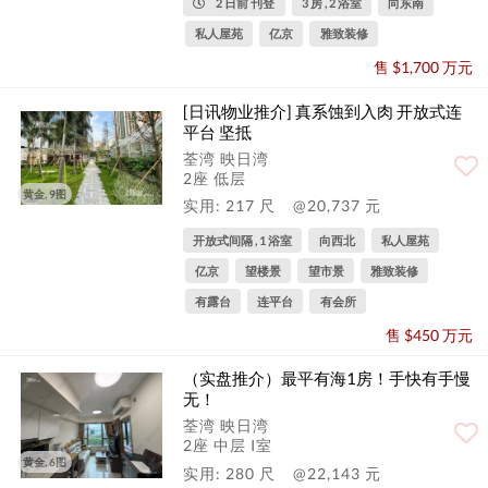
2 日前 刊登
3 房 , 2 浴室
向东南
私人屋苑
亿京
雅致装修
售 $1,700 万元
[日讯物业推介] 真系蚀到入肉 开放式连
平台 坚抵
荃湾 映日湾
2座 低层
黄金, 9图
实用: 217 尺
@20,737 元
开放式间隔 , 1 浴室
向西北
私人屋苑
亿京
望楼景
望市景
雅致装修
有露台
连平台
有会所
售 $450 万元
（实盘推介）最平有海1房！手快有手慢
无！
荃湾 映日湾
2座 中层 I室
黄金, 6图
实用: 280 尺
@22,143 元