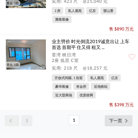
实用: 423 尺
@21,040 元
黄金, 9图
2 房
私人屋苑
亿京
望山景
雅致装修
售 $890 万元
业主劈价 时光倒流2019诚意出让 上车
首选 首期平 住又得 租又 ...
荃湾 映日湾
2座 低层 C室
黄金, 8图
实用: 218 尺
@18,257 元
开放式间隔 , 1 浴室
私人屋苑
亿京
豪华装修
有会所
近地铁站
近大型商场
优质校网
售 $398 万元
1
1
下一页