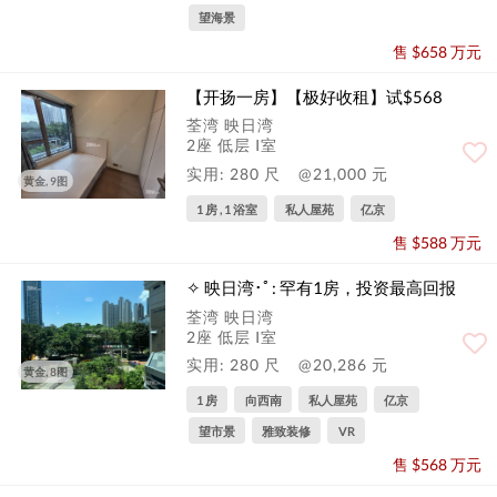
望海景
售 $658 万元
【开扬一房】【极好收租】试$568
荃湾 映日湾
2座 低层 I室
实用: 280 尺
@21,000 元
黄金, 9图
1 房 , 1 浴室
私人屋苑
亿京
售 $588 万元
✧ 映日湾･ﾟ: 罕有1房，投资最高回报
荃湾 映日湾
2座 低层 I室
实用: 280 尺
@20,286 元
黄金, 8图
1 房
向西南
私人屋苑
亿京
望市景
雅致装修
VR
售 $568 万元