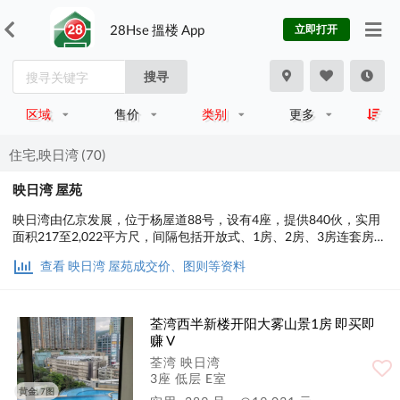
28Hse 搵楼 App
立即打开
搜寻
区域
售价
类别
更多
住宅,映日湾 (70)
映日湾 屋苑
映日湾由亿京发展，位于杨屋道88号，设有4座，提供840伙，实用
面积217至2,022平方尺，间隔包括开放式、1房、2房、3房连套房及
储物室、3房连套房及储物室连厕、3房连双套房及储物室连厕及5房
查看 映日湾 屋苑成交价、图则等资料
连双套房及储物室连厕
荃湾西半新楼开阳大雾山景1房 即买即
赚 V
荃湾 映日湾
3座 低层 E室
黄金, 7图