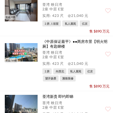
荃湾 映日湾
2座 中层 E室
实用: 423 尺
@21,040 元
黄金, 8图
2 房 , 1 浴室
私人屋苑
亿京
售 $890 万元
《中原保证最平》●●两房市景【明火明
厕】有匙睇楼
荃湾 映日湾
2座 中层 E室
黄金, 10图
实用: 423 尺
@21,040 元
2 房
向西北
私人屋苑
亿京
望开扬景
雅致装修
售 $890 万元
荃湾新贵 即约即睇
荃湾 映日湾
2座 中层 E室