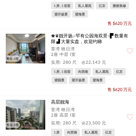
1 房 , 1 浴室
私人屋苑
亿京
雅致装修
望开扬景
望海景
售 $620 万元
♚♛靓开扬,–罕有公园海双景–▛ 数量有
限 ▟ 大量实盘，欢迎约睇
荃湾 映日湾
2座 中层 I室
黄金, 6图
实用: 280 尺
@22,143 元
1 房 , 1 浴室
向西南
私人屋苑
亿京
望园景
望开扬景
望海景
售 $620 万元
高层靓海
荃湾 映日湾
2座 高层 I室
实用: 280 尺
@23,500 元
黄金, 8图
1 房
向西南
私人屋苑
亿京