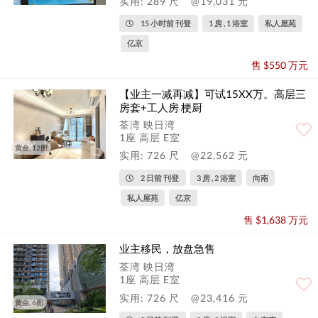
实用: 289 尺
@19,031 元
15 小时前 刊登
1 房 , 1 浴室
私人屋苑
亿京
售 $550 万元
【业主一减再减】可试15XX万。高层三
房套+工人房 梗厨
荃湾 映日湾
1座 高层 E室
黄金, 12图
实用: 726 尺
@22,562 元
2 日前 刊登
3 房 , 2 浴室
向南
私人屋苑
亿京
售 $1,638 万元
业主移民，放盘急售
荃湾 映日湾
1座 高层 E室
实用: 726 尺
@23,416 元
黄金, 6图