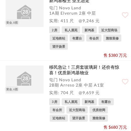
新鸿基楼王 业主急走
屯门 Novo Land
1A期 Elverum 2座 中层
实用: 411 尺
@9,246 元
黄金, 8图
2 房
私人屋苑
新鸿基
近大型商场
近地铁站
有露台
有会所
雅致装修
望开扬景
售 $380 万元
移民急让！三房套玻璃厨！还价有惊
喜！优质新鸿基物业
屯门 Novo Land
2B期 Arreso 2座 中层 A1室
黄金, 6图
实用: 704 尺
@9,659 元
3 房
私人屋苑
新鸿基
有露台
有会所
近大型商场
优质校网
近地铁站
望开扬景
雅致装修
售 $680 万元