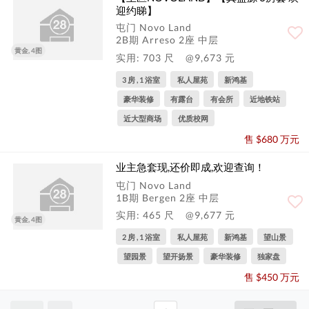
迎约睇】
屯门 Novo Land
2B期 Arreso 2座 中层
黄金, 4图
实用: 703 尺
@9,673 元
3 房 , 1 浴室
私人屋苑
新鸿基
豪华装修
有露台
有会所
近地铁站
近大型商场
优质校网
售 $680 万元
业主急套现,还价即成,欢迎查询！
屯门 Novo Land
1B期 Bergen 2座 中层
实用: 465 尺
@9,677 元
黄金, 4图
2 房 , 1 浴室
私人屋苑
新鸿基
望山景
望园景
望开扬景
豪华装修
独家盘
售 $450 万元