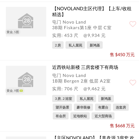
【NOVOLAND主区代理】【上车/收租
精选】
屯门 Novo Land
3B期 Fiskars第1座 中层 C室
黄金, 5图
实用: 453 尺
@9,934 元
2 房
私人屋苑
新鸿基
售 $450 万元
近西铁站新楼 三房套楼下有商场
屯门 Novo Land
1B期 Bergen 2座 低层 A2室
实用: 706 尺
@9,462 元
黄金, 9图
3 房 , 2 浴室
私人屋苑
新鸿基
望开扬景
豪华装修
有露台
连套房
有会所
近地铁站
近大型商场
售 $668 万元
【主区NOVOLAND】【真盘源 3房套 欢