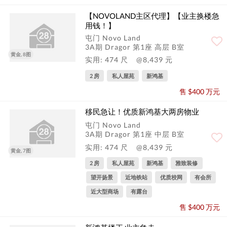
【NOVOLAND主区代理】【业主换楼急
用钱！】
屯门 Novo Land
3A期 Dragor 第1座 高层 B室
黄金, 8图
实用: 474 尺
@8,439 元
2 房
私人屋苑
新鸿基
售 $400 万元
移民急让！优质新鸿基大两房物业
屯门 Novo Land
3A期 Dragor 第1座 中层 B室
实用: 474 尺
@8,439 元
黄金, 7图
2 房
私人屋苑
新鸿基
雅致装修
望开扬景
近地铁站
优质校网
有会所
近大型商场
有露台
售 $400 万元