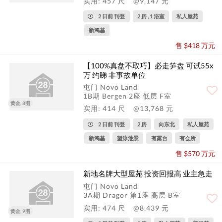
实用: 457 尺
@9,147 元
2 日前 刊登
2 房 , 1 浴室
私人屋苑
新鸿基
售 $418 万元
【100%真盘不取巧】必走笋盘 可试55x
万 约睇 非事故单位
屯门 Novo Land
1B期 Bergen 2座 低层 F室
黄金, 8图
实用: 414 尺
@13,768 元
2 日前 刊登
2 房
向东北
私人屋苑
新鸿基
望泳池景
有露台
有会所
售 $570 万元
新地名牌大型屋苑 投资回报高 业主急走
屯门 Novo Land
3A期 Dragor 第1座 高层 B室
实用: 474 尺
@8,439 元
黄金, 9图