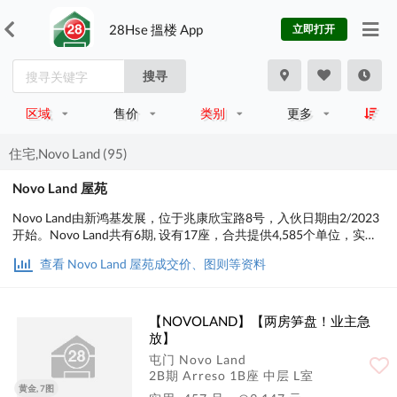
28Hse 搵楼 App
立即打开
搜寻
区域
售价
类别
更多
住宅,Novo Land (95)
Novo Land 屋苑
Novo Land由新鸿基发展，位于兆康欣宝路8号，入伙日期由2/2023
开始。Novo Land共有6期, 设有17座，合共提供4,585个单位，实用
面积为213至1,528尺。小学校网为70。中学校网为屯门区。
查看 Novo Land 屋苑成交价、图则等资料
【NOVOLAND】【两房笋盘！业主急
放】
屯门 Novo Land
2B期 Arreso 1B座 中层 L室
黄金, 7图