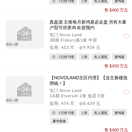
3 日前 刊登
2 房
私人屋苑
新鸿基
售 $400 万元
真盘源 主推每月新鸿基必走盘 另有大量
户型可供查询 欢迎预约
屯门 Novo Land
3B期 Fiskars第1座 中层
黄金, 2图
实用: 453 尺
@9,934 元
3 日前 刊登
2 房
私人屋苑
新鸿基
售 $450 万元
【NOVOLAND主区代理】【业主换楼急
用钱！】
屯门 Novo Land
1A期 Elverum 2座 低层 E室
黄金, 4图
实用: 474 尺
@8,439 元
3 日前 刊登
2 房
私人屋苑
新鸿基
豪华装修
售 $400 万元