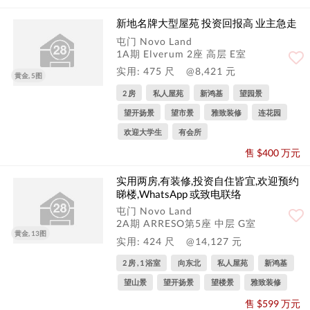
新地名牌大型屋苑 投资回报高 业主急走
屯门 Novo Land
1A期 Elverum 2座 高层 E室
实用: 475 尺
@8,421 元
黄金, 5图
2 房
私人屋苑
新鸿基
望园景
望开扬景
望市景
雅致装修
连花园
欢迎大学生
有会所
售 $400 万元
实用两房,有装修,投资自住皆宜,欢迎预约
睇楼,WhatsApp 或致电联络
屯门 Novo Land
2A期 ARRESO第5座 中层 G室
黄金, 13图
实用: 424 尺
@14,127 元
2 房 , 1 浴室
向东北
私人屋苑
新鸿基
望山景
望开扬景
望楼景
雅致装修
售 $599 万元