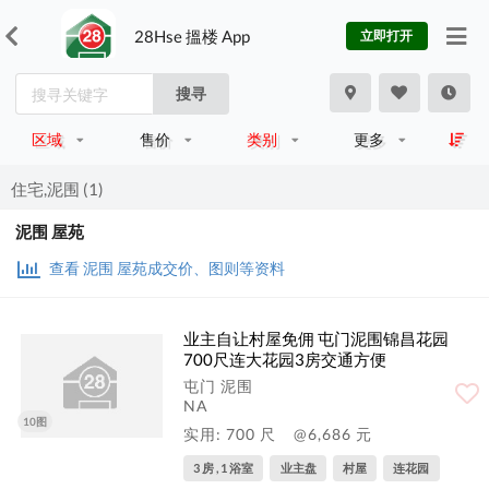
28Hse 搵楼 App
立即打开
搜寻
区域
售价
类别
更多
住宅,泥围 (1)
泥围 屋苑
查看 泥围 屋苑成交价、图则等资料
业主自让村屋免佣 屯门泥围锦昌花园
700尺连大花园3房交通方便
屯门 泥围
NA
10图
实用: 700 尺
@6,686 元
3 房 , 1 浴室
业主盘
村屋
连花园