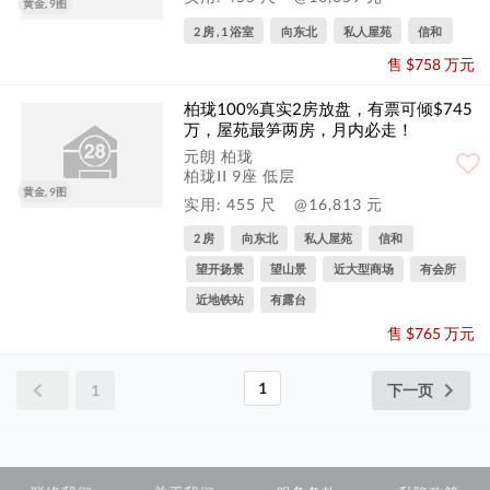
黄金, 9图
2 房 , 1 浴室
向东北
私人屋苑
信和
售 $758 万元
柏珑100%真实2房放盘，有票可倾$745
万，屋苑最笋两房，月内必走！
元朗 柏珑
柏珑II 9座 低层
黄金, 9图
实用: 455 尺
@16,813 元
2 房
向东北
私人屋苑
信和
望开扬景
望山景
近大型商场
有会所
近地铁站
有露台
售 $765 万元
1
1
下一页