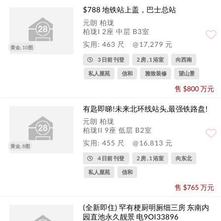
$788 地铁站上盖，巴士总站
元朗 柏珑
柏珑I 2座 中层 B3室
实用: 463 尺
@17,279 元
黄金, 10图
3 日前 刊登
2 房 , 1 浴室
向西南
私人屋苑
信和
雅致装修
望山景
售 $800 万元
有匙即睇!未来北环线站头,最强铁路盘!
元朗 柏珑
柏珑II 9座 低层 B2室
实用: 455 尺
@16,813 元
黄金, 8图
4 日前 刊登
2 房 , 1 浴室
向东北
私人屋苑
信和
售 $765 万元
(全新即住) 罕有梗厨明厕细三房 东南内
园直池永久靓景 电9OI33896