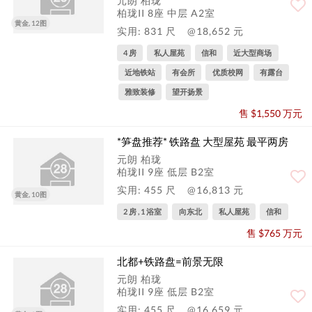
元朗 柏珑
柏珑II 8座 中层 A2室
黄金, 12图
实用: 831 尺
@18,652 元
4 房
私人屋苑
信和
近大型商场
近地铁站
有会所
优质校网
有露台
雅致装修
望开扬景
售 $1,550 万元
*笋盘推荐* 铁路盘 大型屋苑 最平两房
元朗 柏珑
柏珑II 9座 低层 B2室
实用: 455 尺
@16,813 元
黄金, 10图
2 房 , 1 浴室
向东北
私人屋苑
信和
售 $765 万元
北都+铁路盘=前景无限
元朗 柏珑
柏珑II 9座 低层 B2室
实用: 455 尺
@16,659 元