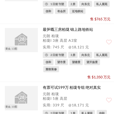
1 日前 刊登
2 房
向东北
私人屋苑
信和
有会所
近地铁站
售 $765 万元
最笋嘅三房柏珑 锦上路地铁站
元朗 柏珑
柏珑I 3座 高层 A3室
实用: 745 尺
@18,121 元
黄金, 13图
2 日前 刊登
3 房
向东北
私人屋苑
信和
望市景
望楼景
望开扬景
雅致装修
售 $1,350 万元
有票可试599万 柏珑专组 绝对真实
元朗 柏珑
柏珑I 5座 高层
实用: 339 尺
@18,171 元
黄金, 10图
2 日前 刊登
1 房
私人屋苑
信和