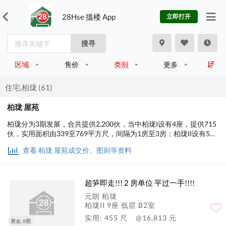
28Hse 搵楼 App
立即打开
搜寻
区域
售价
类别
更多
住宅,柏珑 (61)
柏珑 屋苑
柏珑分为3期发展，合共提供2,200伙，当中柏珑I设有4座，提供715
伙，实用面积由339至769平方尺，间隔为1房至3房；柏珑II设有5
座，提供805伙，实用面积由351至977平方尺，间隔为1房至4房；
查看 柏珑 屋苑成交价、图则等资料
柏珑III设有4座，提供680伙，单位实用面积介乎339至770平方尺，
间隔为1房至3房。
超笋即走!!! 2 房单位 平过一手!!!!
元朗 柏珑
柏珑II 9座 低层 B2室
实用: 455 尺
@16,813 元
黄金, 8图