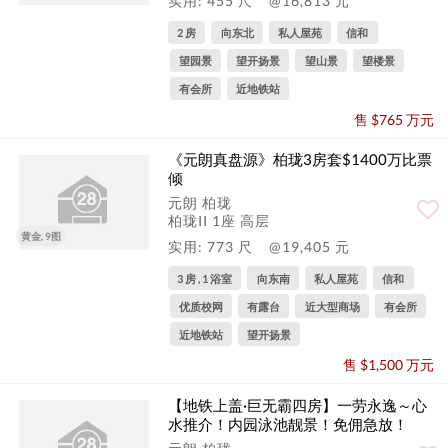
实用: 455 尺
@16,813 元
2 房
向东北
私人屋苑
信和
望园景
望开扬景
望山景
望楼景
有会所
近地铁站
售 $765 万元
《元朗真盘源》柏珑3房套$1400万比票
倾
元朗 柏珑
柏珑II 1座 高层
黄金, 9图
实用: 773 尺
@19,405 元
3 房 , 1 浴室
向东南
私人屋苑
信和
优质校网
有露台
近大型商场
有会所
近地铁站
望开扬景
售 $1,500 万元
【地铁上盖·巨无霸四房】一劳永逸～心
水推介！内园泳池靓景！免佣急放！