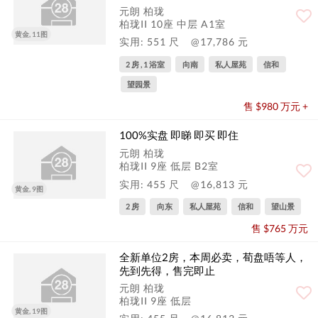
元朗 柏珑
柏珑II 10座 中层 A1室
黄金, 11图
实用: 551 尺
@17,786 元
2 房 , 1 浴室
向南
私人屋苑
信和
望园景
售 $980 万元 +
100%实盘 即睇 即买 即住
元朗 柏珑
柏珑II 9座 低层 B2室
实用: 455 尺
@16,813 元
黄金, 9图
2 房
向东
私人屋苑
信和
望山景
售 $765 万元
全新单位2房，本周必卖，荀盘唔等人，
先到先得，售完即止
元朗 柏珑
柏珑II 9座 低层
黄金, 19图