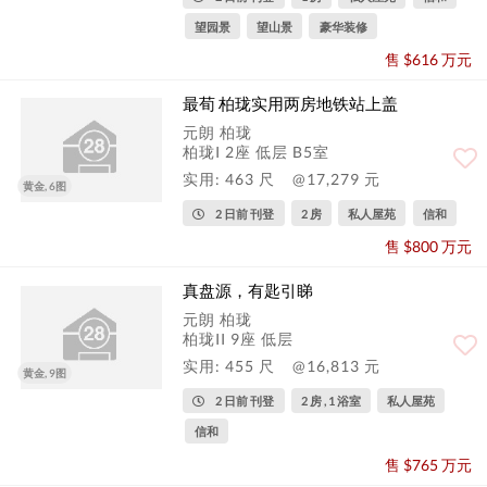
望园景
望山景
豪华装修
售 $616 万元
最荀 柏珑实用两房地铁站上盖
元朗 柏珑
柏珑I 2座 低层 B5室
实用: 463 尺
@17,279 元
黄金, 6图
2 日前 刊登
2 房
私人屋苑
信和
售 $800 万元
真盘源，有匙引睇
元朗 柏珑
柏珑II 9座 低层
实用: 455 尺
@16,813 元
黄金, 9图
2 日前 刊登
2 房 , 1 浴室
私人屋苑
信和
售 $765 万元