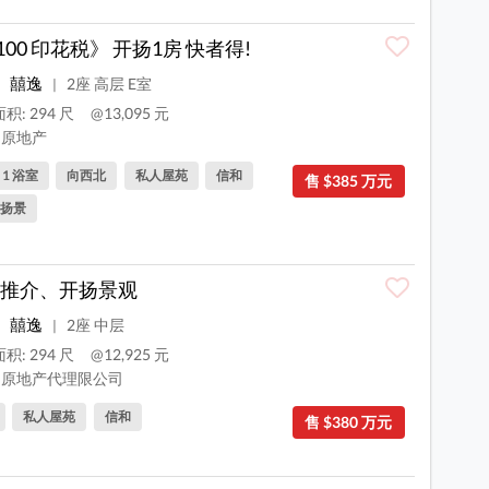
 100 印花税》 开扬1房 快者得!
囍逸
2座 高层 E室
|
积: 294 尺
@13,095 元
原地产
, 1 浴室
向西北
私人屋苑
信和
售 $385 万元
扬景
推介、开扬景观
囍逸
2座 中层
|
积: 294 尺
@12,925 元
原地产代理限公司
私人屋苑
信和
售 $380 万元