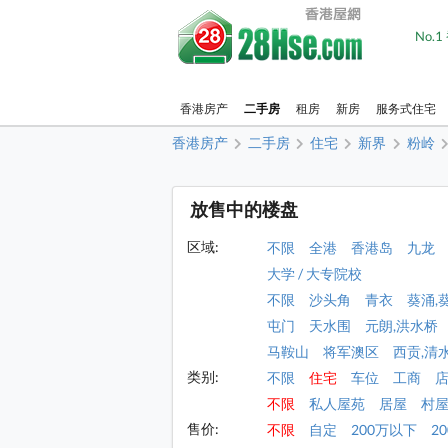
No.
香港房产
二手房
租房
新房
服务式住宅
香港房产
二手房
住宅
新界
粉岭
放售中的楼盘
区域:
不限
全港
香港岛
九龙
大学 / 大专院校
不限
沙头角
青衣
葵涌,
屯门
天水围
元朗,洪水桥
马鞍山
将军澳区
西贡,清
类别:
不限
住宅
车位
工商
不限
私人屋苑
居屋
村
售价:
不限
自定
200万以下
2