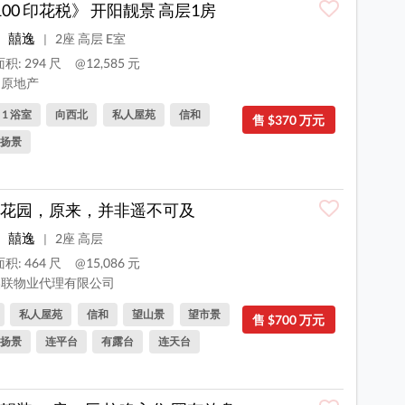
100 印花税》 开阳靓景 高层1房
囍逸
2座 高层 E室
|
积: 294 尺
@12,585 元
原地产
, 1 浴室
向西北
私人屋苑
信和
售 $370 万元
扬景
花园，原来，并非遥不可及
囍逸
2座 高层
|
积: 464 尺
@15,086 元
联物业代理有限公司
私人屋苑
信和
望山景
望市景
售 $700 万元
扬景
连平台
有露台
连天台