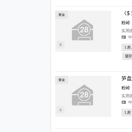
《$
黄金
粉岭
实用面
中
8
1 房 
望开
笋盘
黄金
粉岭
实用面
中
6
1 房