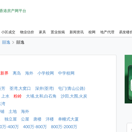
1 香港房产网平台
小区成交
物业估价
家具
置业按揭
新闻资讯
校网
地产代理
易发楼
囍逸
囍逸
新界
离岛
海外
小学校网
中学校网
葵芳
荃湾,大窝口
深井(荃湾)
屯门(青山公路)
上水
粉岭
大埔,太和,白石角
沙田,大围,火炭
水湾
店铺
土地
海外
屋
独立屋
公屋
唐楼
洋楼
单幢式大厦
00万-400万
400万-800万
800万-2000万