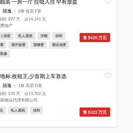
靓装 一房一厅 拉喼入住 罕有放盘
囍逸
2座 低层 F室
|
积: 297 尺
@14,141 元
腾地产
, 1 浴室
私人屋苑
洋楼
信和
售 $420 万元
景
望开扬景
望楼景
望泳池景
装修
地标,收租王,少首期上车首选
囍逸
1座 高层 D室
|
积: 235 尺
@13,702 元
联物业代理有限公司
北
私人屋苑
信和
售 $322 万元