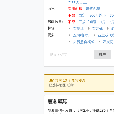
2000万以上
面积:
实用面积
建筑面积
不限
自定
300尺以下
30
房间数量:
不限
开放式间隔
1房
2
标签:
有景观
有装修
更多:
座向(客厅)
业主或代
厨房煮食模式
发展商
搜寻
共有 10 个放售楼盘
已选择地区: 粉岭
囍逸 屋苑
囍逸由信和发展，设有2座，提供296个单