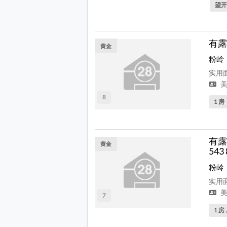
望开
有露台
黄金
粉岭
实用面
美
8
1 房
有露
黄金
543
粉岭
实用面
美
7
1 房 