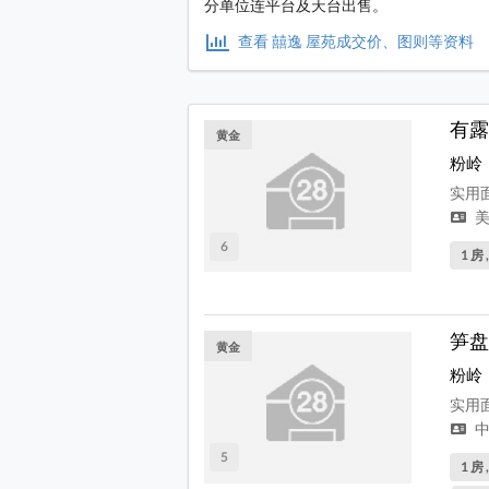
分单位连平台及天台出售。
查看 囍逸 屋苑成交价、图则等资料
有露
黄金
粉岭
实用面
美
6
1 房 
笋盘
黄金
粉岭
实用面
中
5
1 房 