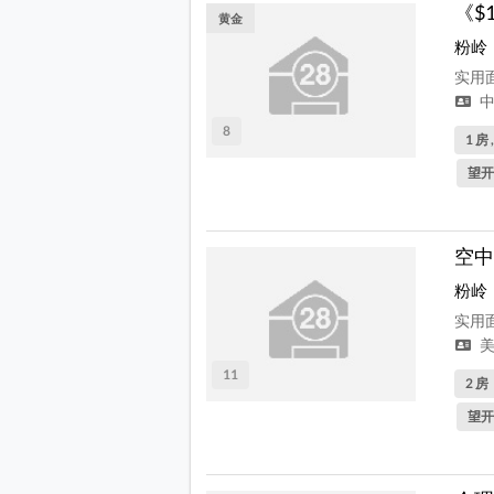
《$
黄金
粉岭
实用面
中
8
1 房 
望开
空中
粉岭
实用面
美
11
2 房
望开