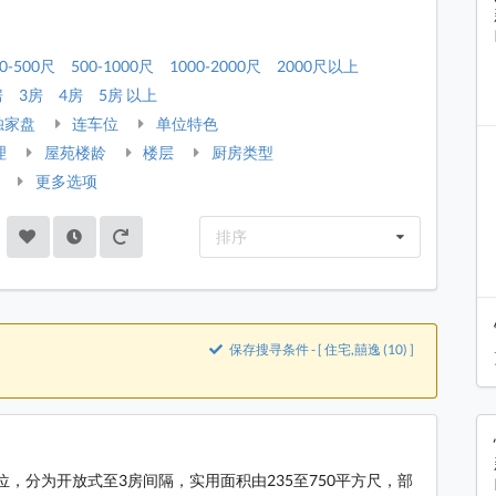
0-500尺
500-1000尺
1000-2000尺
2000尺以上
房
3房
4房
5房 以上
独家盘
连车位
单位特色
理
屋苑楼龄
楼层
厨房类型
更多选项
排序
保存搜寻条件 - [ 住宅,囍逸 (10) ]
位，分为开放式至3房间隔，实用面积由235至750平方尺，部