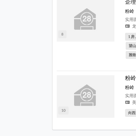
企理
粉岭
实用面
龙
8
1 房 
望山
雅致
粉岭
粉岭
实用面
美
10
向西