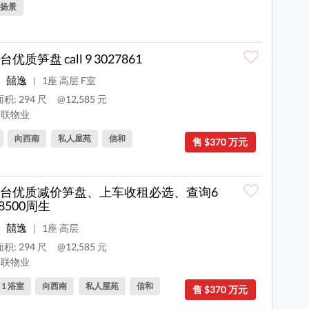
扬景
优质笋盘 call 9 3027861
囍逸
1座 高层 F室
|
积: 294 尺
@12,585 元
联物业
向西南
私人屋苑
信和
售 $370 万元
台优质减价笋盘、上车收租必选、查询6
 8500周生
囍逸
1座 高层
|
积: 294 尺
@12,585 元
联物业
, 1 浴室
向西南
私人屋苑
信和
售 $370 万元