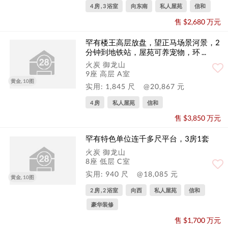
4 房 , 3 浴室
向东南
私人屋苑
信和
售 $2,680 万元
罕有楼王高层放盘，望正马场景河景，2
分钟到地铁站，屋苑可养宠物，环 ...
火炭 御龙山
9座 高层 A室
黄金, 10图
实用: 1,845 尺
@20,867 元
4 房
私人屋苑
信和
售 $3,850 万元
罕有特色单位连千多尺平台，3房1套
火炭 御龙山
8座 低层 C室
实用: 940 尺
@18,085 元
黄金, 10图
2 房 , 2 浴室
向西
私人屋苑
信和
豪华装修
售 $1,700 万元