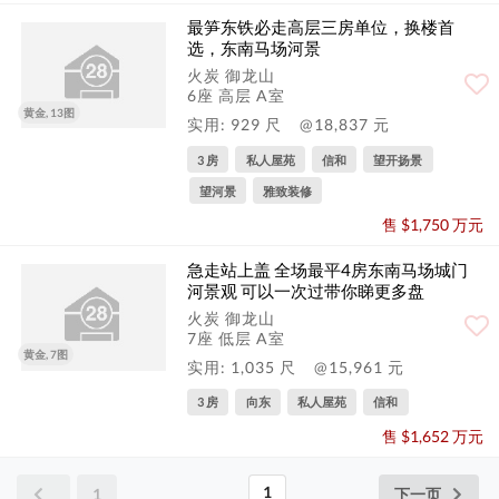
最笋东铁必走高层三房单位，换楼首
选，东南马场河景
火炭 御龙山
6座 高层 A室
黄金, 13图
实用: 929 尺
@18,837 元
3 房
私人屋苑
信和
望开扬景
望河景
雅致装修
售 $1,750 万元
急走站上盖 全场最平4房东南马场城门
河景观 可以一次过带你睇更多盘
火炭 御龙山
7座 低层 A室
黄金, 7图
实用: 1,035 尺
@15,961 元
3 房
向东
私人屋苑
信和
售 $1,652 万元
1
1
下一页