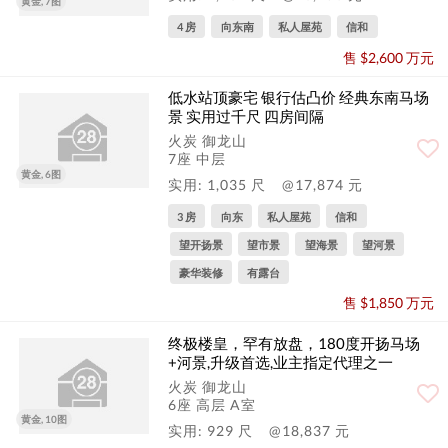
黄金, 7图
4 房
向东南
私人屋苑
信和
售 $2,600 万元
低水站顶豪宅 银行估凸价 经典东南马场
景 实用过千尺 四房间隔
火炭 御龙山
7座 中层
黄金, 6图
实用: 1,035 尺
@17,874 元
3 房
向东
私人屋苑
信和
望开扬景
望市景
望海景
望河景
豪华装修
有露台
售 $1,850 万元
终极楼皇，罕有放盘，180度开扬马场
+河景,升级首选,业主指定代理之一
火炭 御龙山
6座 高层 A室
黄金, 10图
实用: 929 尺
@18,837 元