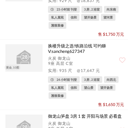
实用: 929 尺
@18,837 元
23 小时前 刊登
3 房 , 2 浴室
向东南
私人屋苑
信和
望开扬景
望河景
雅致装修
售 $1,750 万元
换楼升级之选!铁路沿线 可约睇
V:sancheng627347
火炭 御龙山
9座 高层 C室
黄金, 10图
实用: 935 尺
@17,647 元
24 小时前 刊登
3 房 , 2 浴室
向西北
私人屋苑
信和
望山景
望开扬景
雅致装修
售 $1,650 万元
御龙山笋盘 3房 1 套 开阳马场景 必看盘
火炭 御龙山