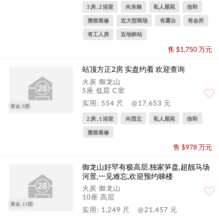
3 房 , 2 浴室
向东南
私人屋苑
信和
雅致装修
近大型商场
有露台
有会所
有工人房
近地铁站
售 $1,750 万元
站顶方正2房 实盘约看 欢迎查询
火炭 御龙山
5座 低层 C室
实用: 554 尺
@17,653 元
黄金, 8图
2 房 , 1 浴室
向西北
私人屋苑
信和
雅致装修
售 $978 万元
御龙山好罕有极高层,独家笋盘,超靓马场
河景,一见难忘,欢迎预约睇楼
火炭 御龙山
10座 高层
黄金, 11图
实用: 1,249 尺
@21,457 元