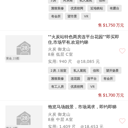
3 房
向东南
私人屋苑
信和
雅致装修
优质校网
近地铁站
有露台
有会所
望市景
VR
售 $1,750 万元
**火炭站特色两房连平台花园**即买即
住,市场罕有,欢迎约睇
火炭 御龙山
8座 低层 C室
黄金, 23图
实用: 940 尺
@18,085 元
2 房 , 1 浴室
私人屋苑
信和
望开扬景
雅致装修
连花园
连平台
有会所
有工人房
优质校网
VR
售 $1,700 万元
饱览马场靓景，市场渴求，即约即睇
火炭 御龙山
8座 中层 A室
实用: 1,409 尺
@18,453 元