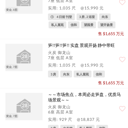
7座 低层 A室
实用: 1,035 尺
@15,990 元
黄金, 8图
4 日前 刊登
3 房 , 2 浴室
向东
私人屋苑
信和
望园景
望开扬景
售 $1,655 万元
笋!!笋!!笋!! 实盘 景观开扬 静中带旺
火炭 御龙山
7座 低层 A室
实用: 1,035 尺
@15,990 元
黄金, 7图
3 房
向东
私人屋苑
信和
售 $1,655 万元
～～市场焦点，本周必走笋盘，优质马
场景观～～
火炭 御龙山
6座 高层 A室
黄金, 7图
实用: 929 尺
@18,837 元