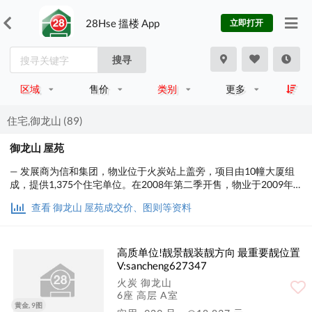
28Hse 搵楼 App
立即打开
搜寻
区域
售价
类别
更多
住宅,御龙山 (89)
御龙山 屋苑
— 发展商为信和集团，物业位于火炭站上盖旁，项目由10幢大厦组
成，提供1,375个住宅单位。在2008年第二季开售，物业于2009年
第二季开始入夥。 物业每户均建有环保露台。大厦高层设为特色
查看 御龙山 屋苑成交价、图则等资料
户，命名为Palazzo Villa，室内建筑面积2,019尺至4,178尺，并首创
入户泳池的概念，每户客厅建有一个私家泳池。
高质单位!靓景靓装靓方向 最重要靓位置
V:sancheng627347
火炭 御龙山
6座 高层 A室
黄金, 9图