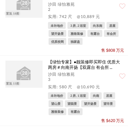
沙田 绿怡雅苑
2
置顶, 18图
实用: 742 尺
@10,889 元
未补地价
3 房 , 2 浴室
向东南
居屋
望开扬景
雅致装修
有露台
有会所
优质校网
独家盘
售 $808 万元
【绿怡专家】●靓装修即买即住 优质大
两房＃向南开扬【双露台 有会所 ...
沙田 绿怡雅苑
3
置顶, 15图
实用: 580 尺
@10,690 元
未补地价
2 房 , 1 浴室
向南
居屋
望山景
望园景
望开扬景
望市景
雅致装修
有露台
售 $620 万元