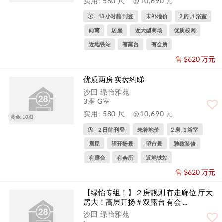
实用: 580 尺
@10,690 元
13 小时前 刊登
未补地价
2 房 , 1 浴室
向南
居屋
近大型商场
优质校网
近地铁站
有露台
有会所
售 $620 万元
优质两房 实盘约睇
沙田 绿怡雅苑
3座 G室
实用: 580 尺
@10,690 元
黄金, 10图
2 日前 刊登
未补地价
2 房 , 1 浴室
居屋
望开扬景
望市景
雅致装修
有露台
有会所
近地铁站
售 $620 万元
【绿怡专组！】２房靓则 冇走廊位 厅大
房大！高层开扬＃双露台 有会 ...
沙田 绿怡雅苑