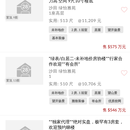
力高 空间 9尺10寸楼底
沙田 绿怡雅苑
1座高层
置顶, 9图
实用: 513 尺
@11,209 元
未补地价
2 房 , 1 浴室
居屋
望开扬景
基本装修
售 $575 万元
"绿表/白居二-未补地价房协楼""行家合
作欢迎""有会所"
沙田 绿怡雅苑
1
置顶, 13图
实用: 510 尺
@10,706 元
未补地价
2 房 , 1 浴室
居屋
望山景
望开扬景
雅致装修
有会所
优质校网
售 $546 万元
**独家代理**绝对实盘，极罕有3房套，
欢迎预约睇楼