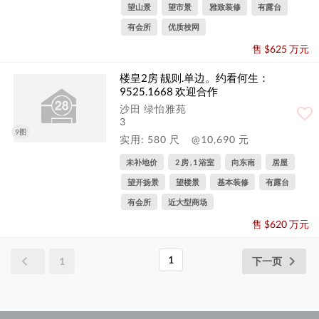
望山景
望市景
雅致装修
有露台
有会所
优质校网
售 $625 万元
楼皇2房 靓则.单边。约看何生：
9525.1668 欢迎合作
沙田 绿怡雅苑
3
9图
实用: 580 尺
@10,690 元
未补地价
2 房 , 1 浴室
向东南
居屋
望开扬景
望楼景
基本装修
有露台
有会所
近大型商场
售 $620 万元
1
1
下一页