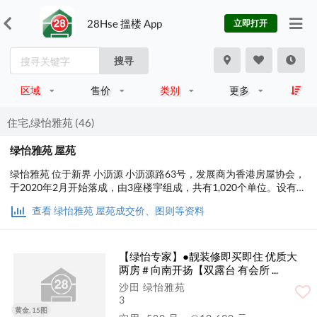
28Hse 搵楼 App
立即打开
搜寻
区域
售价
类别
更多
住宅,绿怡雅苑 (46)
绿怡雅苑 屋苑
绿怡雅苑 位于新界 小沥源 小沥源路63号，发展商为香港房屋协会，
于2020年2月开始落成，由3座楼宇组成，共有1,020个单位。设有1
至3房间隔，实用面积为375至742平方尺，屋苑内设有会所、儿童设
查看 绿怡雅苑 屋苑成交价、图则等资料
施，小学校网在91区，中学校区在沙田。
【绿怡专家】●靓装修即买即住 优质大
两房＃向南开扬【双露台 有会所 ...
沙田 绿怡雅苑
3
黄金, 15图