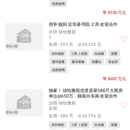
优质校网
售 $530 万元
劲笋 靓则 近培基书院, 2 房 欢迎合作
沙田 绿怡雅苑
1
实用: 593 尺
@10,152 元
置顶, 8图
未补地价
2 房 , 1 浴室
向东南
居屋
望开扬景
基本装修
有露台
有会所
优质校网
售 $602 万元
独家！ 绿怡雅苑优质居屋580尺大两房
单位@650万，靓装向东南 欢迎合作
沙田 绿怡雅苑
全层
置顶, 8图
实用: 580 尺
@10,776 元
未补地价
2 房 , 1 浴室
向东南
居屋