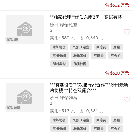
售 $602 万元
**独家代理**优质东南2房，高层有装
沙田 绿怡雅苑
3
实用: 580 尺
@10,690 元
置顶, 5图
未补地价
2 房 , 1 浴室
向东南
居屋
望开扬景
雅致装修
有露台
有会所
近地铁站
优质校网
售 $620 万元
***有匙引看***欢迎行家合作***沙田最新
房协楼***特色双露台***
沙田 绿怡雅苑
1
置顶, 16图
实用: 513 尺
@10,331 元
未补地价
2 房 , 1 浴室
向东南
居屋
望开扬景
雅致装修
有露台
有会所