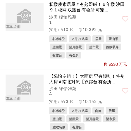
私楼质素居屋＃有匙即睇！６年楼 沙田
９１校网 双露台 有会所 可宠 ...
沙田 绿怡雅苑
1
置顶, 13图
实用: 510 尺
@10,392 元
未补地价
2 房 , 1 浴室
居屋
望山景
望园景
望开扬景
望市景
雅致装修
有露台
有会所
售 $530 万元
【绿怡专组！】大两房 罕有靓则！特别
大房＃南北对流【双露台 有会所 ...
沙田 绿怡雅苑
A
置顶, 11图
实用: 593 尺
@10,152 元
未补地价
2 房 , 1 浴室
向南
居屋
望山景
望园景
望开扬景
望市景
雅致装修
有露台