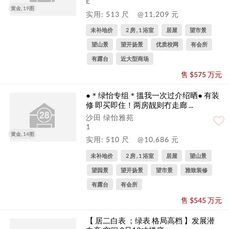
E
黄金, 19图
实用: 513 尺
@11,209 元
未补地价
2 房 , 1 浴室
居屋
望市景
望山景
望开扬景
优质校网
有会所
有露台
近大型商场
售 $575 万元
●＊绿怡专组＊搵我一次过介绍晒● 有装
修 即买即住！两房靓则冇走廊 ...
沙田 绿怡雅苑
1
黄金, 14图
实用: 510 尺
@10,686 元
未补地价
2 房 , 1 浴室
居屋
望山景
望园景
望开扬景
望市景
雅致装修
有露台
有会所
售 $545 万元
【 居二白表 ；绿表 格局高档 】发展潜