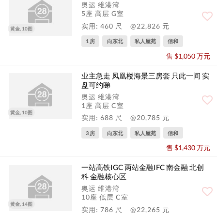
奥运 维港湾
5座 高层 G室
实用: 460 尺
@22,826 元
黄金, 10图
1 房
向东北
私人屋苑
信和
售 $1,050 万元
业主急走 凤凰楼海景三房套 只此一间 实
盘可约睇
奥运 维港湾
1座 高层 C室
黄金, 10图
实用: 688 尺
@20,785 元
3 房
向东北
私人屋苑
信和
售 $1,430 万元
一站高铁IGC 两站金融IFC 南金融 北创
科 金融核心区
奥运 维港湾
10座 低层 C室
黄金, 14图
实用: 786 尺
@22,265 元