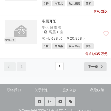
3 房
向西北
私人屋苑
信和
价格面议
高层开阳
奥运 维港湾
1座 高层 C室
实用: 688 尺
@20,858 元
黄金, 7图
3 房
向西南
私人屋苑
信和
售 $1,435 万元
1
1
下一页
联络我们
关于我们
服务条款
私隐政策
@ Copyright 2026 28Hse LTD All rights reserved.