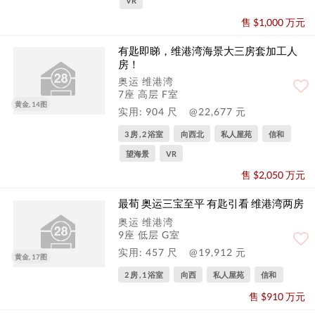
VR
售 $1,000 万元
有匙即睇，维港湾海景大三房套加工人
房！
奥运 维港湾
7座 高层 F室
黄金, 14图
实用: 904 尺
@22,677 元
3 房 , 2 浴室
向西北
私人屋苑
信和
望海景
VR
售 $2,050 万元
最荀 奥运三宝至平 有匙引看 维港湾两房
奥运 维港湾
9座 低层 G室
实用: 457 尺
@19,912 元
黄金, 17图
2 房 , 1 浴室
向西
私人屋苑
信和
售 $910 万元