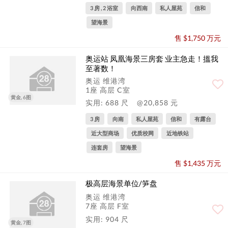
3 房 , 2 浴室
向西南
私人屋苑
信和
望海景
售 $1,750 万元
奥运站 凤凰海景三房套 业主急走！搵我
至著数！
奥运 维港湾
1座 高层 C室
黄金, 6图
实用: 688 尺
@20,858 元
3 房
向南
私人屋苑
信和
有露台
近大型商场
优质校网
近地铁站
连套房
望海景
售 $1,435 万元
极高层海景单位/笋盘
奥运 维港湾
7座 高层 F室
实用: 904 尺
黄金, 7图