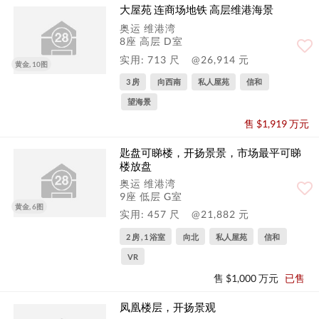
大屋苑 连商场地铁 高层维港海景
奥运 维港湾
8座 高层 D室
实用: 713 尺
@26,914 元
黄金, 10图
3 房
向西南
私人屋苑
信和
望海景
售 $1,919 万元
匙盘可睇楼，开扬景景，市场最平可睇
楼放盘
奥运 维港湾
9座 低层 G室
黄金, 6图
实用: 457 尺
@21,882 元
2 房 , 1 浴室
向北
私人屋苑
信和
VR
售 $1,000 万元
已售
凤凰楼层，开扬景观