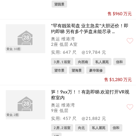
望园景
售 $960 万元
*罕有靓装荀盘 业主急卖*大胆还价！即
约即睇 另有多个笋盘未能尽录 ...
奥运 维港湾
2座 低层 A室
黄金, 10图
实用: 647 尺
@19,784 元
3 房 , 1 浴室
向西南
私人屋苑
信和
望市景
望海景
豪华装修
售 $1,280 万元
笋！9xx万！！有匙即睇.欢迎打开VR视
察室内
奥运 维港湾
9座 低层
黄金, 2图
实用: 457 尺
@21,882 元
2 房 , 2 浴室
向北
私人屋苑
信和