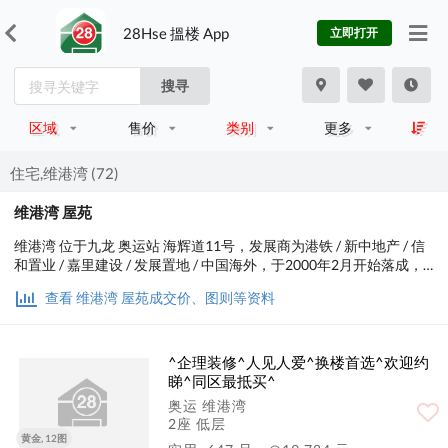
28Hse 搵楼 App
立即打开
搜寻
区域
售价
类别
更多
住宅,维港湾 (72)
维港湾 屋苑
维港湾 位于九龙 奥运站 海辉道11号，发展商为港铁 / 新中地产 / 信
和置业 / 嘉里建设 / 发展置地 / 中国海外，于2000年2月开始落成，
由9座楼宇组成，共有2,314个单位。实用面积为457至1,891平方
查看 维港湾 屋苑成交价、图则等资料
尺，屋苑内设有会所、泳池、儿童设施、运动设施、美容/保健；交
通便利，步行至港铁时间约1分钟，小学校网在32区，中学校区在油
尖旺。
^企理装修^人见人爱^换楼首选^欢迎约
睇^同区最抵买^
奥运 维港湾
2座 低层
黄金, 12图