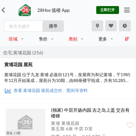
28Hse 搵楼 App
立即打开
搜寻
区域
售价
类别
更多
住宅,黄埔花园 (256)
黄埔花园 屋苑
黄埔花园 位于九龙 黄埔 必嘉街121号，发展商为和记黄埔，于1985
年12月开始落成，屋苑分为10期，由88座楼宇组成，共有10,285个
单位。实用面积为288至1,719平方尺，屋苑内设有会所、泳池、儿
查看 黄埔花园 屋苑成交价、图则等资料
童设施、运动设施、娱乐设施、餐饮设施；交通便利，步行至港铁时
间约8分钟，小学校网在35区，中学校区在九龙城。
(独家) 中层开扬内园 吉之岛上盖 交吉有
楼睇
黄埔 黄埔花园
第五期 6座 中层 D室
黄金, 11图