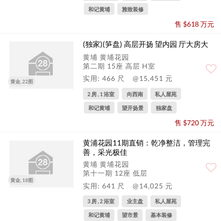
和记黄埔
雅致装修
售 $618 万元
(独家)(笋盘) 高层开扬 望内园 厅大房大
黄埔 黄埔花园
第二期 15座 高层 H室
实用: 466 尺
@15,451 元
黄金, 22图
2 房 , 1 浴室
向西南
私人屋苑
和记黄埔
望开扬景
独家盘
售 $720 万元
黄浦花园11期直销：乾净整洁，管理完
善，采光极佳
黄埔 黄埔花园
第十一期 12座 低层
黄金, 18图
实用: 641 尺
@14,025 元
3 房 , 2 浴室
业主盘
私人屋苑
和记黄埔
望市景
基本装修