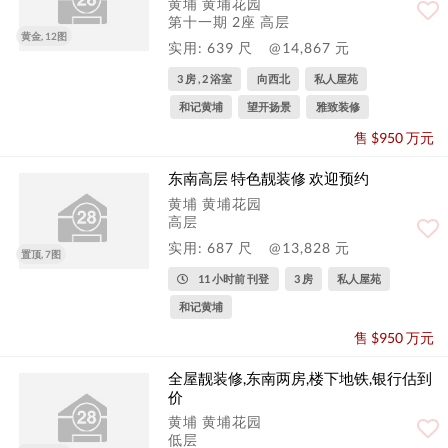
黄埔 黄埔花园
第十一期 2座 高层
黄金, 12图
实用: 639 尺
@14,867 元
3 房 , 2 浴室
向西北
私人屋苑
和记黄埔
望开扬景
雅致装修
售 $950 万元
东南高层 特色靓装修 欢迎预约
黄埔 黄埔花园
高层
实用: 687 尺
@13,828 元
置顶, 7图
11 小时前 刊登
3 房
私人屋苑
和记黄埔
售 $950 万元
全屋靓装修,东南两房,楼下地铁,银行估到
价
黄埔 黄埔花园
低层