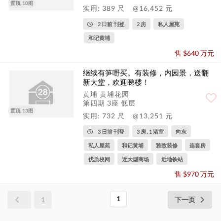
置顶, 10图
实用: 389 尺
@16,452 元
2 日前 刊登
2 房
私人屋苑
和记黄埔
售 $640 万元
继续有笋嘢买。有装修，内园景，送翻
新大堂，欢迎睇楼！
黄埔 黄埔花园
第四期 3座 低层
置顶, 13图
实用: 732 尺
@13,251 元
3 日前 刊登
3 房 , 1 浴室
向东
私人屋苑
和记黄埔
雅致装修
连套房
优质校网
近大型商场
近地铁站
售 $970 万元
1
1
下一页