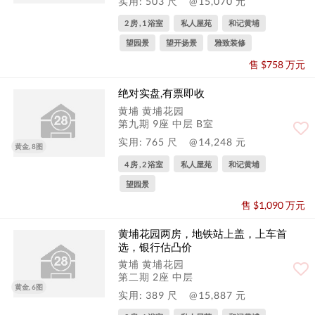
实用: 503 尺
@15,070 元
2 房 , 1 浴室
私人屋苑
和记黄埔
望园景
望开扬景
雅致装修
售 $758 万元
绝对实盘,有票即收
黄埔 黄埔花园
第九期 9座 中层 B室
实用: 765 尺
@14,248 元
黄金, 8图
4 房 , 2 浴室
私人屋苑
和记黄埔
望园景
售 $1,090 万元
黄埔花园两房，地铁站上盖，上车首
选，银行估凸价
黄埔 黄埔花园
第二期 2座 中层
黄金, 6图
实用: 389 尺
@15,887 元