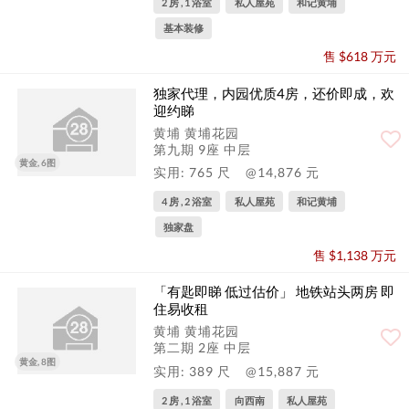
2 房 , 1 浴室
私人屋苑
和记黄埔
基本装修
售 $618 万元
独家代理，内园优质4房，还价即成，欢
迎约睇
黄埔 黄埔花园
第九期 9座 中层
黄金, 6图
实用: 765 尺
@14,876 元
4 房 , 2 浴室
私人屋苑
和记黄埔
独家盘
售 $1,138 万元
「有匙即睇 低过估价」 地铁站头两房 即
住易收租
黄埔 黄埔花园
第二期 2座 中层
黄金, 8图
实用: 389 尺
@15,887 元
2 房 , 1 浴室
向西南
私人屋苑