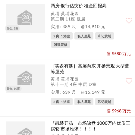
两房 银行估突价 租金回报高
黄埔 黄埔花园
第二期 11座 低层
实用: 389 尺
@14,910 元
黄金, 5图
2 房 , 1 浴室
私人屋苑
和记黄埔
雅致装修
售 $580 万元
［实盘有匙］高层向东 开扬景观 大型蓝
筹屋苑
黄埔 黄埔花园
第十一期 4座 中层 D室
黄金, 10图
实用: 639 尺
@15,149 元
3 房 , 1 浴室
私人屋苑
和记黄埔
售 $968 万元
「靓装开扬」市场缺盘 1000万内优质三
房套 市场难求！！！！