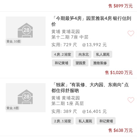
售 $899 万元
「今期最笋4房」园景雅装4房 银行估到
价
黄埔 黄埔花园
第十二期 7座 中层
黄金, 10图
实用: 729 尺
@13,992 元
4 房 , 2 浴室
向东北
私人屋苑
和记黄埔
望园景
雅致装修
售 $1,020 万元
「独家」”有装修、大内园、东南向” 点
都住得舒服啲
黄埔 黄埔花园
第二期 1座 高层
黄金, 8图
实用: 389 尺
@16,401 元
2 房 , 1 浴室
私人屋苑
和记黄埔
售 $638 万元