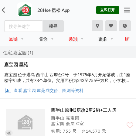
28Hse 搵楼 App
立即打开
搜寻
区域
售价
类别
更多
住宅,嘉宝园 (1)
嘉宝园 屋苑
嘉宝园 位于港岛 西半山 西摩台2号，于1975年6月开始落成，由1座
楼宇组成，共有78个单位。实用面积为242至755平方尺，小学校网
在11区，中学校区在中西区。
查看 嘉宝园 屋苑成交价、图则等资料
西半山原则3房改2房2厕+工人房
西半山 嘉宝园
嘉宝园 低层 C室
实用: 755 尺
@14,570 元
9图