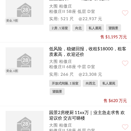
大围 柏傲庄
柏傲庄II 5B座 低层 D室
实用: 521 尺
@22,937 元
黄金, 9图
2 房 , 1 浴室
向北
私人屋苑
望园景
售 $1,195 万元
低风险，稳健回报，收租$18000，租客
质素高，欢迎还价
大围 柏傲庄
柏傲庄II 6B座 中层 D室
黄金, 6图
实用: 266 尺
@23,308 元
开放式间隔 , 1 浴室
向西北
私人屋苑
望园景
售 $620 万元
园景2房梗厨 11xx万｜业主急走求售 欢
迎议价 交吉可睇楼
大围 柏傲庄
柏傲庄II 5B座 低层 D室