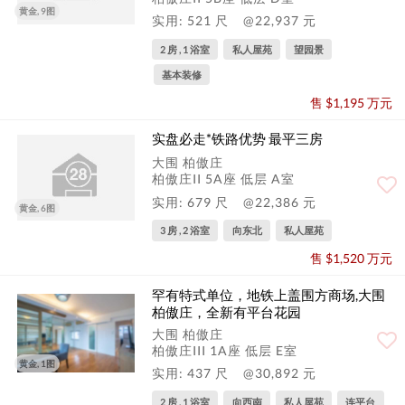
黄金, 9图
实用: 521 尺
@22,937 元
2 房 , 1 浴室
私人屋苑
望园景
基本装修
售 $1,195 万元
实盘必走*铁路优势 最平三房
大围 柏傲庄
柏傲庄II 5A座 低层 A室
实用: 679 尺
@22,386 元
黄金, 6图
3 房 , 2 浴室
向东北
私人屋苑
售 $1,520 万元
罕有特式单位，地铁上盖围方商场,大围
柏傲庄，全新有平台花园
大围 柏傲庄
柏傲庄III 1A座 低层 E室
黄金, 1图
实用: 437 尺
@30,892 元
2 房 , 1 浴室
向西南
私人屋苑
连平台