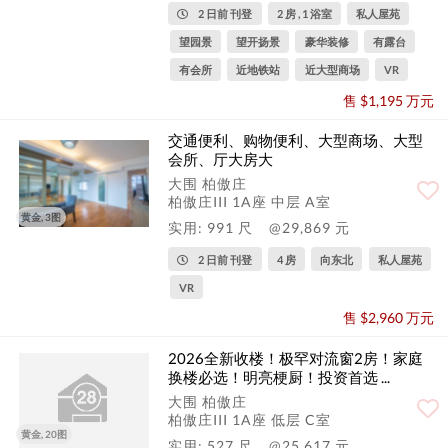
2 日前 刊登
2 房 , 1 浴室
私人屋苑
望园景
望开扬景
豪华装修
有露台
有会所
近地铁站
近大型商场
VR
售 $1,195 万元
交通便利、购物便利、大型商场、大型
会所、厅大房大
大围 柏傲庄
柏傲庄III 1A座 中层 A室
黄金, 3图
实用: 991 尺
@29,869 元
2 日前 刊登
4 房
向东北
私人屋苑
VR
售 $2,960 万元
2026全新收楼！极罕对流窗2房！家庭
换楼必选！明亮梗厨！投资首选 ...
大围 柏傲庄
柏傲庄III 1A座 低层 C室
黄金, 20图
实用: 527 尺
@25,617 元