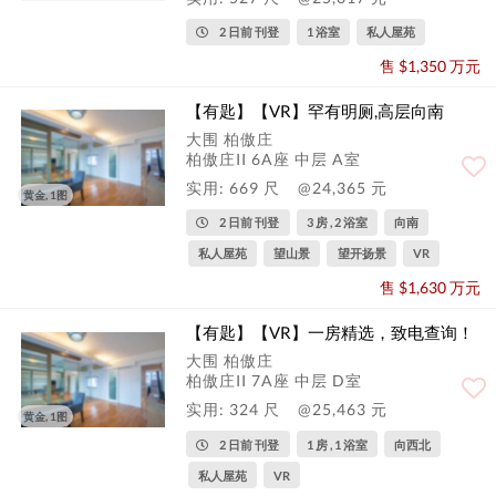
2 日前 刊登
1 浴室
私人屋苑
售 $1,350 万元
【有匙】【VR】罕有明厕,高层向南
大围 柏傲庄
柏傲庄II 6A座 中层 A室
实用: 669 尺
@24,365 元
黄金, 1图
2 日前 刊登
3 房 , 2 浴室
向南
私人屋苑
望山景
望开扬景
VR
售 $1,630 万元
【有匙】【VR】一房精选，致电查询！
大围 柏傲庄
柏傲庄II 7A座 中层 D室
实用: 324 尺
@25,463 元
黄金, 1图
2 日前 刊登
1 房 , 1 浴室
向西北
私人屋苑
VR