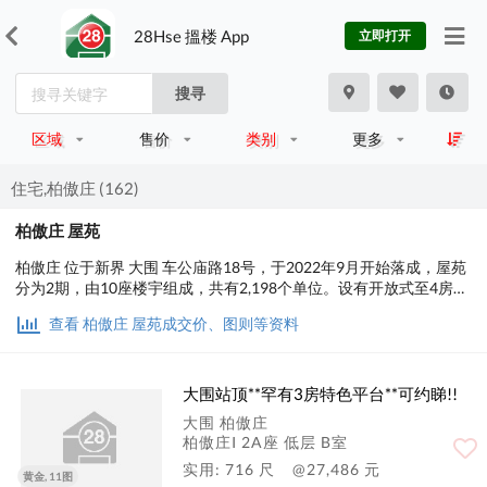
28Hse 搵楼 App
立即打开
搜寻
区域
售价
类别
更多
住宅,柏傲庄 (162)
柏傲庄 屋苑
柏傲庄 位于新界 大围 车公庙路18号，于2022年9月开始落成，屋苑
分为2期，由10座楼宇组成，共有2,198个单位。设有开放式至4房间
隔，实用面积为278至1,383平方尺，屋苑内设有会所、泳池、儿童
查看 柏傲庄 屋苑成交价、图则等资料
设施、运动设施、娱乐设施、餐饮设施、美容/保健、休闲区、基座
商场；交通便利，步行至港铁时间约1分钟，小学校网在88区，中学
校区在沙田。
大围站顶**罕有3房特色平台**可约睇!!
大围 柏傲庄
柏傲庄I 2A座 低层 B室
实用: 716 尺
@27,486 元
黄金, 11图