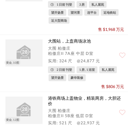
1 日前 刊登
3 房
私人屋苑
望开扬景
望河景
连平台
近地铁站
近大型商场
售 $1,968 万元
大围站，上盍商场泳池
大围 柏傲庄
柏傲庄II 7A座 中层 D室
实用: 324 尺
@24,877 元
黄金, 10图
2 日前 刊登
1 房 , 1 浴室
私人屋苑
望开扬景
豪华装修
售 $806 万元
港铁商场上盖物业，精装两房，大胆还
价
大围 柏傲庄
柏傲庄II 5B座 低层 D室
黄金, 12图
实用: 521 尺
@22,937 元