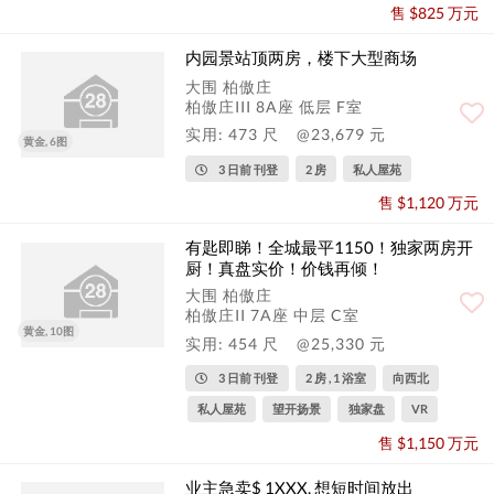
售 $825 万元
内园景站顶两房，楼下大型商场
大围 柏傲庄
柏傲庄III 8A座 低层 F室
实用: 473 尺
@23,679 元
黄金, 6图
3 日前 刊登
2 房
私人屋苑
售 $1,120 万元
有匙即睇！全城最平1150！独家两房开
厨！真盘实价！价钱再倾！
大围 柏傲庄
柏傲庄II 7A座 中层 C室
黄金, 10图
实用: 454 尺
@25,330 元
3 日前 刊登
2 房 , 1 浴室
向西北
私人屋苑
望开扬景
独家盘
VR
售 $1,150 万元
业主急卖$ 1XXX, 想短时间放出