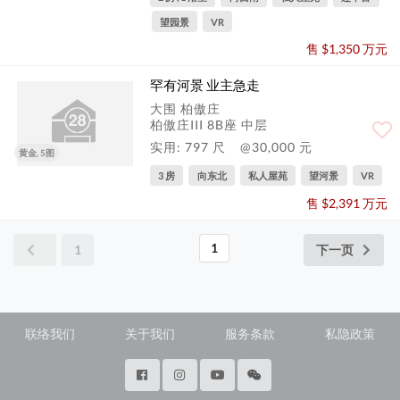
望园景
VR
售 $1,350 万元
罕有河景 业主急走
大围 柏傲庄
柏傲庄III 8B座 中层
实用: 797 尺
@30,000 元
黄金, 5图
3 房
向东北
私人屋苑
望河景
VR
售 $2,391 万元
1
1
下一页
联络我们
关于我们
服务条款
私隐政策