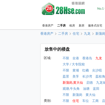
No.
香港房产
二手房
租房
新房
服务式住宅
香港房产
二手房
住宅
九龙
新蒲岗
放售中的楼盘
区域:
不限
全港
香港岛
九龙
大学 / 大专院校
不限
黄埔
红磡
尖沙咀
荔景
美孚
长沙湾
荔枝
新蒲岗,黄大仙
启德
九龙
观塘,牛头角
油塘
蓝田
不限
新蒲岗
黄大仙
类别:
不限
住宅
车位
工商