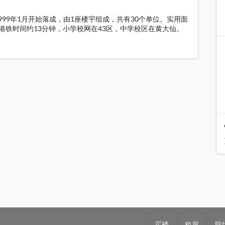
1999年1月开始落成，由1座楼宇组成，共有30个单位。实用面
至港铁时间约13分钟，小学校网在43区，中学校区在黄大仙。
料
买楼
租屋
联