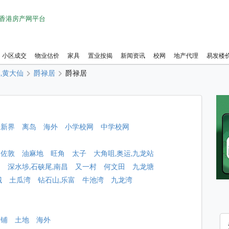
1 香港房产网平台
小区成交
物业估价
家具
置业按揭
新闻资讯
校网
地产代理
易发楼
,黄大仙
爵禄居
爵禄居
新界
离岛
海外
小学校网
中学校网
佐敦
油麻地
旺角
太子
大角咀,奥运,九龙站
角
深水埗,石硖尾,南昌
又一村
何文田
九龙塘
城
土瓜湾
钻石山,乐富
牛池湾
九龙湾
店铺
土地
海外