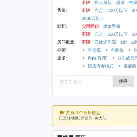
不限
私人屋苑
居屋
村
售价:
不限
自定
200万以下
2
2000万以上
面积:
实用面积
建筑面积
不限
自定
300尺以下
30
房间数量:
不限
开放式间隔
1房
2
标签:
有景观
有装修
更多:
座向(客厅)
业主或代
厨房煮食模式
发展商
搜寻
共有 0 个放售楼盘
已选择地区: 新蒲岗, 黄大仙