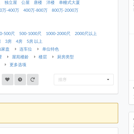
屋
独立屋
公屋
唐楼
洋楼
单幢式大厦
00万-400万
400万-800万
800万-2000万
0-500尺
500-1000尺
1000-2000尺
2000尺以上
房
3房
4房
5房 以上
独家盘
连车位
单位特色
理
屋苑楼龄
楼层
厨房类型
更多选项
排序