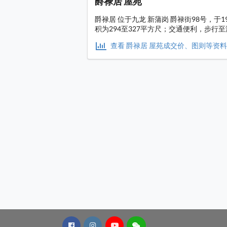
爵禄居 屋苑
爵禄居 位于九龙 新蒲岗 爵禄街98号，于
积为294至327平方尺；交通便利，步行
查看 爵禄居 屋苑成交价、图则等资