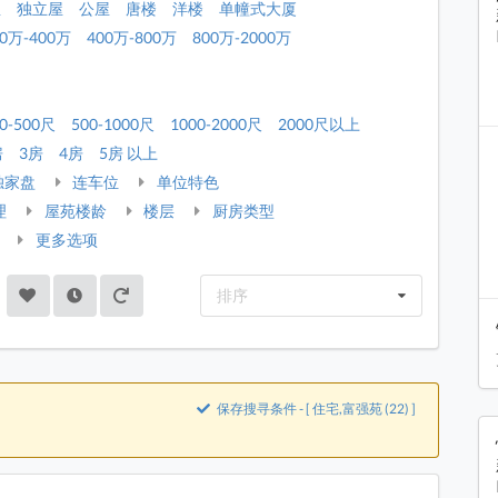
屋
独立屋
公屋
唐楼
洋楼
单幢式大厦
00万-400万
400万-800万
800万-2000万
0-500尺
500-1000尺
1000-2000尺
2000尺以上
房
3房
4房
5房 以上
独家盘
连车位
单位特色
理
屋苑楼龄
楼层
厨房类型
更多选项
排序
保存搜寻条件 - [ 住宅,富强苑 (22) ]