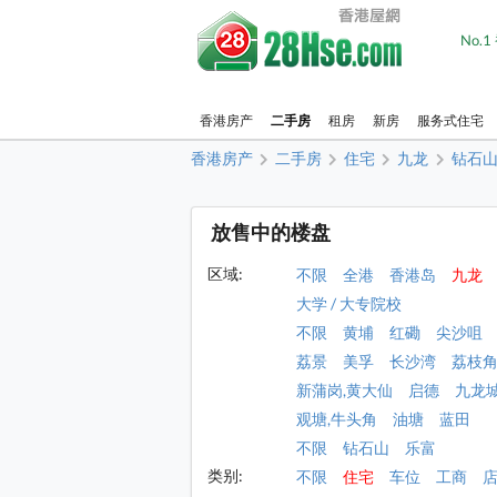
No.
香港房产
二手房
租房
新房
服务式住宅
香港房产
二手房
住宅
九龙
钻石山
放售中的楼盘
区域:
不限
全港
香港岛
九龙
大学 / 大专院校
不限
黄埔
红磡
尖沙咀
荔景
美孚
长沙湾
荔枝
新蒲岗,黄大仙
启德
九龙
观塘,牛头角
油塘
蓝田
不限
钻石山
乐富
类别:
不限
住宅
车位
工商