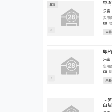
罕有
置顶
乐富
实用面
君
8
未补
即约
乐富
实用面
世
5
未补
～笋
白居