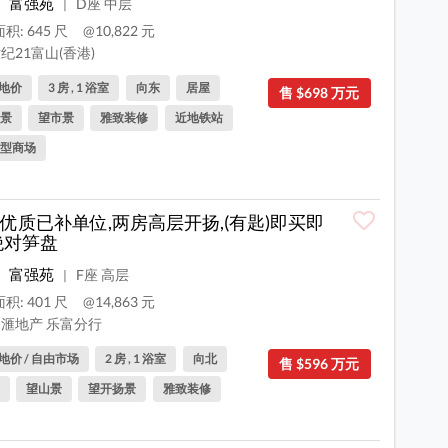
富强苑
D座 中层
|
积: 645 尺
@10,822 元
纪21富山(香港)
地价
3 房 , 1 浴室
向东
居屋
售 $698 万元
景
望市景
雅致装修
近地铁站
型商场
优质已补单位,两房高层开扬,(有匙)即买即
绝对笋盘
富强苑
F座 高层
|
积: 401 尺
@14,863 元
滙地产 乐富分行
地价 / 自由市场
2 房 , 1 浴室
向北
售 $596 万元
望山景
望开扬景
雅致装修