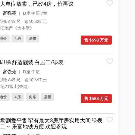
大单位放卖，已改4房，价再议
富强苑
D座 中层 7室
|
积: 645 尺
@10,822 元
汇地产《大本型》
地价
4 房
居屋
售 $698 万元
即睇 舒适靓装 白居二/绿表
富强苑
D座 中层
|
积: 645 尺
@10,667 元
纪21富山(香港)
地价
4 房
向东
居屋
售 $688 万元
盘割爱平售 罕有最大3房厅房实用大间 绿表
二～ 乐富地铁方便 欢迎参观