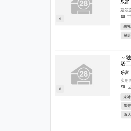
乐富
建筑面
世
6
未补
望开
～独
居二
乐富
实用面
世
8
未补
望开
近大