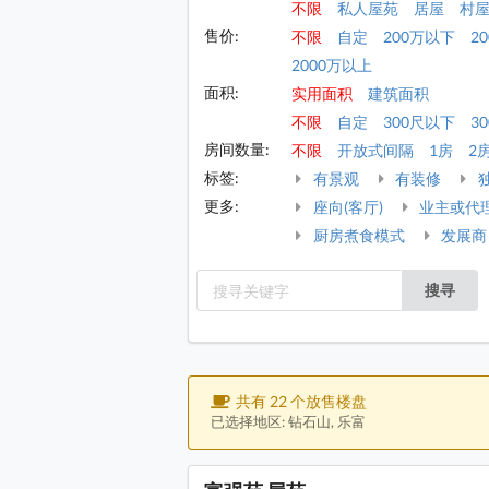
不限
私人屋苑
居屋
村
售价:
不限
自定
200万以下
2
2000万以上
面积:
实用面积
建筑面积
不限
自定
300尺以下
30
房间数量:
不限
开放式间隔
1房
2
标签:
有景观
有装修
更多:
座向(客厅)
业主或代
厨房煮食模式
发展商
搜寻
共有 22 个放售楼盘
已选择地区: 钻石山, 乐富