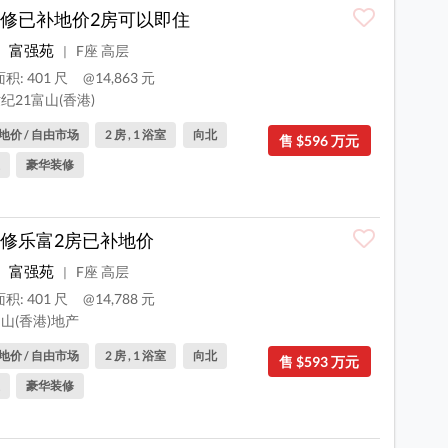
修已补地价2房可以即住
富强苑
F座 高层
|
积: 401 尺
@14,863 元
纪21富山(香港)
地价 / 自由市场
2 房 , 1 浴室
向北
售 $596 万元
豪华装修
修乐富2房已补地价
富强苑
F座 高层
|
积: 401 尺
@14,788 元
山(香港)地产
地价 / 自由市场
2 房 , 1 浴室
向北
售 $593 万元
豪华装修