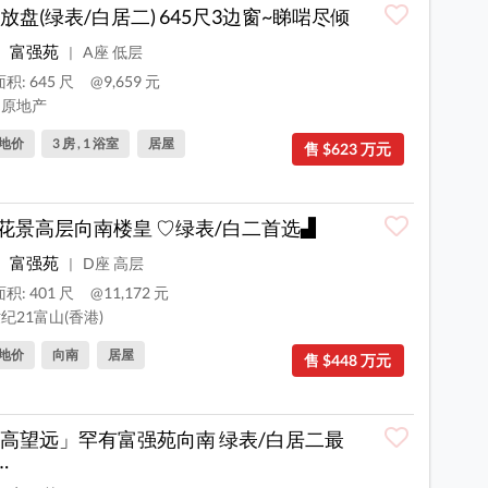
放盘(绿表/白居二) 645尺3边窗~睇啱尽倾
富强苑
A座 低层
|
积: 645 尺
@9,659 元
原地产
地价
3 房 , 1 浴室
居屋
售 $623 万元
花景高层向南楼皇 ♡绿表/白二首选▟
富强苑
D座 高层
|
积: 401 尺
@11,172 元
纪21富山(香港)
地价
向南
居屋
售 $448 万元
高望远」罕有富强苑向南 绿表/白居二最
…