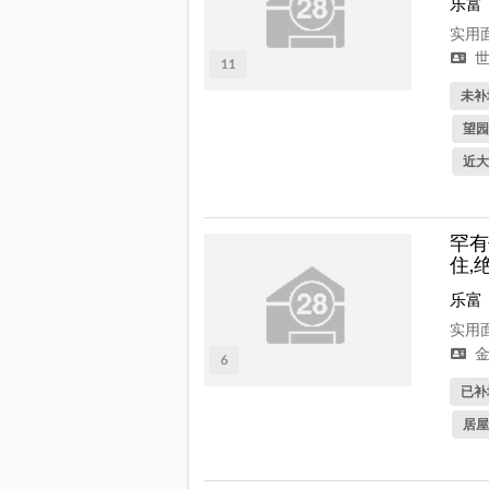
乐富
实用面
世
11
未补
望园
近大
罕有
住,
乐富
实用面
金
6
已补
居屋