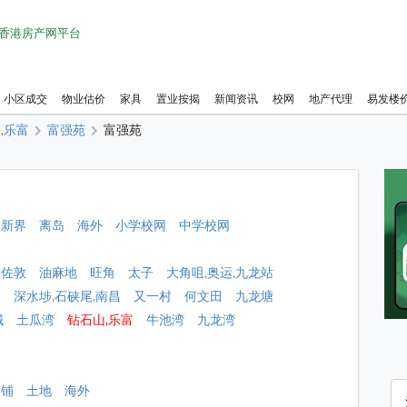
1 香港房产网平台
小区成交
物业估价
家具
置业按揭
新闻资讯
校网
地产代理
易发楼
,乐富
富强苑
富强苑
新界
离岛
海外
小学校网
中学校网
佐敦
油麻地
旺角
太子
大角咀,奥运,九龙站
角
深水埗,石硖尾,南昌
又一村
何文田
九龙塘
城
土瓜湾
钻石山,乐富
牛池湾
九龙湾
店铺
土地
海外