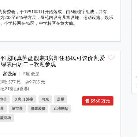
商为房委会，于1991年1月开始落成，由6座楼宇组成，共有
积为233至645平方尺，屋苑内设有儿童设施、运动设施、娱乐
，小学校网在43区，中学校区在黄大仙。
料
平呢间真笋盘 靓装3房即住 移民可议价 割爱
 绿表白居二～欢迎参观
富强苑
F座 低层
|
积: 577 尺
@9,705 元
纪21富山(香港)
地价
3 房 , 1 浴室
向东
居屋
售 $560 万元
景
望市景
雅致装修
近地铁站
型商场