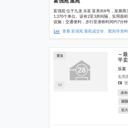
富强苑 屋苑
富强苑 位于九龙 乐富 富美街8号，发展
1,370个单位。设有2至3房间隔，实用面
设施；交通便利，步行至港铁时间约7分钟
查看 富强苑 屋苑成交价、图则等资
～最
置顶
平卖
乐富
实用面
世
13
未补
望园
近大