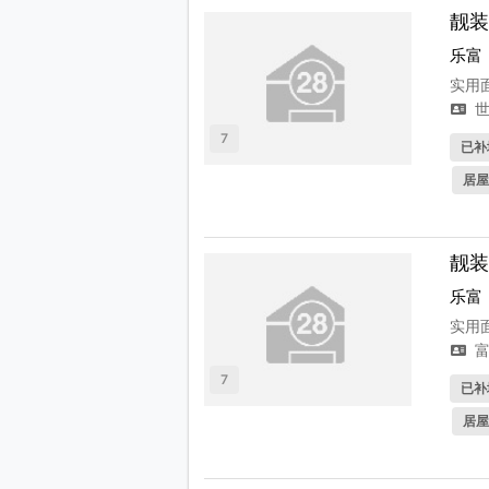
靓装
乐富
实用面
世
7
已补
居屋
靓装
乐富
实用面
富
7
已补
居屋