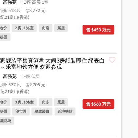
富强苑
D座 高层 1室
|
积: 513 尺
@8,772 元
纪21富山(香港)
地价
2 房 , 1 浴室
向南
居屋
售 $450 万元
扬景
家靓装平售真笋盘 大间3房靓装即住 绿表白
～乐富地铁方便 欢迎参观
富强苑
F座 低层
|
积: 577 尺
@9,705 元
纪21富山(香港)
地价
3 房 , 1 浴室
向东
居屋
售 $560 万元
扬景
望市景
雅致装修
近地铁站
型商场