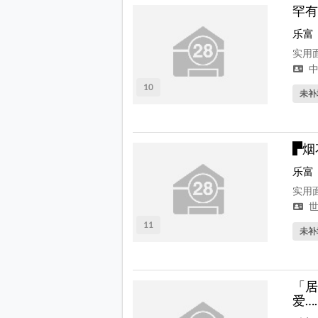
罕有
乐富
实用面
中
10
未补
▛烟
乐富
实用面
世
11
未补
「居
爱…