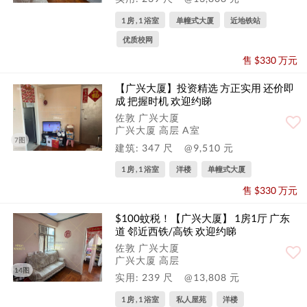
1 房 , 1 浴室
单幢式大厦
近地铁站
优质校网
售 $330 万元
【广兴大厦】投资精选 方正实用 还价即
成 把握时机 欢迎约睇
佐敦 广兴大厦
广兴大厦 高层 A室
7图
建筑: 347 尺
@9,510 元
1 房 , 1 浴室
洋楼
单幢式大厦
售 $330 万元
$100蚊税！【广兴大厦】 1房1厅 广东
道 邻近西铁/高铁 欢迎约睇
佐敦 广兴大厦
广兴大厦 高层
14图
实用: 239 尺
@13,808 元
1 房 , 1 浴室
私人屋苑
洋楼