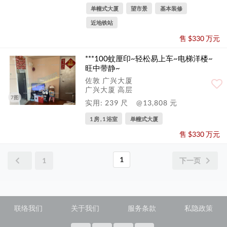
单幢式大厦
望市景
基本装修
近地铁站
售 $330 万元
***100蚊厘印~轻松易上车~电梯洋楼~
旺中带静~
佐敦 广兴大厦
广兴大厦 高层
7图
实用: 239 尺
@13,808 元
1 房 , 1 浴室
单幢式大厦
售 $330 万元
1
1
下一页
联络我们
关于我们
服务条款
私隐政策