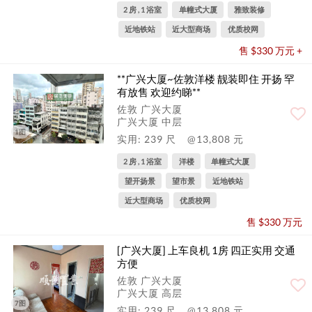
2 房 , 1 浴室
单幢式大厦
雅致装修
近地铁站
近大型商场
优质校网
售 $330 万元 +
**广兴大厦~佐敦洋楼 靓装即住 开扬 罕
有放售 欢迎约睇**
佐敦 广兴大厦
广兴大厦 中层
1图
实用: 239 尺
@13,808 元
2 房 , 1 浴室
洋楼
单幢式大厦
望开扬景
望市景
近地铁站
近大型商场
优质校网
售 $330 万元
[广兴大厦] 上车良机 1房 四正实用 交通
方便
佐敦 广兴大厦
广兴大厦 高层
7图
实用: 239 尺
@13,808 元