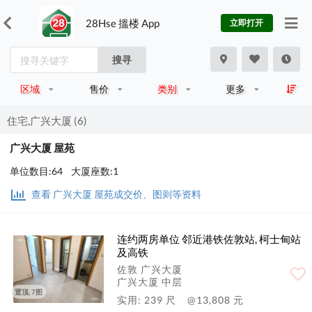
28Hse 搵楼 App
立即打开
搜寻
区域
售价
类别
更多
住宅,广兴大厦 (6)
广兴大厦 屋苑
单位数目:64 大厦座数:1
查看 广兴大厦 屋苑成交价、图则等资料
连约两房单位 邻近港铁佐敦站, 柯士甸站
及高铁
佐敦 广兴大厦
广兴大厦 中层
置顶, 7图
实用: 239 尺
@13,808 元