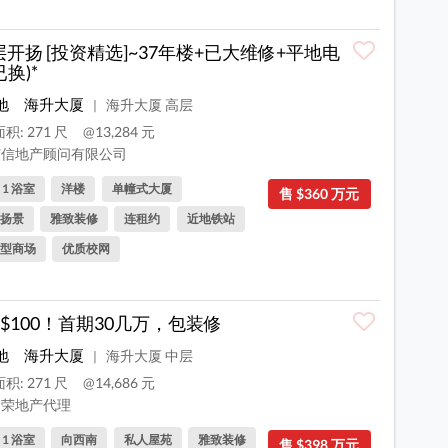
层开扬 [投资精选]~37年楼+已大维修+平地电
已换)*
地
海升大厦
海升大厦 高层
|
积: 271 尺
@13,284 元
信地产顾问有限公司
, 1 浴室
洋楼
单幢式大厦
售 $360 万元
扬景
雅致装修
连租约
近地铁站
型商场
优质校网
$100！首期30几万，包装修
地
海升大厦
海升大厦 中层
|
积: 271 尺
@14,686 元
荣地产代理
, 1 浴室
向西南
私人屋苑
雅致装修
售 $398 万元