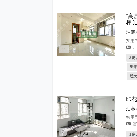
*高
梯 (
油麻
实用面
广
11
2 房 
望开
近大
印花
油麻
实用面
富
7
1 房 