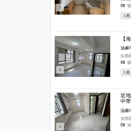
骏
7
1 房 
【海
油麻
实用面
骏
8
1 房 
近地
中带
油麻
实用面
油
6