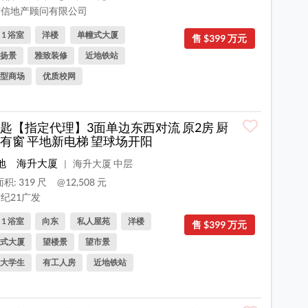
信地产顾问有限公司
, 1 浴室
洋楼
单幢式大厦
售 $399 万元
扬景
雅致装修
近地铁站
型商场
优质校网
匙【指定代理】3面单边东西对流 原2房 厨
有窗 平地新电梯 望球场开阳
地
海升大厦
海升大厦 中层
|
积: 319 尺
@12,508 元
纪21广发
, 1 浴室
向东
私人屋苑
洋楼
售 $399 万元
式大厦
望楼景
望市景
大学生
有工人房
近地铁站