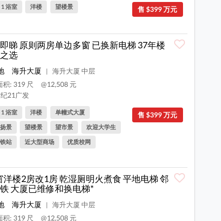
, 1 浴室
洋楼
望楼景
售 $399 万元
即睇 原则两房单边多窗 已换新电梯 37年楼
之选
地
海升大厦
海升大厦 中层
|
积: 319 尺
@12,508 元
纪21广发
, 1 浴室
洋楼
单幢式大厦
售 $399 万元
扬景
望楼景
望市景
欢迎大学生
铁站
近大型商场
优质校网
窗洋楼2房改1房 乾湿厕明火煮食 平地电梯 邻
铁 大厦已维修和换电梯*
地
海升大厦
海升大厦 中层
|
积: 319 尺
@12,508 元