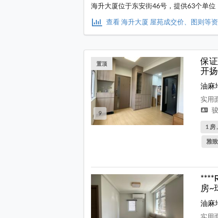
海升大厦位于东安街46号，提供63个单位，
查看 海升大厦 屋苑成交价、图则等
保证
置顶
开扬
油麻
实用面
骏
9
1 房 
雅致
**
房~
油麻
实用面