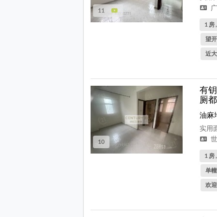
广
11
1 房 
望开
近大
有钥
厕都
油麻
实用面
世
10
1 房 
单幢
欢迎