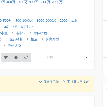
00万-400万
400万-800万
800万-2000万
0-500尺
500-1000尺
1000-2000尺
2000尺以上
房
3房
4房
5房 以上
独家盘
连车位
单位特色
理
屋苑楼龄
楼层
厨房类型
更多选项
排序
保存搜寻条件 - [ 住宅,海升大厦 (12) ]