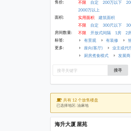
售价:
不限
自定
200万以下
2
2000万以上
面积:
实用面积
建筑面积
不限
自定
300尺以下
30
房间数量:
不限
开放式间隔
1房
2
标签:
有景观
有装修
更多:
座向(客厅)
业主或代
厨房煮食模式
发展商
搜寻
共有 12 个放售楼盘
已选择地区: 油麻地
海升大厦 屋苑