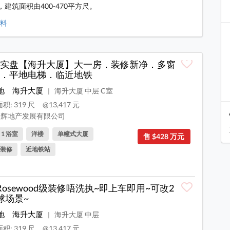
建筑面积由400-470平方尺。
资料
实盘【海升大厦】大一房．装修新净．多窗
．平地电梯．临近地铁
地
海升大厦
海升大厦 中层 C室
|
积: 319 尺
@13,417 元
辉地产发展有限公司
, 1 浴室
洋楼
单幢式大厦
售 $428 万元
装修
近地铁站
**Rosewood级装修唔洗执~即上车即用~可改2
球场景~
地
海升大厦
海升大厦 中层
|
积: 319 尺
@13,417 元