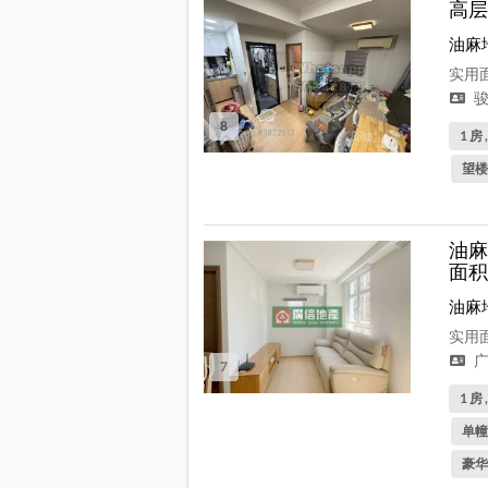
高层
油麻
实用面
骏
8
1 房 
望楼
油麻
面积
油麻
实用面
广
7
1 房 
单幢
豪华