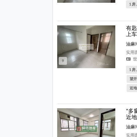
1 房 
有匙
上车
油麻
实用面
世
9
1 房 
望开
近地
*多
近地
油麻
实用面