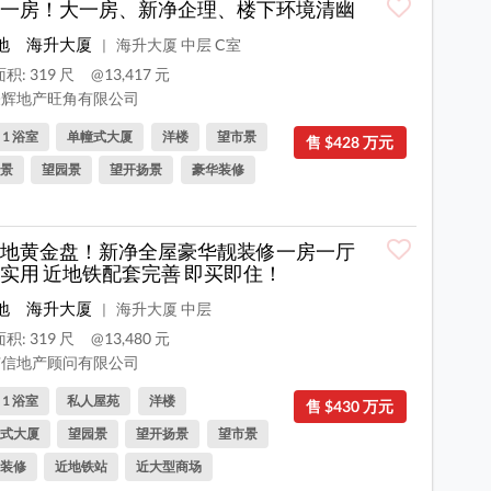
一房！大一房、新净企理、楼下环境清幽
地
海升大厦
海升大厦 中层 C室
|
积: 319 尺
@13,417 元
辉地产旺角有限公司
, 1 浴室
单幢式大厦
洋楼
望市景
售 $428 万元
景
望园景
望开扬景
豪华装修
地黄金盘！新净全屋豪华靓装修一房一厅
实用 近地铁配套完善 即买即住！
地
海升大厦
海升大厦 中层
|
积: 319 尺
@13,480 元
信地产顾问有限公司
, 1 浴室
私人屋苑
洋楼
售 $430 万元
式大厦
望园景
望开扬景
望市景
装修
近地铁站
近大型商场