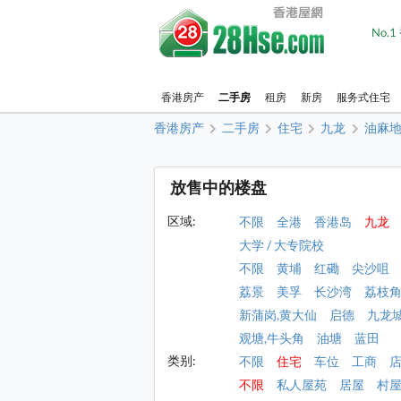
No.
香港房产
二手房
租房
新房
服务式住宅
香港房产
二手房
住宅
九龙
油麻
放售中的楼盘
区域:
不限
全港
香港岛
九龙
大学 / 大专院校
不限
黄埔
红磡
尖沙咀
荔景
美孚
长沙湾
荔枝
新蒲岗,黄大仙
启德
九龙
观塘,牛头角
油塘
蓝田
类别:
不限
住宅
车位
工商
不限
私人屋苑
居屋
村