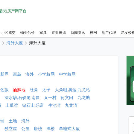
1 香港房产网平台
小区成交
物业估价
家具
置业按揭
新闻资讯
校网
地产代理
易发楼
地
海升大厦
海升大厦
新界
离岛
海外
小学校网
中学校网
佐敦
油麻地
旺角
太子
大角咀,奥运,九龙站
角
深水埗,石硖尾,南昌
又一村
何文田
九龙塘
城
土瓜湾
钻石山,乐富
牛池湾
九龙湾
店铺
土地
海外
屋
独立屋
公屋
唐楼
洋楼
单幢式大厦