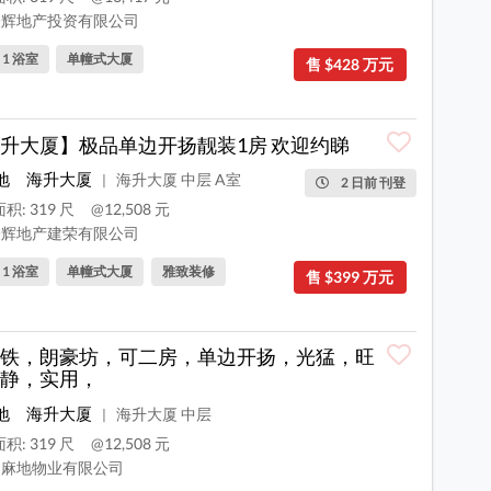
辉地产投资有限公司
, 1 浴室
单幢式大厦
售 $428 万元
升大厦】极品单边开扬靓装1房 欢迎约睇
地
海升大厦
海升大厦 中层 A室
|
2 日前 刊登
积: 319 尺
@12,508 元
辉地产建荣有限公司
, 1 浴室
单幢式大厦
雅致装修
售 $399 万元
铁，朗豪坊，可二房，单边开扬，光猛，旺
静，实用，
地
海升大厦
海升大厦 中层
|
积: 319 尺
@12,508 元
麻地物业有限公司