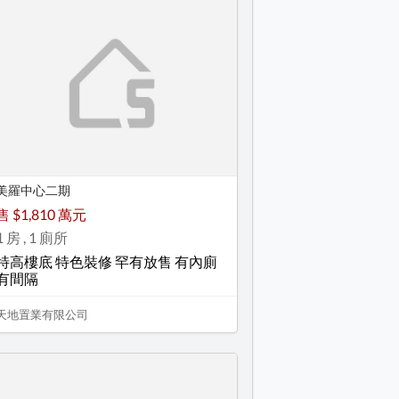
美羅中心二期
售 $1,810 萬元
1 房 , 1 廁所
特高樓底 特色裝修 罕有放售 有內廁
有間隔
天地置業有限公司