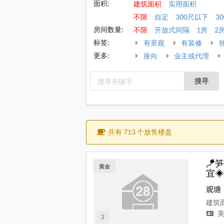
面积:
建筑面积
实用面积
不限
自定
300尺以下
30
房间数量:
不限
开放式间隔
1房
2
标签:
有景观
有装修
更多:
座向
业主或代理
搜寻
共有 713 个放售楼盘
🪁
黄金
宜◈
观塘
建筑面
美
2