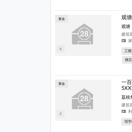
观塘
黄金
观塘
建筑面
家
6
工商
独立
一百
黄金
5X
荔枝
建筑面
利
3
写字