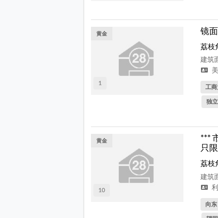
镜面
黄金
荔枝
建筑面
美
1
工商
独立
**
黄金
只限
荔枝
建筑面
利
10
向东