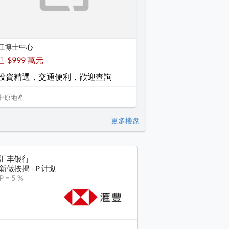
江博士中心
售 $999 萬元
投資精選，交通便利，歡迎查詢
中原地產
更多楼盘
汇丰银行
新做按揭 - P 计划
P = 5 %