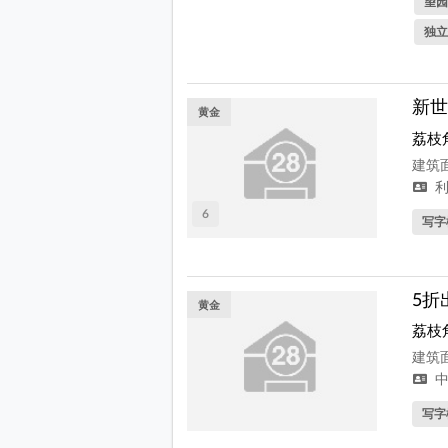
望园
独立
新世
黄金
荔枝
建筑面
利
6
写字
5折
黄金
荔枝
建筑面
中
写字