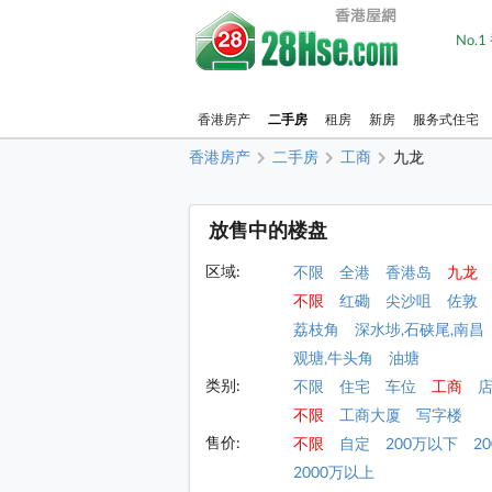
No.
香港房产
二手房
租房
新房
服务式住宅
香港房产
二手房
工商
九龙
放售中的楼盘
区域:
不限
全港
香港岛
九龙
不限
红磡
尖沙咀
佐敦
荔枝角
深水埗,石硖尾,南昌
观塘,牛头角
油塘
类别:
不限
住宅
车位
工商
不限
工商大厦
写字楼
售价:
不限
自定
200万以下
2
2000万以上