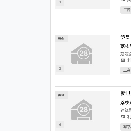
1
工商
笋盥
黄金
荔枝
建筑面
利
2
工商
新世
黄金
荔枝
建筑面
利
6
写字