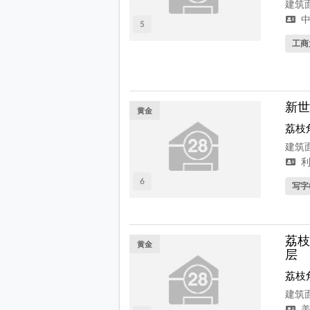
建筑面
中
5
工商
新世
黄金
荔枝
建筑面
利
6
写字
荔枝
黄金
层
荔枝
建筑面积
美