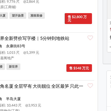
积: 9,776 尺
@2,864 元
原(工商铺)
大厦
望开扬景
雅致装修
售 $2,800 万
元
界全新劈价写字楼｜5分钟到地铁站
角
永康街83号
积: 1,015 尺
@5,399 元
嘉阁地产
楼
新世界
售 $548 万元
角名厦 全层罕有 大街靓位 全区最笋 只此一
角
半岛大厦
: 10,443 尺
@3,953 元
联物业(工商)