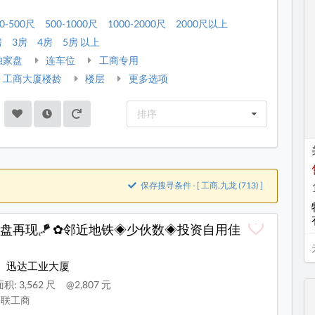
0-500尺
500-1000尺
1000-2000尺
2000尺以上
房
3房
4房
5房 以上
独家盘
连车位
工商专用
工商大厦楼龄
楼层
更多选项
排序
保存搜寻条件 - [ 工商,九龙 (713) ]
笋盘再现🪁 ✿邻近地铁◈少伙数◈投资自用佳
迅达工业大厦
积: 3,562 尺
@2,807 元
联工商