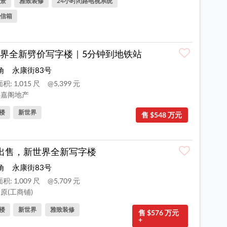
景
雅致装修
24小时闭路电视系统
信箱
界全新劈价写字楼｜5分钟到地铁站
角
永康街83号
积: 1,015 尺
@5,399 元
嘉阁地产
楼
新世界
售 $548 万元
出售，新世界全新写字楼
角
永康街83号
积: 1,009 尺
@5,709 元
原(工商铺)
楼
新世界
雅致装修
售 $576 万元
+