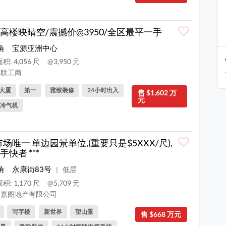
高楼映晴空/震撼价@3950/全区最平一手
角
宝源亚洲中心
积: 4,056 尺
@3,950 元
联工商
大厦
第一
雅致装修
24小时出入
售 $1,602 万
元
冷气机
* 市场唯一 单边园景单位,(重要只是$5XXX/尺),
手快者 ***
角
永康街83号
低层
|
积: 1,170 尺
@5,709 元
嘉阁地产有限公司
写字楼
新世界
望山景
售 $668 万元