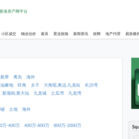
1 香港房产网平台
小区成交
物业估价
家具
置业按揭
新闻资讯
校网
地产代理
易发楼
新界
离岛
海外
油麻地
旺角
太子
大角咀,奥运,九龙站
长沙湾
新蒲岗,黄大仙
九龙城
土瓜湾
九龙湾
店铺
土地
海外
00万-400万
400万-800万
800万-2000万
Sq