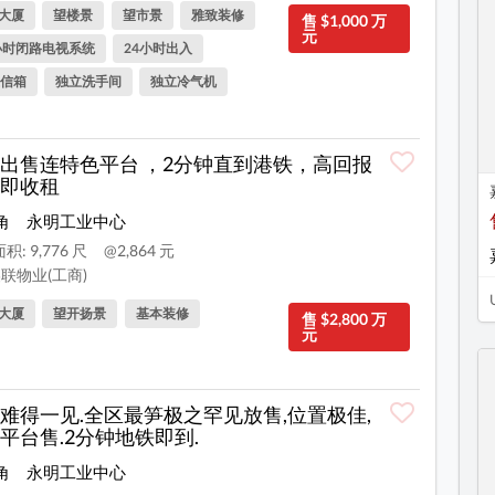
大厦
望楼景
望市景
雅致装修
售 $1,000 万
元
小时闭路电视系统
24小时出入
信箱
独立洗手间
独立冷气机
出售连特色平台 ，2分钟直到港铁，高回报
即收租
角
永明工业中心
积: 9,776 尺
@2,864 元
联物业(工商)
大厦
望开扬景
基本装修
售 $2,800 万
元
难得一见.全区最笋极之罕见放售,位置极佳,
平台售.2分钟地铁即到.
角
永明工业中心