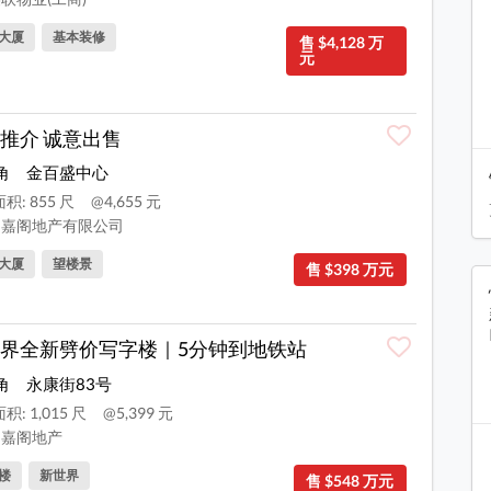
大厦
基本装修
售 $4,128 万
元
推介 诚意出售
角
金百盛中心
积: 855 尺
@4,655 元
嘉阁地产有限公司
大厦
望楼景
售 $398 万元
界全新劈价写字楼｜5分钟到地铁站
角
永康街83号
积: 1,015 尺
@5,399 元
嘉阁地产
楼
新世界
售 $548 万元