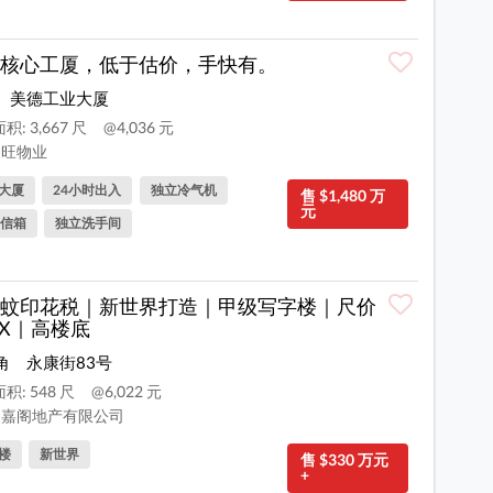
核心工厦，低于估价，手快有。
美德工业大厦
积: 3,667 尺
@4,036 元
旺物业
大厦
24小时出入
独立冷气机
售 $1,480 万
元
信箱
独立洗手间
蚊印花税｜新世界打造｜甲级写字楼｜尺价
XX｜高楼底
角
永康街83号
积: 548 尺
@6,022 元
嘉阁地产有限公司
楼
新世界
售 $330 万元
+