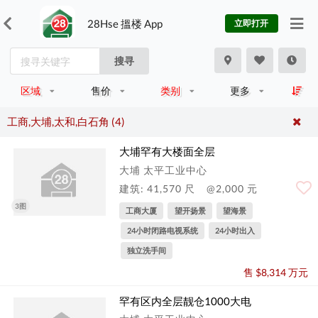
28Hse 搵楼 App
立即打开
搜寻
区域
售价
类别
更多
工商,大埔,太和,白石角 (4)
大埔罕有大楼面全层
大埔 太平工业中心
建筑: 41,570 尺
@2,000 元
3图
工商大厦
望开扬景
望海景
24小时闭路电视系统
24小时出入
独立洗手间
售 $8,314 万元
罕有区内全层靓仓1000大电