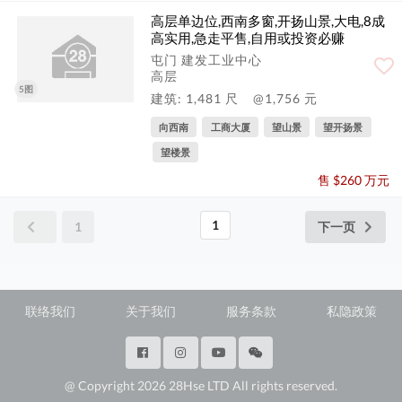
高层单边位,西南多窗,开扬山景,大电,8成
高实用,急走平售,自用或投资必赚
屯门 建发工业中心
高层
5图
建筑: 1,481 尺
@1,756 元
向西南
工商大厦
望山景
望开扬景
望楼景
售 $260 万元
1
1
下一页
联络我们
关于我们
服务条款
私隐政策
@ Copyright 2026 28Hse LTD All rights reserved.