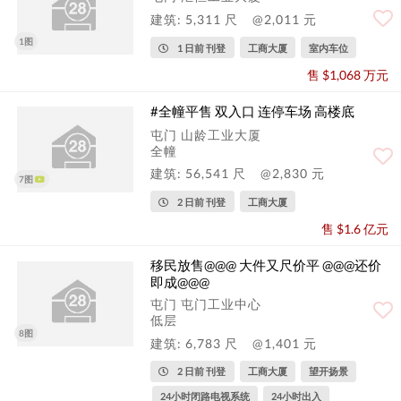
建筑: 5,311 尺
@2,011 元
1图
1 日前 刊登
工商大厦
室内车位
售 $1,068 万元
#全幢平售 双入口 连停车场 高楼底
屯门 山龄工业大厦
全幢
建筑: 56,541 尺
@2,830 元
7图
2 日前 刊登
工商大厦
售 $1.6 亿元
移民放售@@@ 大件又尺价平 @@@还价
即成@@@
屯门 屯门工业中心
低层
8图
建筑: 6,783 尺
@1,401 元
2 日前 刊登
工商大厦
望开扬景
24小时闭路电视系统
24小时出入