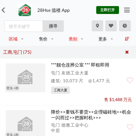
28Hse 搵楼 App
立即打开
搜寻
区域
售价
类别
更多
工商,屯门 (75)
***靓仓连辨公室 *** 即租即用
屯门 友德工业大厦
建筑: 10,073 尺
@1,477 元
置顶, 4图
工商大厦
售 $1,488 万元
降价>>要钱不要货>>企理磁砖地>>机会
一闪而过>>把握时机>>>
屯门 德雅工业中心
中层
置顶, 4图