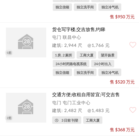
独立信箱
独立洗手间
独立冷气机
售 $950 万元
货仓写字楼,交吉放售,约睇
屯门 联昌中心
建筑: 2,944 尺
@1,766 元
5图
1 房 , 2 厕所
工商大厦
望开扬景
24小时闭路电视系统
24小时出入
独立信箱
独立洗手间
独立冷气机
售 $520 万元
交通方便;收租自用皆宜;可交吉售
屯门 屯门工业中心
建筑: 2,482 尺
@1,483 元
2图
3 日前 刊登
工商大厦
售 $368 万元