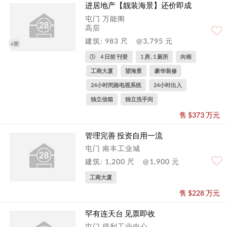
进居地产【靓装海景】还价即成
屯门 万能阁
高层
建筑: 983 尺
@3,795 元
6图
4 日前 刊登
1 房 , 1 厕所
向南
工商大厦
望海景
豪华装修
24小时闭路电视系统
24小时出入
独立信箱
独立洗手间
售 $373 万元
管理完善 投资自用一流
屯门 南丰工业城
建筑: 1,200 尺
@1,900 元
工商大厦
售 $228 万元
罕有连天台 见票即收
屯门 得利工业中心