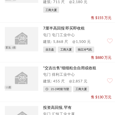
建筑: 711 尺
@2,180 元
工商大厦
售 $155 万元
7厘半高回报 即买即收租
屯门 屯门工业中心
建筑: 5,868 尺
@1,500 元
置顶, 1图
业主盘
工商大厦
独立冷气机
售 $880 万元
*交吉出售*细细粒合自用或收租
屯门 得利工业中心
建筑: 455 尺
@2,857 元
11图
21 小时前 刊登
工商大厦
售 $130 万元
投资高回报, 罕有
屯门 汇恒工业大厦