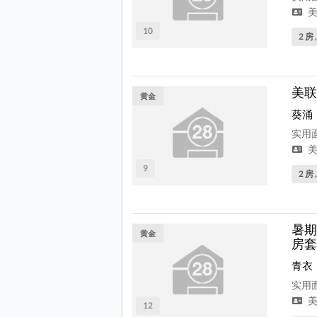
美
10
2 房 
美联
黄金
葵涌
实用面
美
9
2 房 
暑期
黄金
房套
青衣
实用面
美
12