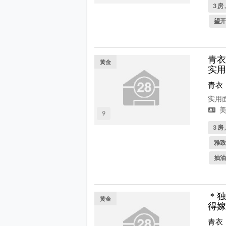
3 房 
望开
青衣
黄金
实用
青衣
实用面
美
9
3 房 
雅致
抽油
＊独
黄金
得嫁
青衣