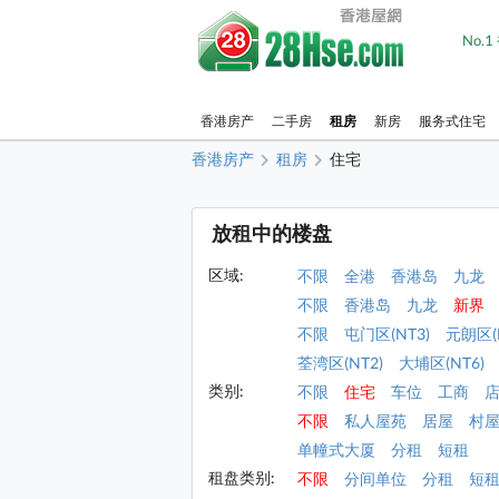
No.
香港房产
二手房
租房
新房
服务式住宅
香港房产
租房
住宅
放租中的楼盘
区域:
不限
全港
香港岛
九龙
不限
香港岛
九龙
新界
不限
屯门区(NT3)
元朗区(
荃湾区(NT2)
大埔区(NT6)
类别:
不限
住宅
车位
工商
不限
私人屋苑
居屋
村
单幢式大厦
分租
短租
租盘类别:
不限
分间单位
分租
短