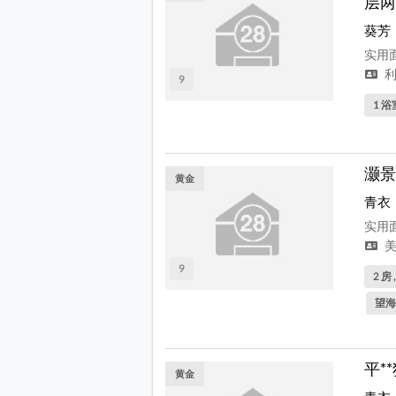
层两
葵芳
实用面
利
9
1 浴
灏景
黄金
青衣
实用面
美
9
2 房 
望海
平*
黄金