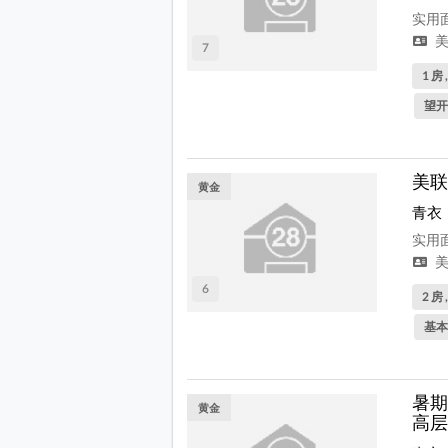
实用面
美
7
1 房 
望开
美联
黄金
青衣
实用面
美
6
2 房 
基本
暑期
黄金
高层