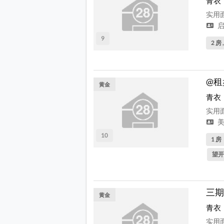
青衣
实用面
启
9
2 房 
@租
黄金
青衣
实用面
美
10
1 房
望开
三期
黄金
青衣
实用面