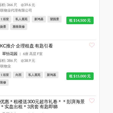
积: 366 尺
@39.6 元
联物业代理有限公司
, 1 浴室
私人屋苑
新鸿基
望园景
租 $14,500 元
扬景
雅致装修
KC推介 企理租盘 有匙引看
翠怡花园
6座 高层 F室
|
积: 386 尺
@38.9 元
联物业
, 1 浴室
向西
私人屋苑
新鸿基
租 $15,000 元
装修
优惠＊租楼送300元超市礼卷＊＊彭湃海景
＊实盘出租＊3房套 有匙即睇