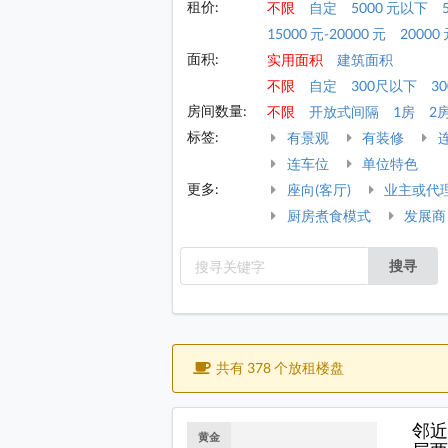
租价:
不限
自定
5000 元以下
15000 元-20000 元
20000 
面积:
实用面积
建筑面积
不限
自定
300尺以下
30
房间数量:
不限
开放式间隔
1房
2
标签:
有景观
有装修
连车位
单位特色
更多:
座向(客厅)
业主或代
厨房煮食模式
发展商
搜寻
共有 378 个放租楼盘
邻近
黄金