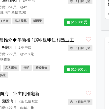
海欣花园
1座 中层
|
1 日前 刊登
积: 364 尺
@42
胜地产(翠怡花园)
, 1 浴室
私人屋苑
望园景
租 $15,300 元
盘推介◆ 半新楼 1房即租即住 相熟业主
明翘汇
2座 中层
|
3 日前 刊登
积: 299 尺
@52.8 元
联物业
私人屋苑
佳明
雅致装修
租 $15,800 元
扬景
向海，业主刚刚翻新
灏景湾
9座 低层 B室
|
4 日前 刊登
积: 499 尺
@46.1 元