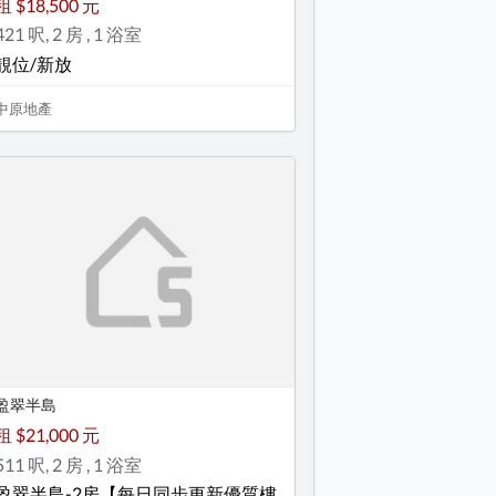
租 $18,500 元
421 呎, 2 房 , 1 浴室
靚位/新放
中原地產
盈翠半島
租 $21,000 元
511 呎, 2 房 , 1 浴室
盈翠半島-2房【每日同步更新優質樓