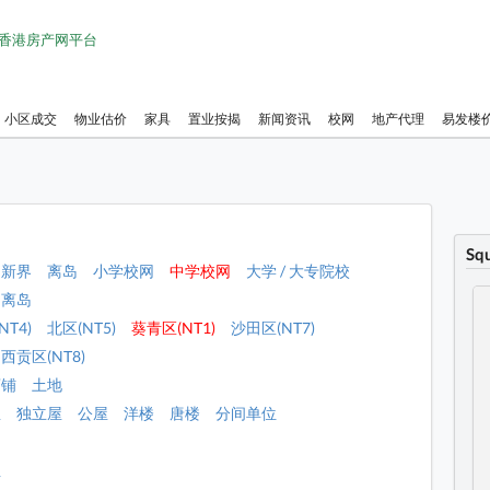
1 香港房产网平台
小区成交
物业估价
家具
置业按揭
新闻资讯
校网
地产代理
易发楼
Sq
新界
离岛
小学校网
中学校网
大学 / 大专院校
离岛
NT4)
北区(NT5)
葵青区(NT1)
沙田区(NT7)
西贡区(NT8)
店铺
土地
屋
独立屋
公屋
洋楼
唐楼
分间单位
租