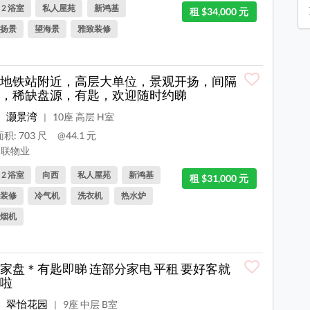
, 2 浴室
私人屋苑
新鸿基
租 $34,000 元
扬景
望海景
雅致装修
地铁站附近，高层大单位，景观开扬，间隔
，稀缺盘源，有匙，欢迎随时约睇
灏景湾
10座 高层 H室
|
积: 703 尺
@44.1 元
联物业
, 2 浴室
向西
私人屋苑
新鸿基
租 $31,000 元
装修
冷气机
洗衣机
热水炉
烟机
家盘＊有匙即睇 连部分家电 平租 要好客就
啦
翠怡花园
9座 中层 B室
|