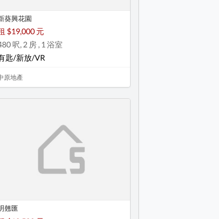
新葵興花園
租 $19,000 元
480 呎, 2 房 , 1 浴室
有匙/新放/VR
中原地產
明翹匯