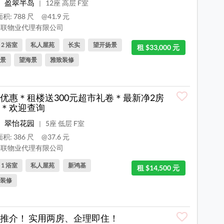
盈翠半岛
12座 高层 F室
|
积: 788 尺
@41.9 元
联物业代理有限公司
, 2 浴室
私人屋苑
长实
望开扬景
租 $33,000 元
景
望海景
雅致装修
优惠＊租楼送300元超市礼卷＊最新净2房
＊欢迎查询
翠怡花园
5座 低层 F室
|
积: 386 尺
@37.6 元
联物业代理有限公司
, 1 浴室
私人屋苑
新鸿基
租 $14,500 元
装修
推介！ 实用两房、企理即住！