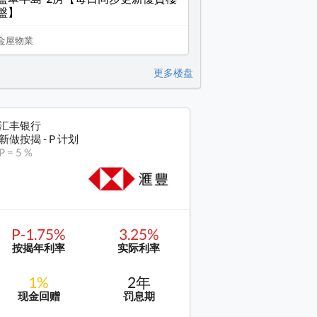
盤】
金屋物業
更多楼盘
汇丰银行
新做按揭 - P 计划
P = 5 %
P-1.75%
3.25%
按揭年利率
实际利率
1%
2年
现金回赠
罚息期