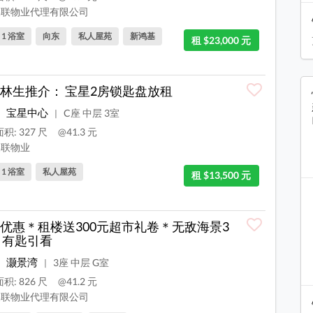
联物业代理有限公司
, 1 浴室
向东
私人屋苑
新鸿基
租 $23,000 元
林生推介： 宝星2房锁匙盘放租
宝星中心
C座 中层 3室
|
积: 327 尺
@41.3 元
联物业
, 1 浴室
私人屋苑
租 $13,500 元
优惠＊租楼送300元超市礼卷＊无敌海景3
 有匙引看
灏景湾
3座 中层 G室
|
积: 826 尺
@41.2 元
联物业代理有限公司