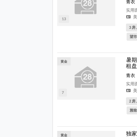
青衣
实用面
美
13
3 房 
望市
暑期
黄金
租盘
青衣
实用面
美
7
2 房 
雅致
独家
黄金