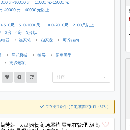
5000 元-10000 元
10000 元-15000 元
元-40000 元
40000 元以上
0-500尺
500-1000尺
1000-2000尺
2000尺以上
房
3房
4房
5房 以上
连电器
连家俬
独家盘
可养猫狗
理
屋苑楼龄
楼层
厨房类型
更多选项
排序
保存搜寻条件 - [ 住宅,葵青区(NT1) (378) ]
葵芳站+大型购物商场屋苑 屋苑有管理, 极高