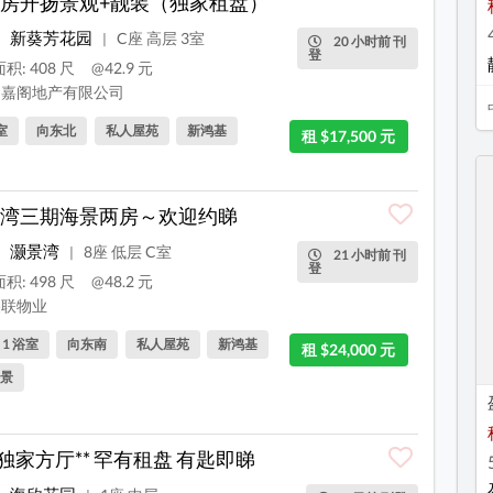
房开扬景观+靓装（独家租盘）
新葵芳花园
C座 高层 3室
|
20 小时前 刊
登
积: 408 尺
@42.9 元
嘉阁地产有限公司
室
向东北
私人屋苑
新鸿基
租 $17,500 元
湾三期海景两房～欢迎约睇
灏景湾
8座 低层 C室
|
21 小时前 刊
登
积: 498 尺
@48.2 元
联物业
, 1 浴室
向东南
私人屋苑
新鸿基
租 $24,000 元
景
*独家方厅** 罕有租盘 有匙即睇